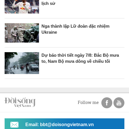
lịch sử
Nga thành lập Lữ đoàn đặc nhiệm
Ukraine
Dự báo thời tiết ngày 7/8: Bắc Bộ mưa
to, Nam Bộ mưa dông về chiều tối
Follow me
Email: bbt@doisongvietnam.vn