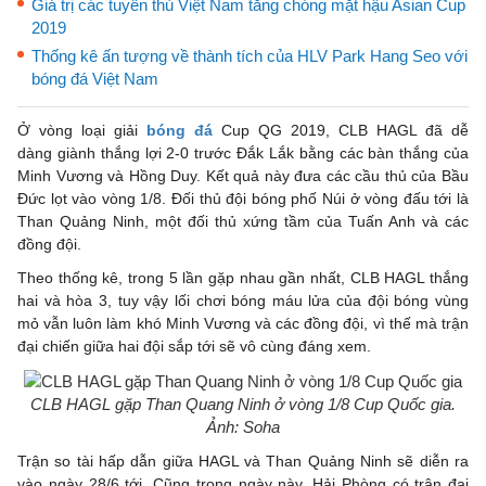
Giá trị các tuyển thủ Việt Nam tăng chóng mặt hậu Asian Cup
2019
Thống kê ấn tượng về thành tích của HLV Park Hang Seo với
bóng đá Việt Nam
Ở vòng loại giải
bóng đá
Cup QG 2019, CLB HAGL đã dễ
dàng giành thắng lợi 2-0 trước Đắk Lắk bằng các bàn thắng của
Minh Vương và Hồng Duy. Kết quả này đưa các cầu thủ của Bầu
Đức lọt vào vòng 1/8. Đối thủ đội bóng phố Núi ở vòng đấu tới là
Than Quảng Ninh, một đối thủ xứng tầm của Tuấn Anh và các
đồng đội.
Theo thống kê, trong 5 lần gặp nhau gần nhất, CLB HAGL thắng
hai và hòa 3, tuy vậy lối chơi bóng máu lửa của đội bóng vùng
mỏ vẫn luôn làm khó Minh Vương và các đồng đội, vì thế mà trận
đại chiến giữa hai đội sắp tới sẽ vô cùng đáng xem.
CLB HAGL gặp Than Quang Ninh ở vòng 1/8 Cup Quốc gia.
Ảnh: Soha
Trận so tài hấp dẫn giữa HAGL và Than Quảng Ninh sẽ diễn ra
vào ngày 28/6 tới. Cũng trong ngày này, Hải Phòng có trận đại