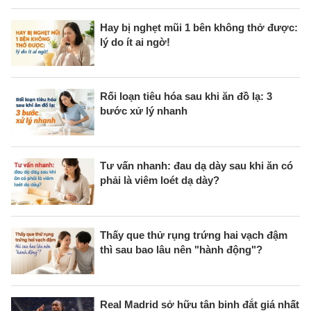
Hay bị nghẹt mũi 1 bên không thở được:
lý do ít ai ngờ!
Rối loạn tiêu hóa sau khi ăn đồ lạ: 3
bước xử lý nhanh
Tư vấn nhanh: đau dạ dày sau khi ăn có
phải là viêm loét dạ dày?
Thấy que thử rụng trứng hai vạch đậm
thì sau bao lâu nên "hành động"?
Real Madrid sở hữu tân binh đắt giá nhất