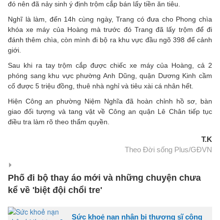
đó nên đã nảy sinh ý định trộm cắp bán lấy tiền ăn tiêu.
Nghĩ là làm, đến 14h cùng ngày, Trang có đưa cho Phong chìa
khóa xe máy của Hoàng mà trước đó Trang đã lấy trộm để đi
đánh thêm chìa, còn mình đi bộ ra khu vực đầu ngõ 398 để cảnh
giới.
Sau khi ra tay trộm cắp được chiếc xe máy của Hoàng, cả 2
phóng sang khu vực phường Anh Dũng, quận Dương Kinh cầm
cố được 5 triệu đồng, thuê nhà nghỉ và tiêu xài cá nhân hết.
Hiện Công an phường Niệm Nghĩa đã hoàn chỉnh hồ sơ, bàn
giao đối tượng và tang vật về Công an quận Lê Chân tiếp tục
điều tra làm rõ theo thẩm quyền.
T.K
Theo Đời sống Plus/GĐVN
Phố đi bộ thay áo mới và những chuyện chưa
kể về 'biệt đội chổi tre'
Sức khoẻ nạn nhân bị thượng sĩ công