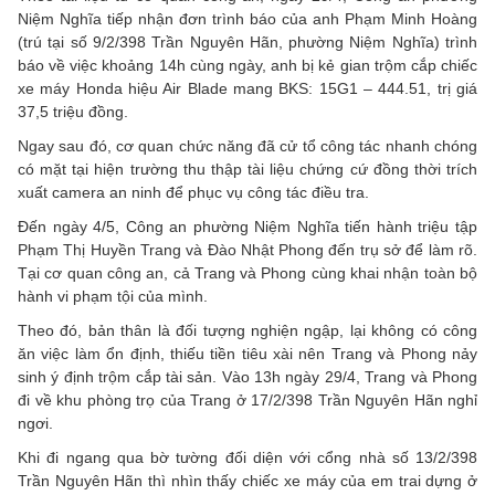
Niệm Nghĩa tiếp nhận đơn trình báo của anh Phạm Minh Hoàng
(trú tại số 9/2/398 Trần Nguyên Hãn, phường Niệm Nghĩa) trình
báo về việc khoảng 14h cùng ngày, anh bị kẻ gian trộm cắp chiếc
xe máy Honda hiệu Air Blade mang BKS: 15G1 – 444.51, trị giá
37,5 triệu đồng.
Ngay sau đó, cơ quan chức năng đã cử tổ công tác nhanh chóng
có mặt tại hiện trường thu thập tài liệu chứng cứ đồng thời trích
xuất camera an ninh để phục vụ công tác điều tra.
Đến ngày 4/5, Công an phường Niệm Nghĩa tiến hành triệu tập
Phạm Thị Huyền Trang và Đào Nhật Phong đến trụ sở để làm rõ.
Tại cơ quan công an, cả Trang và Phong cùng khai nhận toàn bộ
hành vi phạm tội của mình.
Theo đó, bản thân là đối tượng nghiện ngập, lại không có công
ăn việc làm ổn định, thiếu tiền tiêu xài nên Trang và Phong nảy
sinh ý định trộm cắp tài sản. Vào 13h ngày 29/4, Trang và Phong
đi về khu phòng trọ của Trang ở 17/2/398 Trần Nguyên Hãn nghỉ
ngơi.
Khi đi ngang qua bờ tường đối diện với cổng nhà số 13/2/398
Trần Nguyên Hãn thì nhìn thấy chiếc xe máy của em trai dựng ở