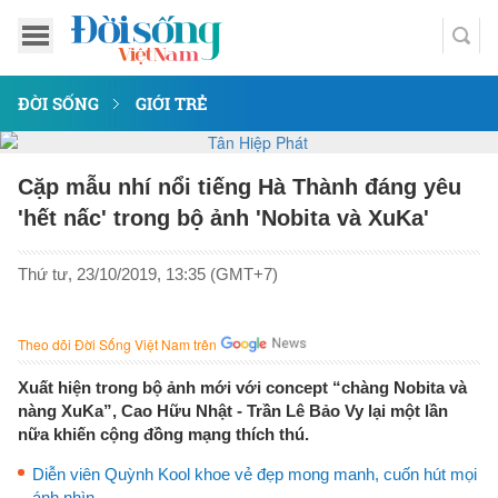
ĐỜI SỐNG
GIỚI TRẺ
Cặp mẫu nhí nổi tiếng Hà Thành đáng yêu
'hết nấc' trong bộ ảnh 'Nobita và XuKa'
Thứ tư, 23/10/2019, 13:35 (GMT+7)
Theo dõi Đời Sống Việt Nam trên
Xuất hiện trong bộ ảnh mới với concept “chàng Nobita và
nàng XuKa”, Cao Hữu Nhật - Trần Lê Bảo Vy lại một lần
nữa khiến cộng đồng mạng thích thú.
Diễn viên Quỳnh Kool khoe vẻ đẹp mong manh, cuốn hút mọi
ánh nhìn