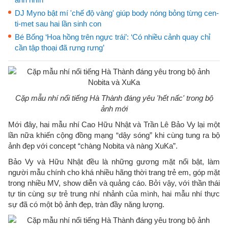
DJ Myno bật mí 'chế độ vàng' giúp body nóng bỏng từng cen-
ti-met sau hai lần sinh con
Bé Bống ‘Hoa hồng trên ngực trái’: ‘Có nhiều cảnh quay chỉ
cần tập thoại đã rưng rưng’
Cặp mẫu nhí nổi tiếng Hà Thành đáng yêu 'hết nấc' trong bộ
ảnh mới
Mới đây, hai mẫu nhí Cao Hữu Nhật và Trần Lê Bảo Vy lại một
lần nữa khiến cộng đồng mạng “dậy sóng” khi cùng tung ra bộ
ảnh đẹp với concept “chàng Nobita và nàng XuKa”.
Bảo Vy và Hữu Nhật đều là những gương mặt nổi bật, làm
người mẫu chính cho khá nhiều hãng thời trang trẻ em, góp mặt
trong nhiều MV, show diễn và quảng cáo. Bởi vậy, với thần thái
tự tin cùng sự trẻ trung nhí nhảnh của mình, hai mẫu nhí thực
sự đã có một bộ ảnh đẹp, tràn đầy năng lượng.