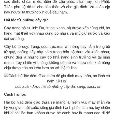
các đình, chùa, miếu, điện để cầu phúc cầu may, xin Phật,
Thần phù hộ độ trì cho bản thân và cho gia đình. Và nhân dịp
này người ta thường xin quẻ đầu năm.
Hái lộc từ những cây gì?
Cây trong bộ tứ linh: Đa, sung, xanh, si) được xếp cùng chi, họ
hàng mật thiết với nhau cùng có nhựa và mủ giữ nước và kéo
dài sự sống.
Cây bộ tứ quý: Tùng, cúc, trúc mai là những cây nằm trong bộ
tứ quý, những cây này nằm trong bốn bộ thực vật khác nhau,
chúng đều là những cây có khả năng sinh trưởng và tái sinh
mạnh. Tuy nhiên vì chúng không có mủ và nhựa nên khả năng
chịu đựng của nó kém hơn so với bộ tứ linh.
Lộc xuân được hái từ những cây đa, sung, xanh, si
Cách hái lộc
Hái lộc vào đêm giao thừa sẽ mang lại niềm vui, may mắn và
hy vọng về một cuộc sống gia đình hạnh phúc, ấm no, tuy nhiên
khi đi hái lộc bạn không được bẻ cành hay là mang dao đi để