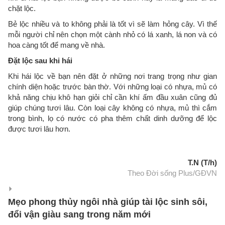
chặt lộc.
Bẻ lộc nhiều và to không phải là tốt vì sẽ làm hỏng cây. Vì thế
mỗi người chỉ nên chọn một cành nhỏ có lá xanh, lá non và có
hoa càng tốt để mang về nhà.
Đặt lộc sau khi hái
Khi hái lộc về bạn nên đặt ở những nơi trang trọng như gian
chính diện hoặc trước bàn thờ. Với những loại có nhựa, mủ có
khả năng chịu khô hạn giỏi chỉ cần khí ấm đầu xuân cũng đủ
giúp chúng tươi lâu. Còn loại cây không có nhựa, mủ thì cắm
trong bình, lọ có nước có pha thêm chất dinh dưỡng để lộc
được tươi lâu hơn.
T.N (T/h)
Theo Đời sống Plus/GĐVN
Mẹo phong thủy ngôi nhà giúp tài lộc sinh sôi,
đổi vận giàu sang trong năm mới