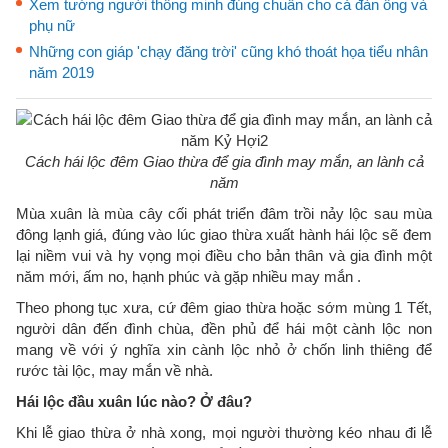
Xem tướng người thông minh đúng chuẩn cho cả đàn ông và
phụ nữ
Những con giáp 'chạy đăng trời' cũng khó thoát họa tiểu nhân
năm 2019
Cách hái lộc đêm Giao thừa để gia đình may mắn, an lành cả
năm
Mùa xuân là mùa cây cối phát triển đâm trồi nảy lộc sau mùa
đông lạnh giá, đúng vào lúc giao thừa xuất hành hái lộc sẽ đem
lại niềm vui và hy vọng mọi điều cho bản thân và gia đình một
năm mới, ấm no, hạnh phúc và gặp nhiều may mắn .
Theo phong tục xưa, cứ đêm giao thừa hoặc sớm mùng 1 Tết,
người dân đến đình chùa, đền phủ để hái một cành lộc non
mang về với ý nghĩa xin cành lộc nhỏ ở chốn linh thiêng để
rước tài lộc, may mắn về nhà.
Hái lộc đầu xuân lúc nào? Ở đâu?
Khi lễ giao thừa ở nhà xong, mọi người thường kéo nhau đi lễ