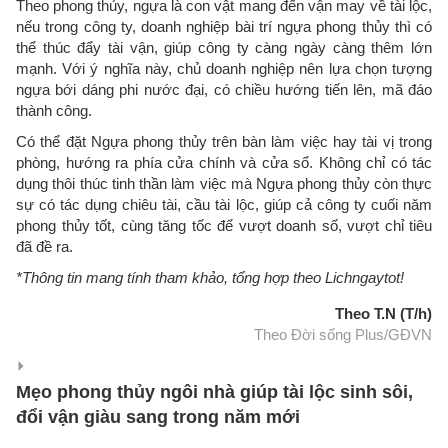
Theo phong thủy, ngựa là con vật mang đến vận may về tài lộc,
nếu trong công ty, doanh nghiệp bài trí ngựa phong thủy thì có
thể thúc đẩy tài vận, giúp công ty càng ngày càng thêm lớn
mạnh. Với ý nghĩa này, chủ doanh nghiệp nên lựa chọn tượng
ngựa bới dáng phi nước đại, có chiều hướng tiến lên, mã đáo
thành công.
Có thể đặt Ngựa phong thủy trên bàn làm việc hay tài vị trong
phòng, hướng ra phía cửa chính và cửa sổ. Không chỉ có tác
dụng thôi thúc tinh thần làm việc mà Ngựa phong thủy còn thực
sự có tác dụng chiêu tài, cầu tài lộc, giúp cả công ty cuối năm
phong thủy tốt, cùng tăng tốc để vượt doanh số, vượt chỉ tiêu
đã đề ra.
*Thông tin mang tính tham khảo, tổng hợp theo Lichngaytot!
Theo T.N (T/h)
Theo Đời sống Plus/GĐVN
Mẹo phong thủy ngôi nhà giúp tài lộc sinh sôi,
đổi vận giàu sang trong năm mới