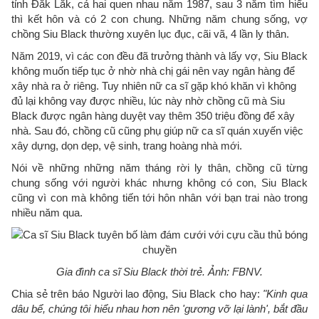
tỉnh Đắk Lắk, cả hai quen nhau năm 1987, sau 3 năm tìm hiểu
thì kết hôn và có 2 con chung. Những năm chung sống, vợ
chồng Siu Black thường xuyên lục đục, cãi vã, 4 lần ly thân.
Năm 2019, vì các con đều đã trưởng thành và lấy vợ, Siu Black
không muốn tiếp tục ở nhờ nhà chị gái nên vay ngân hàng để
xây nhà ra ở riêng. Tuy nhiên nữ ca sĩ gặp khó khăn vì không
đủ lại không vay được nhiều, lúc này nhờ chồng cũ mà Siu
Black được ngân hàng duyệt vay thêm 350 triệu đồng để xây
nhà. Sau đó, chồng cũ cũng phụ giúp nữ ca sĩ quán xuyến việc
xây dựng, dọn dẹp, vệ sinh, trang hoàng nhà mới.
Nói về những những năm tháng rời ly thân, chồng cũ từng
chung sống với người khác nhưng không có con, Siu Black
cũng vì con mà không tiến tới hôn nhân với bạn trai nào trong
nhiều năm qua.
Gia đình ca sĩ Siu Black thời trẻ. Ảnh: FBNV.
Chia sẻ trên báo Người lao động, Siu Black cho hay:
"Kinh qua
dâu bể, chúng tôi hiểu nhau hơn nên 'gương vỡ lại lành', bắt đầu