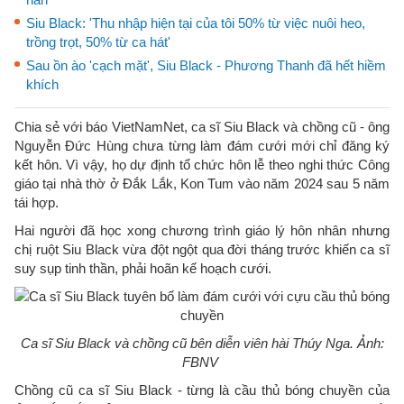
Siu Black: 'Thu nhập hiện tại của tôi 50% từ việc nuôi heo,
trồng trọt, 50% từ ca hát'
Sau ồn ào 'cạch mặt', Siu Black - Phương Thanh đã hết hiềm
khích
Chia sẻ với báo VietNamNet, ca sĩ Siu Black và chồng cũ - ông
Nguyễn Đức Hùng chưa từng làm đám cưới mới chỉ đăng ký
kết hôn. Vì vậy, họ dự định tổ chức hôn lễ theo nghi thức Công
giáo tại nhà thờ ở Đắk Lắk, Kon Tum vào năm 2024 sau 5 năm
tái hợp.
Hai người đã học xong chương trình giáo lý hôn nhân nhưng
chị ruột Siu Black vừa đột ngột qua đời tháng trước khiến ca sĩ
suy sụp tinh thần, phải hoãn kế hoạch cưới.
Ca sĩ Siu Black và chồng cũ bên diễn viên hài Thúy Nga. Ảnh:
FBNV
Chồng cũ ca sĩ Siu Black - từng là cầu thủ bóng chuyền của