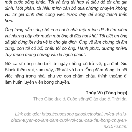
một cuộc sống khác. Tôi và ông tái hợp vì điều đó tốt cho gia
đình. Một phần, tôi hiểu mình cần bỏ qua những chuyện không
vui từ gia đình đến công việc trước đây để sống thanh thản
hơn.
Ông từng sẵn sàng bỏ con cái ở nhà một mình để đi tìm niềm
vui nhưng bây giờ muốn mời ông đi đâu hơi khó! Tôi biết ơn ông
đã giữ đúng lời hứa về lo cho gia đình. Ông về làm chúng tôi ấm
cúng, con tôi có bố, cháu tôi có ông. Hạnh phúc, đương nhiên!
Tuy muộn màng nhưng vẫn là hạnh phúc​".
Nữ ca sĩ cũng cho biết từ ngày chồng cũ trở về, gia đình Siu
Black thêm vui, sum vầy, đỡ vất vả hơn. Ông đảm đang, lo hết
việc nặng trong nhà, phụ vợ con chăm cháu, thỉnh thoảng đi
làm huấn luyện viên bóng chuyền.
Thúy Vũ (Tổng hợp)
Theo Giáo dục & Cuộc sống/Giáo dục & Thời đại
Link báo gốc: https://cuocsong.giaoducthoidai.vn/ca-si-siu-
black-tuyen-bo-lam-dam-cuoi-voi-cuu-cau-thu-bong-chuyen-
n21070.html