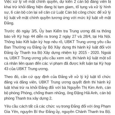
Việc xử lý về mặt chính quyền, dự kiến 2 cán bộ đảng viên bị
khai trừ khỏi đảng hiện đang bị tạm giam, tố tụng và xử lý hình
sự, 6 cán bộ còn lại sẽ căn cứ Luật Cán bộ công chức để xử lý
kỷ luật về mặt chính quyền tương ứng với mức kỷ luật về mặt
Đảng.
Trước đó ngày 3/5, Ủy ban Kiểm tra Trung ương đã ra thông
báo về Kỳ họp 44 diễn ra trong 2 ngày 27 và 28/4, tại Hà Nội.
Thông báo Kết luận kỳ họp nêu rõ, UBKT Trung ương yêu cầu
Ban Thường vụ Đảng ủy Bộ Xây dựng thi hành kỷ luật đối với
Đảng ủy Thanh tra Bộ Xây dựng nhiệm kỳ 2015 - 2020. Ngoài
ra, UBKT Trung ương yêu cầu xem xét, thi hành kỷ luật một số
cá nhân liên quan đến các vi phạm đã được kết luận tại Kỳ họp
43 của UBKT Trung ương.
Theo đó, căn cứ quy định của Đảng về xử lý kỷ luật tổ chức
đảng và đảng viên, UBKT Trung ương quyết định thi hành kỷ
luật khai trừ ra khỏi Đảng đối với bà Nguyễn Thị Kim Anh, cán
bộ phòng Phòng, chống tham nhũng, ông Đặng Hải Anh, cán bộ
phòng Thanh tra xây dựng 2.
Yêu cầu cách tất cả các chức vụ trong Đảng đối với ông Phạm
Gia Yên, nguyên Bí thư Đảng ủy, nguyên Chánh Thanh tra Bộ.