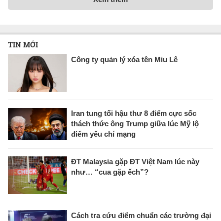
TIN MỚI
Công ty quản lý xóa tên Miu Lê
Iran tung tối hậu thư 8 điểm cực sốc
thách thức ông Trump giữa lúc Mỹ lộ
điểm yếu chí mạng
ĐT Malaysia gặp ĐT Việt Nam lúc này
như… “cua gặp ếch”?
Cách tra cứu điểm chuẩn các trường đại