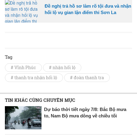
Đề nghị trả hồ sơ làm rõ tội đưa và nhận
hối lộ vụ gian lận điểm thi Sơn La
Tag
# Vĩnh Phúc
# nhận hối lộ
# thanh tra nhận hối lộ
# đoàn thanh tra
TIN KHÁC CÙNG CHUYÊN MỤC
Dự báo thời tiết ngày 7/8: Bắc Bộ mưa
to, Nam Bộ mưa dông về chiều tối