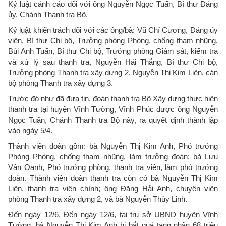
Kỷ luật cảnh cáo đối với ông Nguyễn Ngọc Tuấn, Bí thư Đảng
ủy, Chánh Thanh tra Bộ.
Kỷ luật khiển trách đối với các ông/bà: Vũ Chí Cương, Đảng ủy
viên, Bí thư Chi bộ, Trưởng phòng Phòng, chống tham nhũng,
Bùi Anh Tuấn, Bí thư Chi bộ, Trưởng phòng Giám sát, kiểm tra
và xử lý sau thanh tra, Nguyễn Hải Thắng, Bí thư Chi bộ,
Trưởng phòng Thanh tra xây dựng 2, Nguyễn Thị Kim Liên, cán
bộ phòng Thanh tra xây dựng 3.
Trước đó như đã đưa tin, đoàn thanh tra Bộ Xây dựng thực hiện
thanh tra tại huyện Vĩnh Tường, Vĩnh Phúc được ông Nguyễn
Ngọc Tuấn, Chánh Thanh tra Bộ này, ra quyết định thành lập
vào ngày 5/4.
Thành viên đoàn gồm: bà Nguyễn Thị Kim Anh, Phó trưởng
Phòng Phòng, chống tham nhũng, làm trưởng đoàn; bà Lưu
Vân Oanh, Phó trưởng phòng, thanh tra viên, làm phó trưởng
đoàn. Thành viên đoàn thanh tra còn có bà Nguyễn Thị Kim
Liên, thanh tra viên chính; ông Đặng Hải Anh, chuyên viên
phòng Thanh tra xây dựng 2, và bà Nguyễn Thùy Linh.
Đến ngày 12/6, Đến ngày 12/6, tại trụ sở UBND huyện Vĩnh
Tường, bà Nguyễn Thị Kim Anh bị bắt quả tang nhận 68 triệu