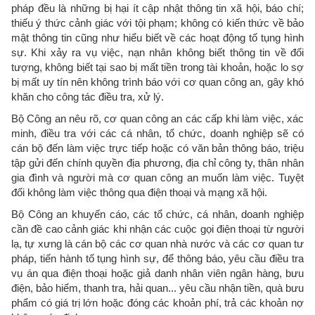
pháp đều là những bị hại ít cập nhật thông tin xã hội, báo chí;
thiếu ý thức cảnh giác với tội phạm; không có kiến thức về bảo
mật thông tin cũng như hiểu biết về các hoạt động tố tụng hình
sự. Khi xảy ra vụ việc, nạn nhân không biết thông tin về đối
tượng, không biết tại sao bị mất tiền trong tài khoản, hoặc lo sợ
bị mất uy tín nên không trình báo với cơ quan công an, gây khó
khăn cho công tác điều tra, xử lý.
Bộ Công an nêu rõ, cơ quan công an các cấp khi làm việc, xác
minh, điều tra với các cá nhân, tổ chức, doanh nghiệp sẽ có
cán bộ đến làm việc trực tiếp hoặc có văn bản thông báo, triệu
tập gửi đến chính quyền địa phương, địa chỉ công ty, thân nhân
gia đình và người mà cơ quan công an muốn làm việc. Tuyệt
đối không làm việc thông qua điện thoại và mạng xã hội.
Bộ Công an khuyến cáo, các tổ chức, cá nhân, doanh nghiệp
cần đề cao cảnh giác khi nhận các cuộc gọi điện thoại từ người
lạ, tự xưng là cán bộ các cơ quan nhà nước và các cơ quan tư
pháp, tiến hành tố tụng hình sự, để thông báo, yêu cầu điều tra
vụ án qua điện thoại hoặc giả danh nhân viên ngân hàng, bưu
điện, bảo hiểm, thanh tra, hải quan... yêu cầu nhận tiền, quà bưu
phẩm có giá trị lớn hoặc đóng các khoản phí, trả các khoản nợ