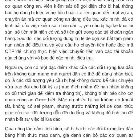
cơ quan công an, viện kiểm sát để gọi điện cho bị hại, thông
báo họ đang bị kiện vì nợ tiền hoặc có liên quan đến một vụ án,
chuyên án mà cơ quan công an đang điều tra, xác minh, đã có
lệnh bắt của viện kiểm sát nhân dân...; yêu cầu bị hại kê khai tài
sản, số tiền mặt hiện có và số tiền gửi trong các tài khoản ngân
hàng. Sau đó, các đối tượng dùng lời lẽ đe dọa sẽ bắt tạm giam
nạn nhân để điều tra và yêu cầu họ chuyển tiền hoặc đọc mã
OTP để chúng thực hiện việc chuyển tiền vào các tài khoản
của chúng với vỏ bọc để xác minh, điều tra.
Ngoài ra, còn có một đặc điểm khác của các đối tượng lừa đảo
trên không gian mạng mà người dân có thể dễ dàng nhận biết,
đó là các đối tượng yêu cầu bị hại không được kể câu chuyện
vừa trao đổi cho bất kỳ ai (mục đích nhằm để nạn nhân không
có đủ thời gian để kiểm tra thông tin), không trình báo cho cơ
quan công an được biết. Mặc dù nhiều bị hại không có khuất
tất, không có sai phạm, nhưng trước những lời đe dọa, thúc
giục của các đối tượng dẫn đến lo lắng và không đủ tỉnh táo để
nhận biết sự việc bị lừa đảo.
Qua công tác nắm tình hình, số bị hại bị các đối tượng lừa đảo
bằng hình thức mạo danh, giả danh cán bộ các cơ quan tư