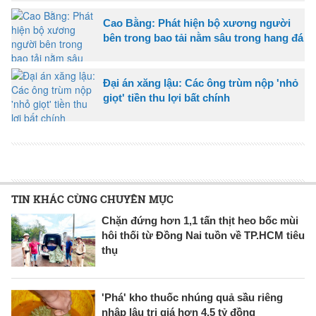
Cao Bằng: Phát hiện bộ xương người
bên trong bao tải nằm sâu trong hang đá
Đại án xăng lậu: Các ông trùm nộp 'nhỏ
giọt' tiền thu lợi bất chính
TIN KHÁC CÙNG CHUYÊN MỤC
Chặn đứng hơn 1,1 tấn thịt heo bốc mùi
hôi thối từ Đồng Nai tuồn về TP.HCM tiêu
thụ
'Phá' kho thuốc nhúng quả sầu riêng
nhập lậu trị giá hơn 4,5 tỷ đồng