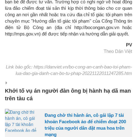
bạn bè để được tư vấn. Trường hợp có nghi ngờ về hoạt động
lừa đảo chiếm đoạt tài sản thì kịp thời thông báo cho cơ quan
công an nơi gần nhất hoặc tra cứu địa chỉ tố giác tội phạm trên
chuyên mục "Hướng dẫn tố giác tội phạm" của Cổng Thông tin
điện tử Bộ Công an (địa chỉ http://bocongan.gov.vn hoặc
http://mps.gov.vn) để được tiếp nhận và hướng dẫn giải quyết.
PV
Theo Dân Việt
Link báo gốc: https://danviet.vn/bo-cong-an-canh-bao-toi-pham-
lua-dao-gia-danh-can-bo-tu-phap-20221122011247285.htm
Khởi tố vụ án người đàn ông bị hành hạ dã man
trên tàu cá
Đang chờ thi hành án, cô gái lập 7 tài
khoản Facebook ảo để chiếm đoạt 200
triệu của người dân đặt mua hoa trên
mạng