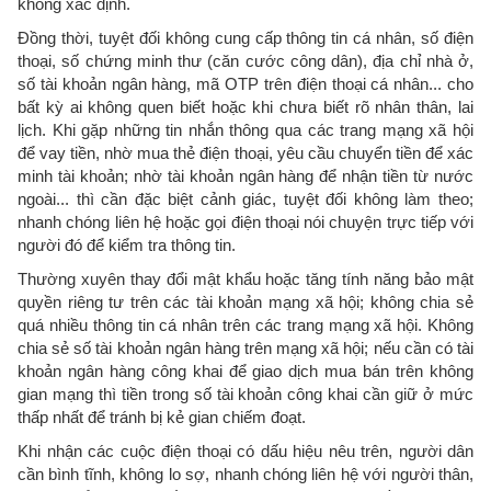
không xác định.
Đồng thời, tuyệt đối không cung cấp thông tin cá nhân, số điện
thoại, số chứng minh thư (căn cước công dân), địa chỉ nhà ở,
số tài khoản ngân hàng, mã OTP trên điện thoại cá nhân... cho
bất kỳ ai không quen biết hoặc khi chưa biết rõ nhân thân, lai
lịch. Khi gặp những tin nhắn thông qua các trang mạng xã hội
để vay tiền, nhờ mua thẻ điện thoại, yêu cầu chuyển tiền để xác
minh tài khoản; nhờ tài khoản ngân hàng để nhận tiền từ nước
ngoài... thì cần đặc biệt cảnh giác, tuyệt đối không làm theo;
nhanh chóng liên hệ hoặc gọi điện thoại nói chuyện trực tiếp với
người đó để kiểm tra thông tin.
Thường xuyên thay đổi mật khẩu hoặc tăng tính năng bảo mật
quyền riêng tư trên các tài khoản mạng xã hội; không chia sẻ
quá nhiều thông tin cá nhân trên các trang mạng xã hội. Không
chia sẻ số tài khoản ngân hàng trên mạng xã hội; nếu cần có tài
khoản ngân hàng công khai để giao dịch mua bán trên không
gian mạng thì tiền trong số tài khoản công khai cần giữ ở mức
thấp nhất để tránh bị kẻ gian chiếm đoạt.
Khi nhận các cuộc điện thoại có dấu hiệu nêu trên, người dân
cần bình tĩnh, không lo sợ, nhanh chóng liên hệ với người thân,