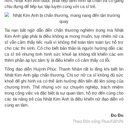
hơn, Nhật Kim Anh buộc phải nẹp định hình lại chân và cố gắng
chịu đựng để tiếp tục tập luyện cùng với ca sĩ trẻ.
Tai nạn bất ngờ dẫn đến chấn thương nghiêm trọng mà Nhật
Kim Anh gặp phải là điều không ai mong muốn, tuy nhiên nữ ca
sĩ vẫn cảm thấy tiếc nuối vì không thể toàn tâm toàn lực hỗ trợ
cho các thí sinh. Cô cho biết bản thân là người hướng dẫn các
ca sĩ trẻ nhưng tình hình sức khoẻ lại không tốt khiến các em
thêm phần áp lực tâm lý là điều khiến cô cảm thấy có lỗi.
Tổng đạo diễn Huỳnh Phúc Thanh Nhân rất lo lắng khi biết tin
Nhật Kim Anh gặp chấn thương. Chị sợ nữ ca sĩ không đủ sức
khoẻ để ghi hình và có thể ảnh hưởng đến tiến độ lên sóng của
chương trình. Thế nhưng với sự chuyên nghiệp, trách nhiệm
trong công việc và đặc biệt là sự quan tâm, hỗ trợ đến cùng cho
các tài năng trẻ của Nhật Kim Anh là điều khiến nữ đạo diễn vô
cùng an tâm.
Đo Đo
Theo Đời sống Plus/GĐVN