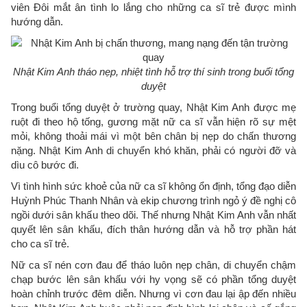
viên Đôi mắt ân tình lo lắng cho những ca sĩ trẻ được mình
hướng dẫn.
Nhật Kim Anh tháo nẹp, nhiệt tình hỗ trợ thí sinh trong buổi tổng
duyệt
Trong buổi tổng duyệt ở trường quay, Nhật Kim Anh được mẹ
ruột đi theo hộ tống, gương mặt nữ ca sĩ vẫn hiện rõ sự mệt
mỏi, không thoải mái vì một bên chân bị nẹp do chấn thương
nặng. Nhật Kim Anh di chuyển khó khăn, phải có người đỡ và
dìu cô bước đi.
Vì tình hình sức khoẻ của nữ ca sĩ không ổn định, tổng đạo diễn
Huỳnh Phúc Thanh Nhân và ekip chương trình ngỏ ý đề nghị cô
ngồi dưới sân khấu theo dõi. Thế nhưng Nhật Kim Anh vẫn nhất
quyết lên sân khấu, đích thân hướng dẫn và hỗ trợ phần hát
cho ca sĩ trẻ.
Nữ ca sĩ nén cơn đau để tháo luôn nẹp chân, di chuyển chậm
chạp bước lên sân khấu với hy vọng sẽ có phần tổng duyệt
hoàn chỉnh trước đêm diễn. Nhưng vì cơn đau lại ập đến nhiều