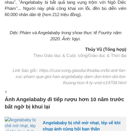
nhau", "Angelababy bị bắt quả tang vụng trộm với Ngô Diệc
Phàm"... Người này phải công khai xin lỗi, đền bù diễn viên
60.000 nhân dân tệ (hơn 212 triệu đồng).
Diệc Phàm và Angelababy trong show thực tế Fourtry năm
2020. Ảnh: Iqiyi.
Thúy Vũ (Tổng hợp)
Theo Giáo dục & Cuộc sống/Giáo dục & Thời đại
Link báo gốc: https://cuocsong.giaoducthoidai.vn/bi-anti-fan-
xuc-pham-qua-gioi-han-angelababy-dam-don-kien-doi-boi-
thuong-hon-4-ty-vnd-n14708.html
Ảnh Angelababy đi tiếp rượu hơn 10 năm trước
bất ngờ bị khui lại
Angelababy bị chê mờ nhạt, lép vế khi
chụp ảnh cùng hội bạn thân