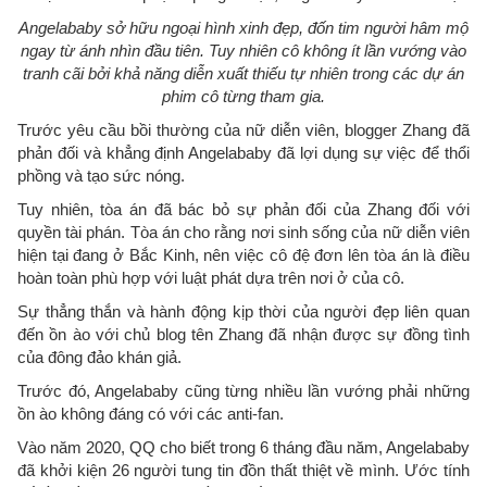
Angelababy sở hữu ngoại hình xinh đẹp, đốn tim người hâm mộ
ngay từ ánh nhìn đầu tiên. Tuy nhiên cô không ít lần vướng vào
tranh cãi bởi khả năng diễn xuất thiếu tự nhiên trong các dự án
phim cô từng tham gia.
Trước yêu cầu bồi thường của nữ diễn viên, blogger Zhang đã
phản đối và khẳng định Angelababy đã lợi dụng sự việc để thổi
phồng và tạo sức nóng.
Tuy nhiên, tòa án đã bác bỏ sự phản đối của Zhang đối với
quyền tài phán. Tòa án cho rằng nơi sinh sống của nữ diễn viên
hiện tại đang ở Bắc Kinh, nên việc cô đệ đơn lên tòa án là điều
hoàn toàn phù hợp với luật phát dựa trên nơi ở của cô.
Sự thẳng thắn và hành động kịp thời của người đẹp liên quan
đến ồn ào với chủ blog tên Zhang đã nhận được sự đồng tình
của đông đảo khán giả.
Trước đó, Angelababy cũng từng nhiều lần vướng phải những
ồn ào không đáng có với các anti-fan.
Vào năm 2020, QQ cho biết trong 6 tháng đầu năm, Angelababy
đã khởi kiện 26 người tung tin đồn thất thiệt về mình. Ước tính