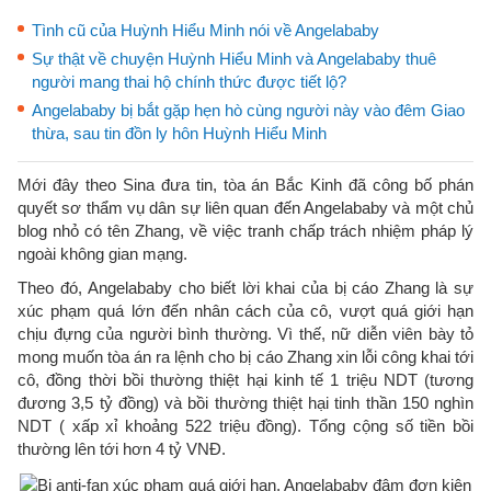
Tình cũ của Huỳnh Hiểu Minh nói về Angelababy
Sự thật về chuyện Huỳnh Hiểu Minh và Angelababy thuê
người mang thai hộ chính thức được tiết lộ?
Angelababy bị bắt gặp hẹn hò cùng người này vào đêm Giao
thừa, sau tin đồn ly hôn Huỳnh Hiểu Minh
Mới đây theo Sina đưa tin, tòa án Bắc Kinh đã công bố phán
quyết sơ thẩm vụ dân sự liên quan đến Angelababy và một chủ
blog nhỏ có tên Zhang, về việc tranh chấp trách nhiệm pháp lý
ngoài không gian mạng.
Theo đó, Angelababy cho biết lời khai của bị cáo Zhang là sự
xúc phạm quá lớn đến nhân cách của cô, vượt quá giới hạn
chịu đựng của người bình thường. Vì thế, nữ diễn viên bày tỏ
mong muốn tòa án ra lệnh cho bị cáo Zhang xin lỗi công khai tới
cô, đồng thời bồi thường thiệt hại kinh tế 1 triệu NDT (tương
đương 3,5 tỷ đồng) và bồi thường thiệt hại tinh thần 150 nghìn
NDT ( xấp xỉ khoảng 522 triệu đồng). Tổng cộng số tiền bồi
thường lên tới hơn 4 tỷ VNĐ.