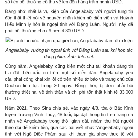
số tiền bồi thường cô thu về lên đến hàng trăm nghìn USD.
Đáng nhớ nhất là vụ kiện của Angelababy với người tung tin
đồn thất thiệt nói về nguyên nhân khiến nữ diễn viên và Huỳnh
Hiểu Minh ly hôn là ngoại tình với Đặng Luân. Người này đã
phải bồi thường cho cô hơn 4.300 USD.
Angelababy vướng tin ngoại tình với Đặng Luân sau khi hợp tác
đóng phim. Ảnh: Internet.
Cùng năm, Angelababy cũng kiện một chủ tài khoản đăng tin
bịa đặt, bêu xấu cô trên một số diễn đàn. Angelababy yêu
cầu phải công khai xin lỗi cô trên nhiều tờ báo và trang chủ của
Douban liên tục trong 30 ngày. Đồng thời, bị đơn phải bồi
thường thiệt hại về tinh thần và chi phí tổn thất kinh tế 33.000
USD.
Năm 2021, Theo Sina chia sẻ, vào ngày 4/8, tòa ở Bắc Kinh
tuyên Trương Vinh Thúy, 48 tuổi, bịa đặt thông tin trên trang cá
nhân về Angelababy trong thời gian dài, nhằm thu hút người
theo dõi để kiếm tiền, qua các bài viết như: "Angelababy ngoại
tình với Ngô Diệc Phàm sau khi tham gia show thực tế với