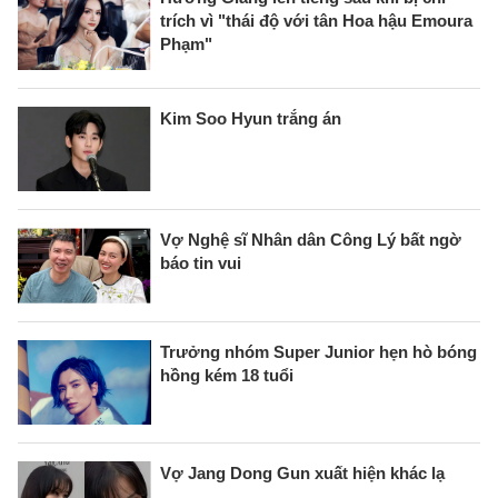
trích vì "thái độ với tân Hoa hậu Emoura
Phạm"
Kim Soo Hyun trắng án
Vợ Nghệ sĩ Nhân dân Công Lý bất ngờ
báo tin vui
Trưởng nhóm Super Junior hẹn hò bóng
hồng kém 18 tuổi
Vợ Jang Dong Gun xuất hiện khác lạ