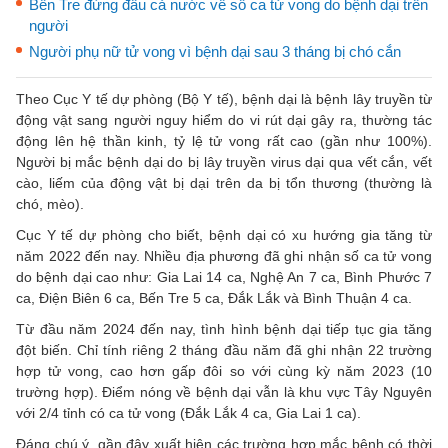
Bến Tre đứng đầu cả nước về số ca tử vong do bệnh dại trên
người
Người phụ nữ tử vong vì bệnh dại sau 3 tháng bị chó cắn
Theo Cục Y tế dự phòng (Bộ Y tế), bệnh dại là bệnh lây truyền từ
động vật sang người nguy hiểm do vi rút dại gây ra, thường tác
động lên hệ thần kinh, tỷ lệ tử vong rất cao (gần như 100%).
Người bị mắc bệnh dại do bị lây truyền virus dại qua vết cắn, vết
cào, liếm của động vật bị dại trên da bị tổn thương (thường là
chó, mèo).
Cục Y tế dự phòng cho biết, bệnh dại có xu hướng gia tăng từ
năm 2022 đến nay. Nhiều địa phương đã ghi nhận số ca tử vong
do bệnh dại cao như: Gia Lai 14 ca, Nghệ An 7 ca, Bình Phước 7
ca, Điện Biên 6 ca, Bến Tre 5 ca, Đắk Lắk và Bình Thuận 4 ca.
Từ đầu năm 2024 đến nay, tình hình bệnh dại tiếp tục gia tăng
đột biến. Chỉ tính riêng 2 tháng đầu năm đã ghi nhận 22 trường
hợp tử vong, cao hơn gấp đôi so với cùng kỳ năm 2023 (10
trường hợp). Điểm nóng về bệnh dại vẫn là khu vực Tây Nguyên
với 2/4 tỉnh có ca tử vong (Đắk Lắk 4 ca, Gia Lai 1 ca).
Đáng chú ý, gần đây xuất hiện các trường hợp mắc bệnh có thời