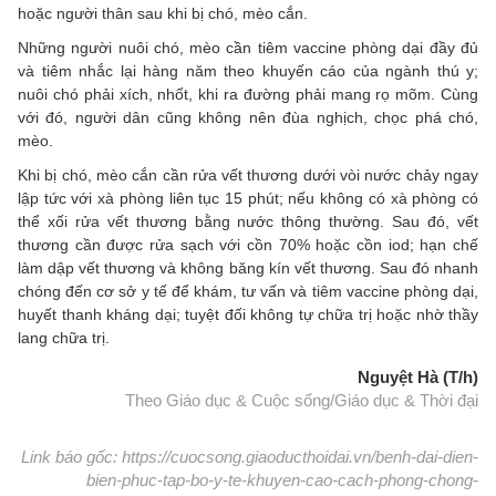
hoặc người thân sau khi bị chó, mèo cắn.
Những người nuôi chó, mèo cần tiêm vaccine phòng dại đầy đủ
và tiêm nhắc lại hàng năm theo khuyến cáo của ngành thú y;
nuôi chó phải xích, nhốt, khi ra đường phải mang rọ mõm. Cùng
với đó, người dân cũng không nên đùa nghịch, chọc phá chó,
mèo.
Khi bị chó, mèo cắn cần rửa vết thương dưới vòi nước chảy ngay
lập tức với xà phòng liên tục 15 phút; nếu không có xà phòng có
thể xối rửa vết thương bằng nước thông thường. Sau đó, vết
thương cần được rửa sạch với cồn 70% hoặc cồn iod; hạn chế
làm dập vết thương và không băng kín vết thương. Sau đó nhanh
chóng đến cơ sở y tế để khám, tư vấn và tiêm vaccine phòng dại,
huyết thanh kháng dại; tuyệt đối không tự chữa trị hoặc nhờ thầy
lang chữa trị.
Nguyệt Hà (T/h)
Theo Giáo dục & Cuộc sống/Giáo dục & Thời đại
Link báo gốc: https://cuocsong.giaoducthoidai.vn/benh-dai-dien-
bien-phuc-tap-bo-y-te-khuyen-cao-cach-phong-chong-