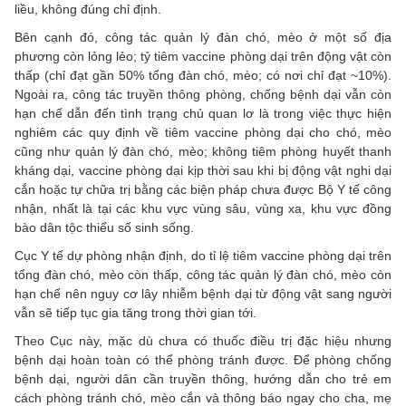
liều, không đúng chỉ định.
Bên cạnh đó, công tác quản lý đàn chó, mèo ở một số địa
phương còn lỏng lẻo; tỷ tiêm vaccine phòng dại trên động vật còn
thấp (chỉ đạt gần 50% tổng đàn chó, mèo; có nơi chỉ đạt ~10%).
Ngoài ra, công tác truyền thông phòng, chống bệnh dại vẫn còn
hạn chế dẫn đến tình trạng chủ quan lơ là trong việc thực hiện
nghiêm các quy định về tiêm vaccine phòng dại cho chó, mèo
cũng như quản lý đàn chó, mèo; không tiêm phòng huyết thanh
kháng dại, vaccine phòng dại kịp thời sau khi bị động vật nghi dại
cắn hoặc tự chữa trị bằng các biện pháp chưa được Bộ Y tế công
nhận, nhất là tại các khu vực vùng sâu, vùng xa, khu vực đồng
bào dân tộc thiểu số sinh sống.
Cục Y tế dự phòng nhận định, do tỉ lệ tiêm vaccine phòng dại trên
tổng đàn chó, mèo còn thấp, công tác quản lý đàn chó, mèo còn
hạn chế nên nguy cơ lây nhiễm bệnh dại từ động vật sang người
vẫn sẽ tiếp tục gia tăng trong thời gian tới.
Theo Cục này, mặc dù chưa có thuốc điều trị đặc hiệu nhưng
bệnh dại hoàn toàn có thể phòng tránh được. Để phòng chống
bệnh dại, người dân cần truyền thông, hướng dẫn cho trẻ em
cách phòng tránh chó, mèo cắn và thông báo ngay cho cha, mẹ