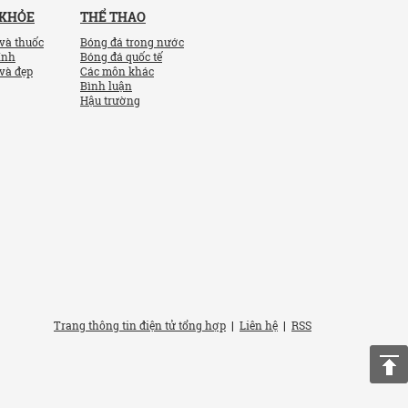
 KHỎE
THỂ THAO
và thuốc
Bóng đá trong nước
ính
Bóng đá quốc tế
và đẹp
Các môn khác
Bình luận
Hậu trường
Trang thông tin điện tử tổng hợp
|
Liên hệ
|
RSS