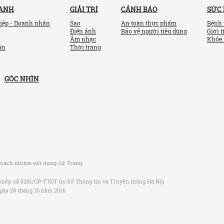
OANH
GIẢI TRÍ
CẢNH BÁO
SỨC
iệp - Doanh nhân
Sao
An toàn thực phẩm
Bệnh 
Điện ảnh
Bảo vệ người tiêu dùng
Giới t
Âm nhạc
Khỏe 
ản
Thời trang
GÓC NHÌN
trách nhiệm nội dung:
Lê Trang
phép số 5281/GP-TTĐT do Sở Thông tin và Truyền thông Hà Nội
gày 28 tháng 10 năm 2016.