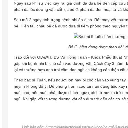
Ngay sau khi sự việc xảy ra, gia đình đã đưa bé đến cấp cứu tạ
phần da lóc dương vật, cắt lọc bỏ đi phần da đen hoại tử và k
Sau mổ 2 ngày tình trạng bệnh nhi ổn định. Rất may vết thươ
bé. Hiện tại, cháu bé đã được đưa đi tiêm phòng theo nguyên t
Bé C. hiện đang được theo dõi và 
Trao đổi với GĐ&XH, BS Vũ Hồng Tuân - Khoa Phẫu thuật Nhi v
gặp khi bệnh nhi bị chó cắn vào dương vật. Cách đây 3 năm, 
lại có trường hợp anh trai cầm dao nghịch không cẩn thận cắt
Theo bác sĩ Tuân, nếu người lớn hay bị chó cắn vào vùng tay, 
huynh không để ý. Để phòng tránh các tai nạn đáng tiếc xảy r
nuôi chó, nếu nuôi phải được chích ngừa, xích ở nơi xa trẻ em
ngủ. Khi gặp vết thương dương vật cần đưa trẻ đến các cơ sở y
Link báo gốc: https://giaoducthoidai.vn/suc-khoe/be-trai-9-tu