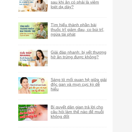
sau khi ăn có phải là viêm
loét dạ dày?
Tìm hiểu thành phần bài
thuốc trĩ giảm đau, co búi trĩ,
ngừa tái phát
Giải đáp nhanh: bị vết thương
hở ăn trứng được không?
Sáng tỏ mối quan hệ giữa giải
độc gan và mụn cực kỳ dễ
hiểu
Bí quyết dân gian trả lời cho
câu hỏi làm thế nào để muỗi
không đốt