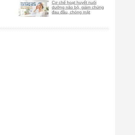
Cơ chế hoạt huyết nuôi
dưỡng não bộ, giảm chứng
đau đầu, chóng mặt