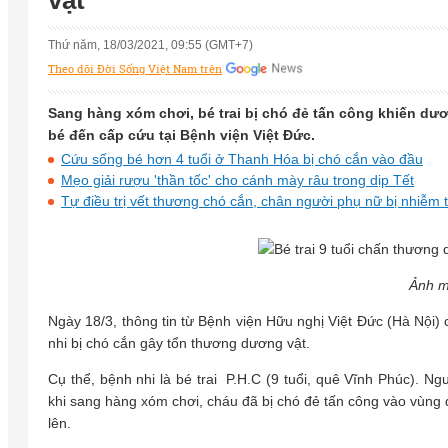
vật
Thứ năm, 18/03/2021, 09:55 (GMT+7)
Theo dõi Đời Sống Việt Nam trên
Sang hàng xóm chơi, bé trai bị chó đẻ tấn công khiến dư
bé đến cấp cứu tại Bệnh viện Việt Đức.
Cứu sống bé hơn 4 tuổi ở Thanh Hóa bị chó cắn vào đầu
Mẹo giải rượu 'thần tốc' cho cánh mày râu trong dịp Tết
Tự điều trị vết thương chó cắn, chân người phụ nữ bị nhiễm 
Ảnh m
Ngày 18/3, thông tin từ Bệnh viện Hữu nghị Việt Đức (Hà Nội)
nhi bị chó cắn gây tổn thương dương vật.
Cụ thể, bệnh nhi là bé trai P.H.C (9 tuổi, quê Vĩnh Phúc). Ng
khi sang hàng xóm chơi, cháu đã bị chó đẻ tấn công vào vùng d
lên.