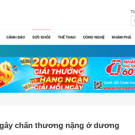
Tì
CẢNH BÁO
SỨC KHỎE
THỂ THAO
CÔNG NGHỆ
KHÁM PHÁ
ng gây chấn thương nặng ở dương