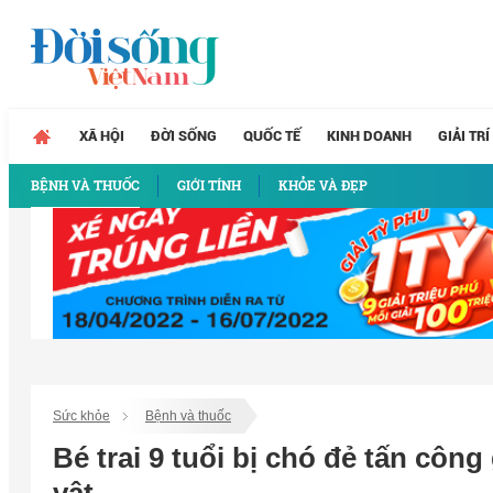
XÃ HỘI
ĐỜI SỐNG
QUỐC TẾ
KINH DOANH
GIẢI TRÍ
BỆNH VÀ THUỐC
GIỚI TÍNH
KHỎE VÀ ĐẸP
Sức khỏe
Bệnh và thuốc
Bé trai 9 tuổi bị chó đẻ tấn cô