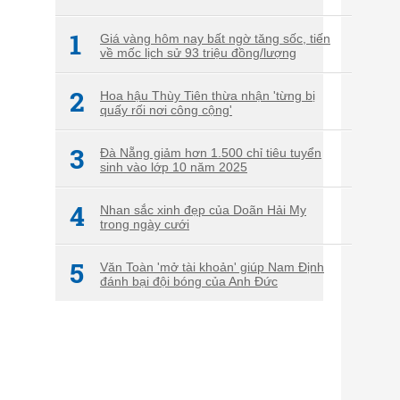
1
Giá vàng hôm nay bất ngờ tăng sốc, tiến
về mốc lịch sử 93 triệu đồng/lượng
2
Hoa hậu Thùy Tiên thừa nhận 'từng bị
quấy rối nơi công cộng'
3
Đà Nẵng giảm hơn 1.500 chỉ tiêu tuyển
sinh vào lớp 10 năm 2025
4
Nhan sắc xinh đẹp của Doãn Hải My
trong ngày cưới
5
Văn Toàn 'mở tài khoản' giúp Nam Định
đánh bại đội bóng của Anh Đức