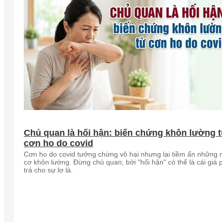
Chủ quan là hối hận: biến chứng khôn lường 
cơn ho do covid
Cơn ho do covid tưởng chừng vô hại nhưng lại tiềm ẩn những 
cơ khôn lường. Đừng chủ quan, bởi "hối hận" có thể là cái giá 
trả cho sự lơ là.