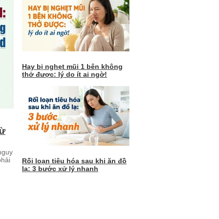
Hay bị nghẹt mũi 1 bên không
thở được: lý do ít ai ngờ!
từ
nguy
phải
Rối loạn tiêu hóa sau khi ăn đồ
lạ: 3 bước xử lý nhanh