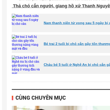
Thả chó cắn người, giang hồ xứ Thanh Nguyên
Nam thanh niên tử vong sau 5 ngày bị 
Bé trai 2 tuổi bị chó cắn gây tổn thươ
Cháu bé 5 tuổi ở Nghệ An bị chó cắn g
CÙNG CHUYÊN MỤC