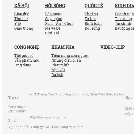
XÃ HỘI
ĐỜI SỐNG
QUỐC TẾ
KINH D
Giáo dục
Bão mạng
Thời sự
Doanh ngh
Thời sự
Suy ngẫm
Tư liệu
Tiêu dùng
Y tế
Xem - Ăn - Chơi
Bình luận
Tài chính
Giao thông
Mẹ và bé
Đời sống
Bất động s
Giới Trẻ
CÔNG NGHỆ
KHÁM PHÁ
VIDEO-CLIP
Thế giới số
Tiềm năng con người
Sản phẩm mới
Những điều bí ẩn
Ứng dụng
Phát minh
Mẹo vặt
Du lịch
:
Số 3, Trung Yên 3, Phường Trung Hòa, Quận Cầu Giấy, Hà Nội
Trụ sở
Chịu 
Điện thoại:
Giấy 
0975780917
cấp n
:
bbt@doisongvietnam.vn
Email
Vận hành bởi: Công ty TNHH Đời sống Việt Nam