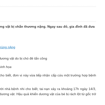
ơng vật bị chấn thương nặng. Ngay sau đó, gia đình đã đưa
trùng nặng
inh họa
 cho biết, đơn vị này vừa tiếp nhận cấp cứu một trường hợp bệnh
ười nhà bệnh nhi cho biết, tai nạn xảy ra khoảng 17h ngày 14/3,
ương vật. Hậu quả khiến dương vật của bé bị rách lột từ gốc trở