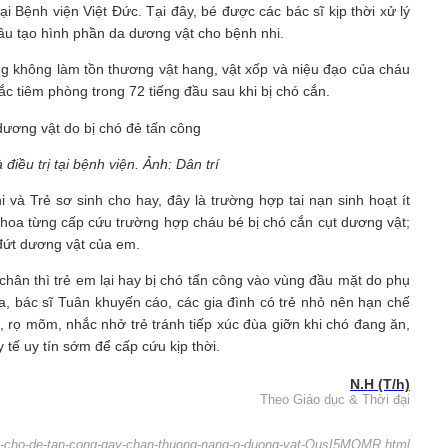
i Bệnh viện Việt Đức. Tại đây, bé được các bác sĩ kịp thời xử lý
hâu tạo hình phần da dương vật cho bệnh nhi.
ng không làm tồn thương vật hang, vật xốp và niệu đạo của cháu
ắc tiêm phòng trong 72 tiếng đầu sau khi bị chó cắn.
điều trị tại bệnh viện. Ảnh: Dân trí
à Trẻ sơ sinh cho hay, đây là trường hợp tai nạn sinh hoạt ít
khoa từng cấp cứu trường hợp cháu bé bị chó cắn cụt dương vật;
 đứt dương vật của em.
chân thì trẻ em lại hay bị chó tấn công vào vùng đầu mặt do phụ
a, bác sĩ Tuân khuyến cáo, các gia đình có trẻ nhỏ nên hạn chế
, rọ mõm, nhắc nhở trẻ tránh tiếp xúc đùa giỡn khi chó đang ăn,
 tế uy tín sớm để cấp cứu kịp thời.
N.H (T/h)
Theo Giáo dục & Thời đại
oi-bi-cho-de-tan-cong-gay-chan-thuong-nang-o-duong-vat-QusI5MQMR.html