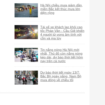
Hà Nội chiều mưa giảm dần,
miền Bắc kết thúc mưa lớn
diện rộng
Tài xế xe khách lao khỏi cao
tốc Pháp Vân - Cầu Giẽ khiến
4 người tử vong âm tính với
cồn và ma túy
Tin nắng nóng Hà Nội mới
nhất, Thủ đô còn nắng nóng
kéo dài, dự báo thời tiết hôm
nay trên cả nước
Dự báo thời tiết ngày 13/7:
Bắc Bộ ngày nắng, Nam Bộ
mưa dông về chiều tối