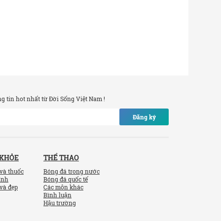
 tin hot nhất từ Đời Sống Việt Nam !
Đăng ký
 KHỎE
THỂ THAO
và thuốc
Bóng đá trong nước
ính
Bóng đá quốc tế
và đẹp
Các môn khác
Bình luận
Hậu trường