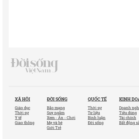
XÃ HỘI
ĐỜI SỐNG
QUỐC TẾ
KINH D
Giáo dục
Bão mạng
Thời sự
Doanh ngh
Thời sự
Suy ngẫm
Tư liệu
Tiêu dùng
Y tế
Xem - Ăn - Chơi
Bình luận
Tài chính
Giao thông
Mẹ và bé
Đời sống
Bất động s
Giới Trẻ