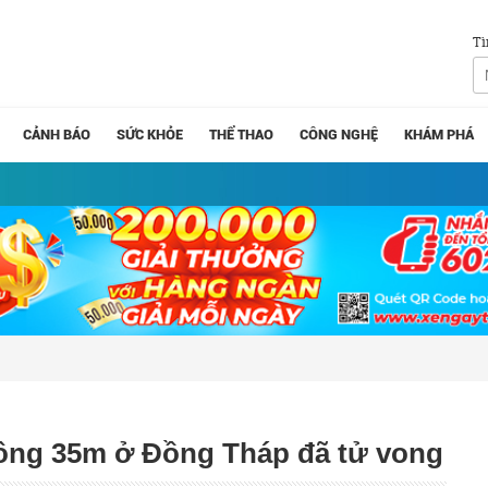
Tì
CẢNH BÁO
SỨC KHỎE
THỂ THAO
CÔNG NGHỆ
KHÁM PHÁ
ê tông 35m ở Đồng Tháp đã tử vong