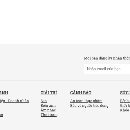
Mời bạn đăng ký nhận thông
OANH
GIẢI TRÍ
CẢNH BÁO
SỨC
iệp - Doanh nhân
Sao
An toàn thực phẩm
Bệnh 
Điện ảnh
Bảo vệ người tiêu dùng
Giới t
Âm nhạc
Khỏe 
ản
Thời trang