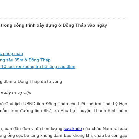
ng trong công trình xây dựng ở Đồng Tháp vào ngày
ược phép màu
ê tông sâu 35m ở Đồng Tháp
i 10 tuổi rơi xuống trụ bê tông sâu 35m
i xảy ra vụ việc
hó Chủ tịch UBND tỉnh Đồng Tháp cho biết, bé trai Thái Lý Hạo
n nằm trên đường tỉnh 857, xã Phú Lợi, huyện Thanh Bình hôm
in, ban đầu đơn vị đã tiên lượng
sức khỏe
của cháu Nam rất xấu
 lòng ống cọc bê tông không đảm bảo không khí, cháu bé còn gặp