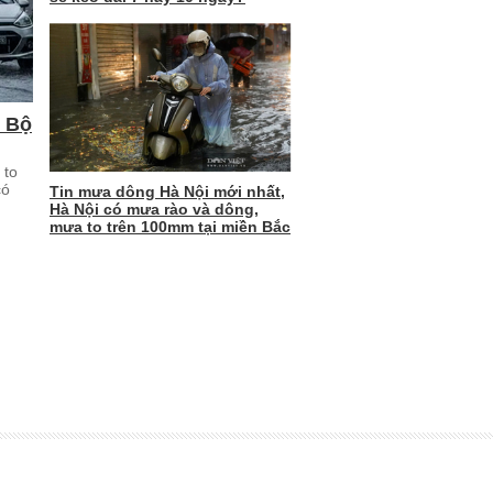
m Bộ
 to
có
Tin mưa dông Hà Nội mới nhất,
Hà Nội có mưa rào và dông,
mưa to trên 100mm tại miền Bắc