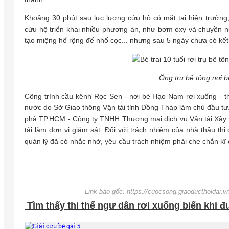
Khoảng 30 phút sau lực lượng cứu hộ có mặt tại hiện trườn
cứu hộ triển khai nhiều phương án, như bơm oxy và chuyền 
tạo miệng hố rộng để nhổ cọc... nhưng sau 5 ngày chưa có kết
Ống trụ bê tông nơi b
Công trình cầu kênh Rọc Sen - nơi bé Hạo Nam rơi xuống - th
nước do Sở Giao thông Vận tải tỉnh Đồng Tháp làm chủ đầu tư.
phà TP.HCM - Công ty TNHH Thương mại dịch vụ Vận tải Xây
tải làm đơn vị giám sát. Đối với trách nhiệm của nhà thầu t
quản lý đã có nhắc nhở, yêu cầu trách nhiệm phải che chắn kĩ 
Link báo gốc: https://cuocsong.giaoducthoidai.vn
Tìm thấy thi thể ngư dân rơi xuống biển khi đ