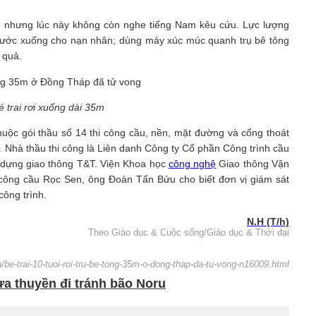
g, nhưng lúc này không còn nghe tiếng Nam kêu cứu. Lực lượng
nước xuống cho nạn nhân; dùng máy xúc múc quanh trụ bê tông
 quả.
é trai rơi xuống dài 35m
uộc gói thầu số 14 thi công cầu, nền, mặt đường và cống thoát
 Nhà thầu thi công là Liên danh Công ty Cổ phần Công trình cầu
 dựng giao thông T&T. Viện Khoa học
công nghệ
Giao thông Vận
hi công cầu Rọc Sen, ông Đoàn Tấn Bửu cho biết đơn vị giám sát
công trình.
N.H (T/h)
Theo Giáo dục & Cuộc sống/Giáo dục & Thời đại
/be-trai-10-tuoi-roi-tru-be-tong-35m-o-dong-thap-da-tu-vong-n16009.html
ưa thuyền đi tránh bão Noru