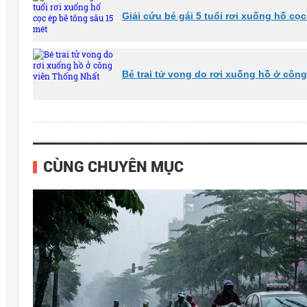
Giải cứu bé gái 5 tuổi rơi xuống hố cọ
Bé trai tử vong do rơi xuống hồ ở côn
CÙNG CHUYÊN MỤC