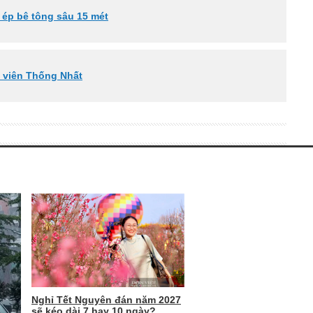
c ép bê tông sâu 15 mét
g viên Thống Nhất
Nghỉ Tết Nguyên đán năm 2027
sẽ kéo dài 7 hay 10 ngày?