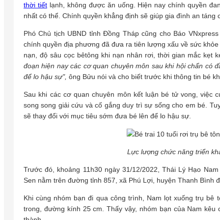
thời tiết
lạnh, không được ăn uống. Hiện nay chính quyền đan
nhất có thể. Chính quyền khẳng định sẽ giúp gia đình an táng 
Phó Chủ tịch UBND tỉnh Đồng Tháp cũng cho Báo VNxpress biế
chính quyền địa phương đã đưa ra tiên lượng xấu về sức khỏe c
nạn, độ sâu cọc bêtông khi nạn nhân rơi, thời gian mắc kẹt k
đoạn hiện nay các cơ quan chuyên môn sau khi hội chẩn có đ
để lo hậu sự",
ông Bửu nói và cho biết trước khi thông tin bé 
Sau khi các cơ quan chuyên môn kết luận bé tử vong, việc c
song song giải cứu và cố gắng duy trì sự sống cho em bé. Tuy
sẽ thay đổi với mục tiêu sớm đưa bé lên để lo hậu sự.
Lực lượng chức năng triển k
Trước đó, khoảng 11h30 ngày 31/12/2022, Thái Lý Hạo Nam 
Sen nằm trên đường tỉnh 857, xã Phú Lợi, huyện Thanh Bình đ
Khi cùng nhóm bạn đi qua công trình, Nam lọt xuống trụ bê
trong, đường kính 25 cm. Thấy vậy, nhóm bạn của Nam kêu c
thành.