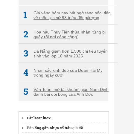
1
Giá vàng hôm nay bất ngờ tăng sốc, tiến
về mốc lịch sử 93 triệu đồng/lượng
2
Hoa hậu Thùy Tiên thừa nhận 'từng bị
quấy rối nơi công cộng'
3
Đà Nẵng giảm hơn 1.500 chỉ tiêu tuyển
sinh vào lớp 10 năm 2025
4
Nhan sắc xinh đẹp của Doãn Hải My
trong ngày cưới
5
Văn Toàn 'mở tài khoản' giúp Nam Định
đánh bại đội bóng của Anh Đức
Cắt laser inox
Bán
ống gân nhựa cổ trâu
giá tốt