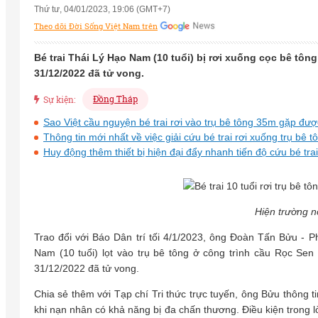
Thứ tư, 04/01/2023, 19:06 (GMT+7)
Theo dõi Đời Sống Việt Nam trên
Bé trai Thái Lý Hạo Nam (10 tuổi) bị rơi xuống cọc bê tô
31/12/2022 đã tử vong.
Đồng Tháp
Sự kiện:
Sao Việt cầu nguyện bé trai rơi vào trụ bê tông 35m gặp đ
Thông tin mới nhất về việc giải cứu bé trai rơi xuống trụ b
Huy động thêm thiết bị hiện đại đẩy nhanh tiến độ cứu bé tra
Hiện trường nơ
Trao đổi với Báo Dân trí tối 4/1/2023, ông Đoàn Tấn Bửu - P
Nam (10 tuổi) lọt vào trụ bê tông ở công trình cầu Rọc Se
31/12/2022 đã tử vong.
Chia sẻ thêm với Tạp chí Tri thức trực tuyến, ông Bửu thông t
khi nạn nhân có khả năng bị đa chấn thương. Điều kiện trong