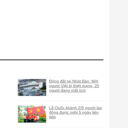
Động đất tại Nhật Bản: Một
người Việt bị thiệt mạng, 20
người đang mất tích
Lễ Quốc khánh 2/9 người lao
động được nghỉ 5 ngày liên
tiếp