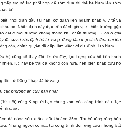
g tiếp tục nỗ lực phối hợp để sớm đưa thi thể bé Nam lên sớm
cháu bé.
t, thời gian đầu tai nạn, cơ quan liên ngành pháp y, y tế và
háu bé. Nhận định này dựa trên đánh giá vị trí, hiện trường gặp
éo dài ở môi trường không thông khí, chấn thương...
"Còn ở giai
ầy đủ cơ sở xác định bé tử vong, đang làm mọi cách đưa em lên
không còn, chính quyền đã gặp, làm việc với gia đình Hạo Nam.
ứu hộ cũng sẽ thay đổi. Trước đây, lực lượng cứu hộ tiến hành
 nhiên, lúc này bé trai đã không còn nữa, nên biện pháp cứu hộ
hai các phương án cứu nạn nhân
(10 tuổi) cùng 3 người bạn chung xóm vào công trình cầu Rọc
ể nhặt sắt.
 tông đã đóng sâu xuống đất khoảng 35m. Trụ bê tông rỗng bên
ứu. Những người có mặt tại công trình đến ứng cứu nhưng bất