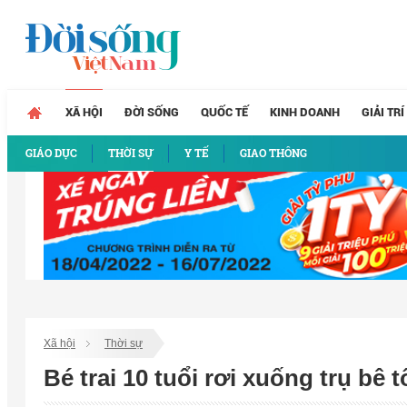
XÃ HỘI
ĐỜI SỐNG
QUỐC TẾ
KINH DOANH
GIẢI TRÍ
GIÁO DỤC
THỜI SỰ
Y TẾ
GIAO THÔNG
Xã hội
Thời sự
Bé trai 10 tuổi rơi xuống trụ b