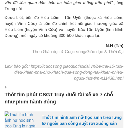
vấn đề liên quan đảm bảo an toàn giao thông trên phà"
., ông
Trong nói.
Được biết, bến đò Hiếu Liêm - Tân Uyên (thuộc xã Hiếu Liêm,
huyện Vĩnh Cửu) là bến đò chính kết nối giao thương giữa xã
Hiếu Liêm (huyện Vĩnh Cửu) với huyện Bắc Tân Uyên (tỉnh Bình
Dương), mỗi ngày có khoảng 300-500 khách qua lại.
N.H (T/h)
Theo Giáo dục & Cuộc sống/Giáo dục & Thời đại
Link báo gốc: https://cuocsong.giaoducthoidai.vn/be-trai-10-tuoi-
dieu-khien-pha-cho-khach-qua-song-dong-nai-khien-nhieu-
nguoi-thot-tim-n11438.html
Thót tim phút CSGT truy đuổi tài xế xe 7 chỗ
như phim hành động
Thót tim hình ảnh nữ học sinh treo lửng
lơ ngoài ban công suýt rơi xuống sân