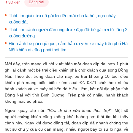
Đồng Nai
Sự kiện:
Thót tim giải cứu cô gái leo lên mái nhà la hét, dọa nhảy
xuống đất
Thót tim cảnh người đàn ông đi xe đạp đỡ bé gái rơi từ tầng 2
xuống đường
Hình ảnh bé gái ngủ gục, nằm hẳn ra yên xe máy trên phố Hà
Nội khiến ai cũng phải thót tim
Mới đây, trên mạng xã hội xuất hiện một đoạn clip dài hơn 1 phút
ghi lại cảnh một bé trai điều khiển phà chở khách qua sông Đồng
Nai. Theo đó, trong đoạn clip này, bé trai khoảng 10 tuổi điều
khiển phà mang biển biển kiểm soát ĐN-0871 chở theo nhiều
hành khách và xe máy tại bến đò Hiếu Liêm, kết nối địa phận tỉnh
Đồng Nai với tỉnh Bình Dương. Trên phà có nhiều hành khách
không mặc áo phao.
Người quay clip nói:
"Vừa đi phà vừa khóc thôi. Sợ!"
. Một số
người chứng khiến cũng không khỏi hoảng sợ, thót tim khi thấy
cảnh này. Ngay khi được đăng tải, đoạn clip đã nhanh chóng thu
hút sự chú ý của cư dân mạng, nhiều người bày tỏ sự lo ngại về