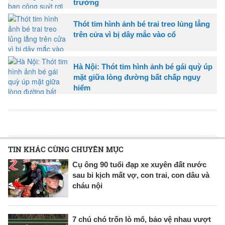
trường
Thót tim hình ảnh bé trai treo lủng lẳng
trên cửa vì bị dây mắc vào cổ
Hà Nội: Thót tim hình ảnh bé gái quỳ úp
mặt giữa lòng đường bất chấp nguy
hiểm
TIN KHÁC CÙNG CHUYÊN MỤC
Cụ ông 90 tuổi đạp xe xuyên đất nước
sau bi kịch mất vợ, con trai, con dâu và
cháu nội
7 chú chó trốn lò mổ, bảo vệ nhau vượt