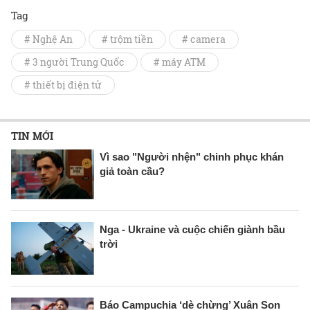
Tag
# Nghệ An
# trộm tiền
# camera
# 3 người Trung Quốc
# máy ATM
# thiết bị điện tử
TIN MỚI
Vì sao "Người nhện" chinh phục khán
giả toàn cầu?
Nga - Ukraine và cuộc chiến giành bầu
trời
Báo Campuchia ‘dè chừng’ Xuân Son