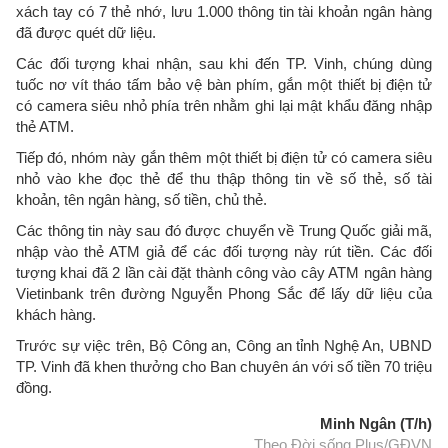
xách tay có 7 thẻ nhớ, lưu 1.000 thông tin tài khoản ngân hàng
đã được quét dữ liệu.
Các đối tượng khai nhận, sau khi đến TP. Vinh, chúng dùng
tuốc nơ vít tháo tấm bảo vệ bàn phím, gắn một thiết bị điện tử
có camera siêu nhỏ phía trên nhằm ghi lại mật khẩu đăng nhập
thẻ ATM.
Tiếp đó, nhóm này gắn thêm một thiết bị điện tử có camera siêu
nhỏ vào khe đọc thẻ để thu thập thông tin về số thẻ, số tài
khoản, tên ngân hàng, số tiền, chủ thẻ.
Các thông tin này sau đó được chuyển về Trung Quốc giải mã,
nhập vào thẻ ATM giả để các đối tượng này rút tiền. Các đối
tượng khai đã 2 lần cài đặt thành công vào cây ATM ngân hàng
Vietinbank trên đường Nguyễn Phong Sắc để lấy dữ liệu của
khách hàng.
Trước sự việc trên, Bộ Công an, Công an tỉnh Nghệ An, UBND
TP. Vinh đã khen thưởng cho Ban chuyên án với số tiền 70 triệu
đồng.
Minh Ngân (T/h)
Theo Đời sống Plus/GĐVN