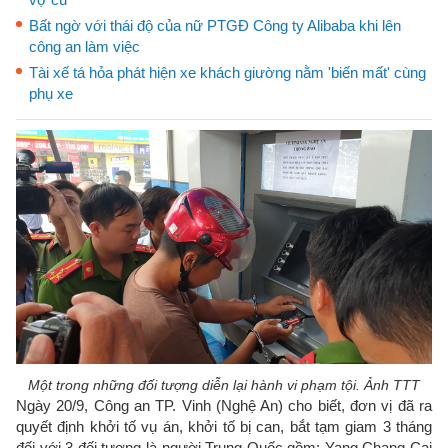
Bất ngờ với thái độ của nữ PTGĐ Công ty Alibaba khi lên
công an làm việc
Tài xế tá hỏa phát hiện xe khách giường nằm 'biến mất' cùng
phụ xe
Một trong những đối tượng diễn lại hành vi phạm tội. Ảnh TTT
Ngày 20/9, Công an TP. Vinh (Nghệ An) cho biết, đơn vị đã ra
quyết định khởi tố vụ án, khởi tố bị can, bắt tạm giam 3 tháng
đối với 3 đối tượng là người Trung Quốc gồm: Yang Chang Cai