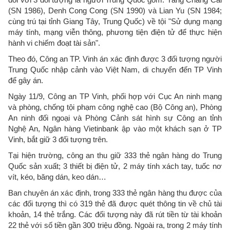
(SN 1986), Denh Cong Cong (SN 1990) và Lian Yu (SN 1984;
cùng trú tại tỉnh Giang Tây, Trung Quốc) về tội "Sử dụng mạng
máy tính, mạng viễn thông, phương tiện điện tử để thực hiện
hành vi chiếm đoạt tài sản".
Theo đó, Công an TP. Vinh án xác định được 3 đối tượng người
Trung Quốc nhập cảnh vào Việt Nam, di chuyển đến TP Vinh
để gây án.
Ngày 11/9, Công an TP Vinh, phối hợp với Cục An ninh mạng
và phòng, chống tội phạm công nghệ cao (Bộ Công an), Phòng
An ninh đối ngoại và Phòng Cảnh sát hình sự Công an tỉnh
Nghệ An, Ngân hàng Vietinbank ập vào một khách sạn ở TP
Vinh, bắt giữ 3 đối tượng trên.
Tại hiện trường, công an thu giữ 333 thẻ ngân hàng do Trung
Quốc sản xuất; 3 thiết bị điện tử, 2 máy tính xách tay, tuốc nơ
vít, kéo, băng dán, keo dán…
Ban chuyên án xác định, trong 333 thẻ ngân hàng thu được của
các đối tượng thì có 319 thẻ đã được quét thông tin về chủ tài
khoản, 14 thẻ trắng. Các đối tượng này đã rút tiền từ tài khoản
22 thẻ với số tiền gần 300 triệu đồng. Ngoài ra, trong 2 máy tính