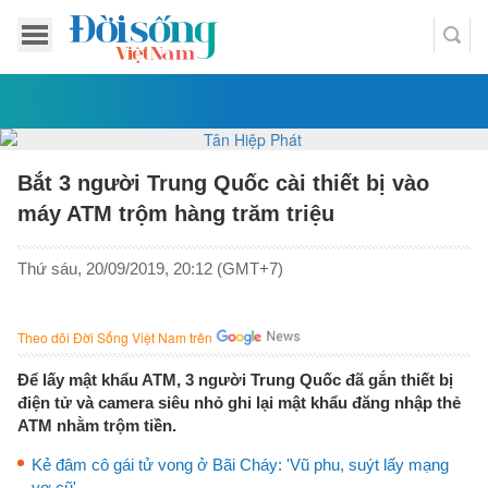
Bắt 3 người Trung Quốc cài thiết bị vào
máy ATM trộm hàng trăm triệu
Thứ sáu, 20/09/2019, 20:12 (GMT+7)
Theo dõi Đời Sống Việt Nam trên
Để lấy mật khẩu ATM, 3 người Trung Quốc đã gắn thiết bị
điện tử và camera siêu nhỏ ghi lại mật khẩu đăng nhập thẻ
ATM nhằm trộm tiền.
Kẻ đâm cô gái tử vong ở Bãi Cháy: 'Vũ phu, suýt lấy mạng
vợ cũ'