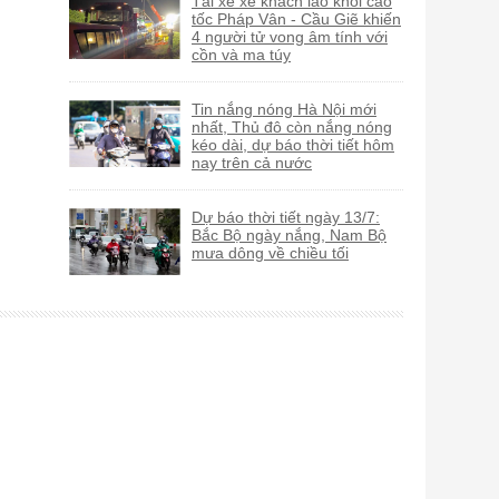
Tài xế xe khách lao khỏi cao
tốc Pháp Vân - Cầu Giẽ khiến
4 người tử vong âm tính với
cồn và ma túy
Tin nắng nóng Hà Nội mới
nhất, Thủ đô còn nắng nóng
kéo dài, dự báo thời tiết hôm
nay trên cả nước
Dự báo thời tiết ngày 13/7:
Bắc Bộ ngày nắng, Nam Bộ
mưa dông về chiều tối