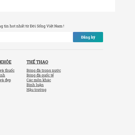
 tin hot nhất từ Đời Sống Việt Nam !
Đăng ký
 KHỎE
THỂ THAO
và thuốc
Bóng đá trong nước
ính
Bóng đá quốc tế
và đẹp
Các môn khác
Bình luận
Hậu trường