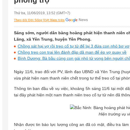
phòng trọ
Thứ ba, 11/06/2019, 13:52 (GMT+7)
Theo dõi Đời Sống Việt Nam trên
Sáng sớm, người dân bàng hoàng phát hiện thanh niên chết
Lãng, xã Yên Trung, huyện Yên Phong.
Chồng sát hại vợ rồi treo cổ tự tử để lại 3 đứa con nhỏ bơ vơ
Chồng treo con trai lên đánh đập dã man để ép vợ quay về
Bình Dương: Bà bầu cùng con gái nhỏ tử vong bên người ch
Ngày 11/6, trao đổi với PV, lãnh đạo UBND xã Yên Trung (huyệ
vừa phát hiện nam thanh niên chết trong tư thế treo cổ tại phòn
Thông tin ban đầu về vụ việc, khoảng 5h sáng 11/6 tại một dã
tại đây phát hiện một nam thanh niên treo cổ tự tử nên đã th
Hiện trường vụ v
Nhận được tin báo lực lượng công an đã có mặt, điều tra là