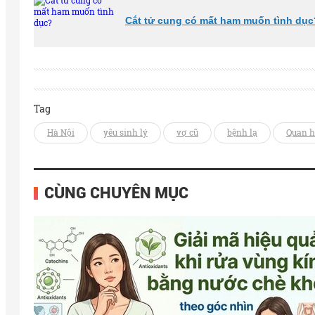
Cắt tử cung có mất ham muốn tình dục
Tag
Hà Nội
yêu sinh lý
vợ cũ
bệnh lạ
Quan h
CÙNG CHUYÊN MỤC