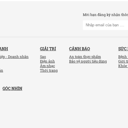
Mời bạn đăng ký nhận thông
OANH
GIẢI TRÍ
CẢNH BÁO
SỨC
iệp - Doanh nhân
Sao
An toàn thực phẩm
Bệnh 
Điện ảnh
Bảo vệ người tiêu dùng
Giới t
Âm nhạc
Khỏe 
ản
Thời trang
GÓC NHÌN