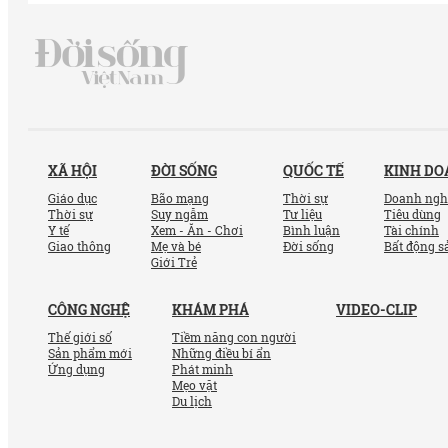
XÃ HỘI
ĐỜI SỐNG
QUỐC TẾ
KINH D
Giáo dục
Bão mạng
Thời sự
Doanh ngh
Thời sự
Suy ngẫm
Tư liệu
Tiêu dùng
Y tế
Xem - Ăn - Chơi
Bình luận
Tài chính
Giao thông
Mẹ và bé
Đời sống
Bất động s
Giới Trẻ
CÔNG NGHỆ
KHÁM PHÁ
VIDEO-CLIP
Thế giới số
Tiềm năng con người
Sản phẩm mới
Những điều bí ẩn
Ứng dụng
Phát minh
Mẹo vặt
Du lịch