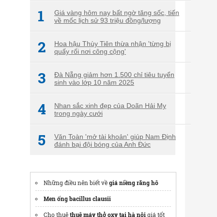
1
Giá vàng hôm nay bất ngờ tăng sốc, tiến
về mốc lịch sử 93 triệu đồng/lượng
2
Hoa hậu Thùy Tiên thừa nhận 'từng bị
quấy rối nơi công cộng'
3
Đà Nẵng giảm hơn 1.500 chỉ tiêu tuyển
sinh vào lớp 10 năm 2025
4
Nhan sắc xinh đẹp của Doãn Hải My
trong ngày cưới
5
Văn Toàn 'mở tài khoản' giúp Nam Định
đánh bại đội bóng của Anh Đức
Những điều nên biết về
giá niềng răng hô
Men ống bacillus clausii
Cho thuê
thuê máy thở oxy tại hà nội
giá tốt