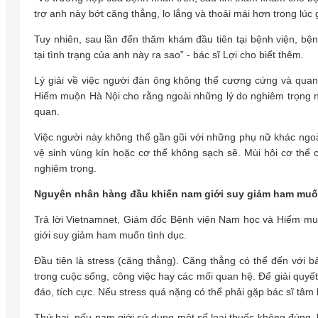
trợ anh này bớt căng thẳng, lo lắng và thoải mái hơn trong lúc 
Tuy nhiên, sau lần đến thăm khám đầu tiên tại bệnh viện, bệ
tại tình trạng của anh này ra sao” - bác sĩ Lợi cho biết thêm.
Lý giải về việc người đàn ông không thể cương cứng và qua
Hiếm muộn Hà Nội cho rằng ngoài những lý do nghiêm trọng nh
quan.
Việc người này không thể gần gũi với những phụ nữ khác ngoà
vệ sinh vùng kín hoặc cơ thể không sạch sẽ. Mùi hôi cơ thể
nghiêm trọng.
Nguyên nhân hàng đầu khiến nam giới suy giảm ham mu
Trả lời Vietnamnet, Giám đốc Bệnh viện Nam học và Hiếm m
giới suy giảm ham muốn tình dục.
Đầu tiên là stress (căng thẳng). Căng thẳng có thể đến với b
trong cuộc sống, công việc hay các mối quan hệ. Để giải quy
đáo, tích cực. Nếu stress quá nặng có thể phải gặp bác sĩ tâm l
Thứ hai, nếu nam giới sử dụng một số loại thuốc không đúng,