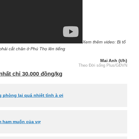
Xem thêm video: Bị tố
hải cắt chân ở Phú Thọ lên tiếng
Mai Anh (t/h)
Theo Đời sống Plus/GĐVN
nhất chỉ 30.000 đồng/kg
phòng lại quá nhiệt tình à ơi
ảm ham muốn của vợ