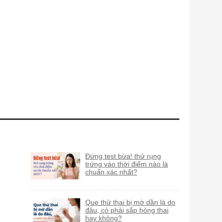
Đừng test bừa! thử rụng
trứng vào thời điểm nào là
chuẩn xác nhất?
Que thử thai bị mờ dần là do
đâu, có phải sắp hỏng thai
hay không?