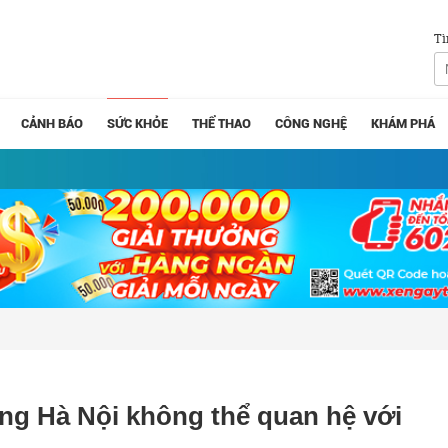
Tì
CẢNH BÁO
SỨC KHỎE
THỂ THAO
CÔNG NGHỆ
KHÁM PHÁ
ông Hà Nội không thể quan hệ với