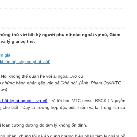
hứng thú với bất kỳ người phụ nữ nào ngoài vợ cũ, Giám
à lý giải cụ thể.
ảm giá
iến hội chị em phát 'sốt'
ho những bệnh nhân gặp vấn đề "khó nói" (Ảnh: Phạm Quý/VTC
ews)
bất kỳ ai ngoài... vợ cũ
, trả lời báo VTC news, BSCKII Nguyễn
i
cho biết: "Đây là trường hợp đặc biệt, hiếm và lạ, trong lịch sử
i loạn cương dương do tâm lý không ổn định.
ệnh nhân, chúng tôi đã áp dụng những biện pháp tâm lý nhằm hỗ