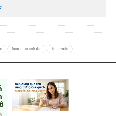
?
ệ
ham muốn tình dục
ham muốn