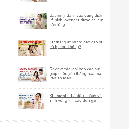
Bật mí lý do vì sao dung dịch
vệ sinh lavender được chị em
săn lùng
Sự thật giật mình: bao cao su
có bị tràn không?
Review các loại bao cao su:
giúp cuộc yêu thăng hoa mà
vẫn an toàn
Khí hư như bã đậu - cách vệ
sinh vùng kín cực đơn giản