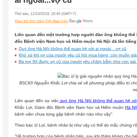
ai ngoài...vợ cũ
Thứ sáu, 12/10/2018, 10:45 (GMT+7)
Theo dõi Đời Sống Việt Nam trên
Liên quan đến một trường hợp người đàn ông không thể 
đốc Bệnh viện Nam học và Hiếm muộn Hà Nội đã lên tiếng v
Quý ông Hà Nội không thể quan hệ với ai ngoài... vợ cũ
Khó xử khi vợ của người yêu cũ hỏi mua hàng, còn muốn gi
Bà mẹ 9X được vợ cũ của người yêu chăm bẵm như con gái kh
BSCKII Nguyễn Khắc Lợi chia sẻ về phương pháp điều trị c
n
Liên quan đến sự việc
quý ông Hà Nội không thể quan hệ với 
Khắc Lợi, Giám đốc Bệnh viện Nam học và Hiếm muộn
Hà Nộ
bệnh viện chưa từng gặp bệnh nhân nào như vậy".
Theo bác sĩ Lợi, bệnh nhân bị như vậy có thể do mắc chứng rố
"Về trường hợp của bệnh nhân trên, sau khi thăm khám cho b