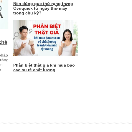
Nên dùng que thử rụng trứng
Ovuquick từ ngày thứ mấy
trong chu kỳ?
chè
pháp
 rằng
êm
Phân biệt thật giả khi mua bao
a
cao su rẻ chất lượng