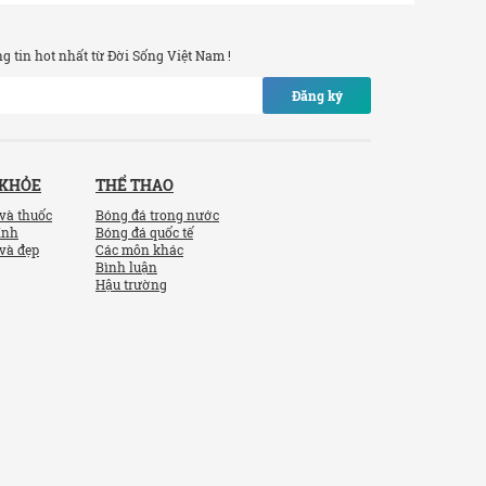
 tin hot nhất từ Đời Sống Việt Nam !
Đăng ký
 KHỎE
THỂ THAO
và thuốc
Bóng đá trong nước
ính
Bóng đá quốc tế
và đẹp
Các môn khác
Bình luận
Hậu trường