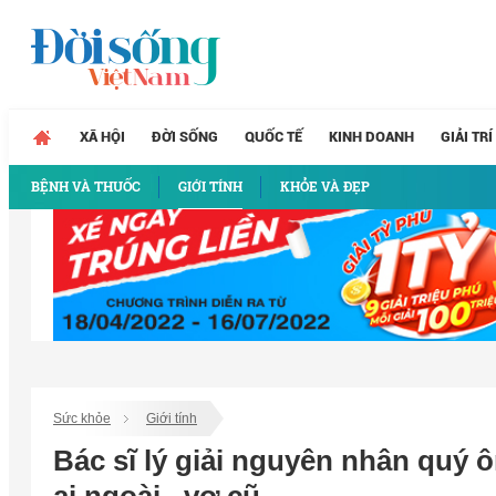
XÃ HỘI
ĐỜI SỐNG
QUỐC TẾ
KINH DOANH
GIẢI TRÍ
BỆNH VÀ THUỐC
GIỚI TÍNH
KHỎE VÀ ĐẸP
Sức khỏe
Giới tính
Bác sĩ lý giải nguyên nhân quý 