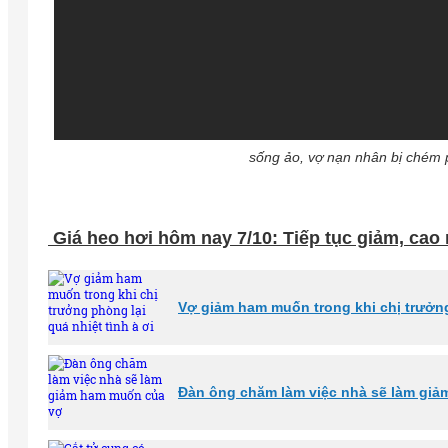
sống ảo, vợ nạn nhân bị chém p
Giá heo hơi hôm nay 7/10: Tiếp tục giảm, cao 
Vợ giảm ham muốn trong khi chị trưởng 
Đàn ông chăm làm việc nhà sẽ làm gi