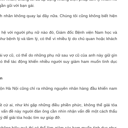
gần gũi với bạn gái.
nh nhân không quay lại đây nữa. Chúng tôi cũng không biết hiện
n hệ với người phụ nữ nào đó, Giám đốc Bệnh viện Nam học và
ư bệnh lý và tâm lý, có thể vì nhiều lý do chủ quan hoặc khách
i vợ cũ, có thể do những phụ nữ sau vợ cũ của anh này giữ gìn
 có thể tác động khiến nhiều người suy giảm ham muốn tình dục
ốn
uộn Hà Nội cũng chỉ ra những nguyên nhân hàng đầu khiến nam
ất cứ ai, như khi gặp những điều phiền phức, không thể giải tỏa
ết vấn đề này người đàn ông cần nhìn nhận vấn đề một cách thấu
ý để giải tỏa hoặc tìm sự giúp đỡ.
 không hiệu quả thì có thể làm giảm các ham muốn tình dục như: