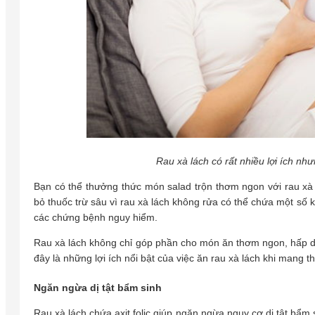
Rau xà lách có rất nhiều lợi ích nh
Bạn có thể thưởng thức món salad trộn thơm ngon với rau xà lá
bỏ thuốc trừ sâu vì rau xà lách không rửa có thể chứa một số k
các chứng bệnh nguy hiểm.
Rau xà lách không chỉ góp phần cho món ăn thơm ngon, hấp dẫn
đây là những lợi ích nổi bật của việc ăn rau xà lách khi mang th
Ngăn ngừa dị tật bẩm sinh
Rau xà lách chứa axit folic giúp ngăn ngừa nguy cơ dị tật bẩm 