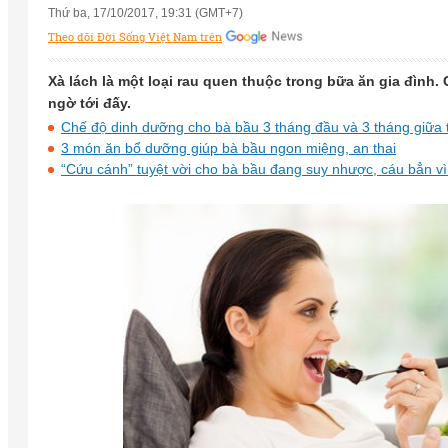
Thứ ba, 17/10/2017, 19:31 (GMT+7)
Theo dõi Đời Sống Việt Nam trên
Xà lách là một loại rau quen thuộc trong bữa ăn gia đình.
ngờ tới đấy.
Chế độ dinh dưỡng cho bà bầu 3 tháng đầu và 3 tháng giữa t
3 món ăn bổ dưỡng giúp bà bầu ngon miệng, an thai
“Cứu cánh” tuyệt vời cho bà bầu đang suy nhược, cáu bẳn v