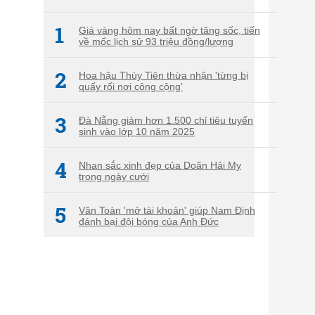
1
Giá vàng hôm nay bất ngờ tăng sốc, tiến
về mốc lịch sử 93 triệu đồng/lượng
2
Hoa hậu Thùy Tiên thừa nhận 'từng bị
quấy rối nơi công cộng'
3
Đà Nẵng giảm hơn 1.500 chỉ tiêu tuyển
sinh vào lớp 10 năm 2025
4
Nhan sắc xinh đẹp của Doãn Hải My
trong ngày cưới
5
Văn Toàn 'mở tài khoản' giúp Nam Định
đánh bại đội bóng của Anh Đức