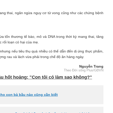
 mang thai, ngăn ngừa nguy cơ tử vong cũng như các chứng bệnh
ừa tổn thương tế bào, mô và DNA trong thời kỳ mang thai, tăng
 rối loạn có hại của mẹ.
ỳ nhưng nếu tiêu thụ quá nhiều có thể dẫn đến dị ứng thực phẩm,
ợng rau xà lách vừa phải trong chế độ ăn hàng ngày.
Nguyễn Trang
Theo Đời sống Plus/GĐVN
u hốt hoảng: "Con tôi có làm sao không?"
cho con bà bầu nào cũng cần biết