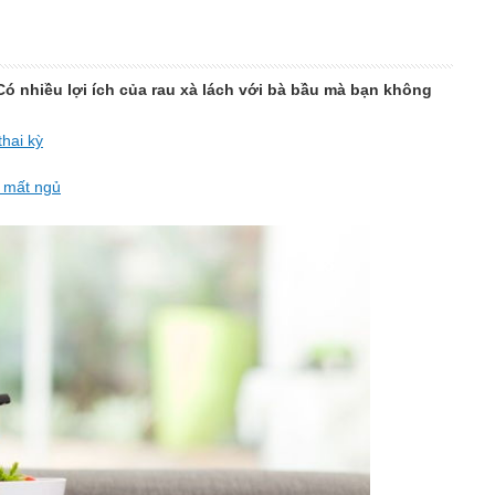
 Có nhiều lợi ích của rau xà lách với bà bầu mà bạn không
hai kỳ
ì mất ngủ