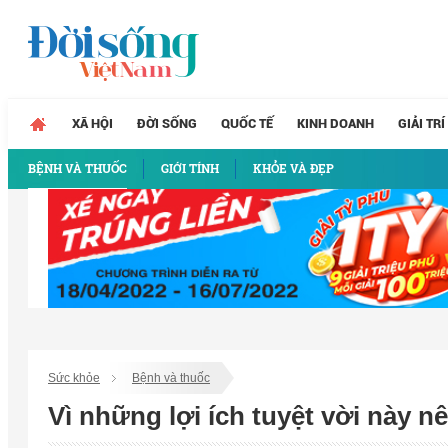
XÃ HỘI
ĐỜI SỐNG
QUỐC TẾ
KINH DOANH
GIẢI TRÍ
BỆNH VÀ THUỐC
GIỚI TÍNH
KHỎE VÀ ĐẸP
Sức khỏe
Bệnh và thuốc
Vì những lợi ích tuyệt vời này n