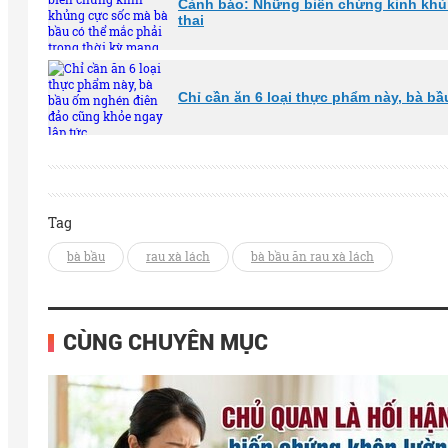
Cảnh báo: Những biến chứng kinh khủn
thai
Chỉ cần ăn 6 loại thực phẩm này, bà b
Tag
bà bầu
rau xà lách
bà bầu ăn rau xà lách
CÙNG CHUYÊN MỤC