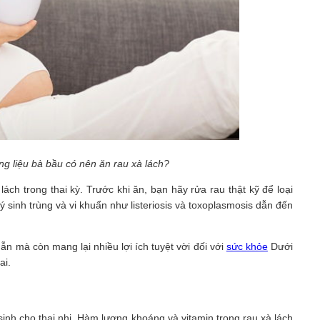
ưng liệu bà bầu có nên ăn rau xà lách?
ch trong thai kỳ. Trước khi ăn, bạn hãy rửa rau thật kỹ để loại
ý sinh trùng và vi khuẩn như listeriosis và toxoplasmosis dẫn đến
 mà còn mang lại nhiều lợi ích tuyệt vời đối với
sức khỏe
Dưới
ai.
sinh cho thai nhi. Hàm lượng khoáng và vitamin trong rau xà lách