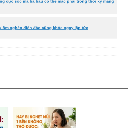
g cực sốc mà bà bầu có thể mắc phải trong thời kỳ mang
ầu ốm nghén điên đảo cũng khỏe ngay lập tức