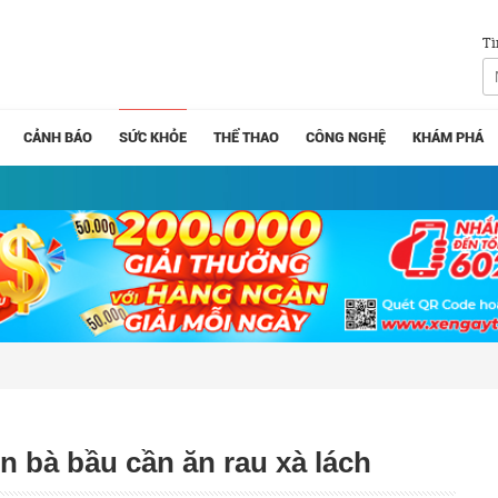
Tì
CẢNH BÁO
SỨC KHỎE
THỂ THAO
CÔNG NGHỆ
KHÁM PHÁ
ên bà bầu cần ăn rau xà lách