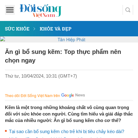
SỨC KHỎE
KHỎE VÀ ĐẸP
Ăn gì bổ sung kẽm: Top thực phẩm nên
chọn ngay
Thứ tư, 10/04/2024, 10:31 (GMT+7)
Theo dõi Đời Sống Việt Nam trên
Kẽm là một trong những khoáng chất vô cùng quan trọng
đối với sức khỏe con người. Cùng tìm hiểu và giải đáp thắc
mắc của nhiều người: Ăn gì bổ sung kẽm cho cơ thể?
Tại sao cần bổ sung kẽm cho trẻ khi bị tiêu chảy kéo dài?