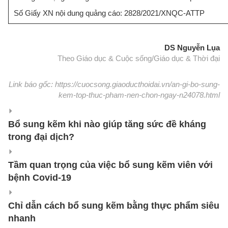
Số Giấy XN nội dung quảng cáo: 2828/2021/XNQC-ATTP
DS Nguyễn Lụa
Theo Giáo dục & Cuộc sống/Giáo dục & Thời đại
Link báo gốc: https://cuocsong.giaoducthoidai.vn/an-gi-bo-sung-
kem-top-thuc-pham-nen-chon-ngay-n24078.html
Bổ sung kẽm khi nào giúp tăng sức đề kháng
trong đại dịch?
Tầm quan trọng của việc bổ sung kẽm viên với
bệnh Covid-19
Chỉ dẫn cách bổ sung kẽm bằng thực phẩm siêu
nhanh