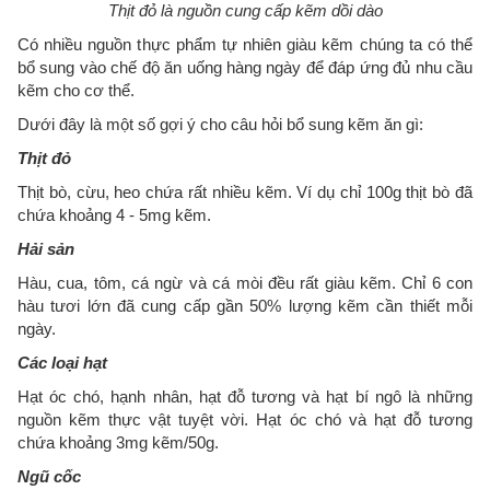
Thịt đỏ là nguồn cung cấp kẽm dồi dào
Có nhiều nguồn thực phẩm tự nhiên giàu kẽm chúng ta có thể
bổ sung vào chế độ ăn uống hàng ngày để đáp ứng đủ nhu cầu
kẽm cho cơ thể.
Dưới đây là một số gợi ý cho câu hỏi bổ sung kẽm ăn gì:
Thịt đỏ
Thịt bò, cừu, heo chứa rất nhiều kẽm. Ví dụ chỉ 100g thịt bò đã
chứa khoảng 4 - 5mg kẽm.
Hải sản
Hàu, cua, tôm, cá ngừ và cá mòi đều rất giàu kẽm. Chỉ 6 con
hàu tươi lớn đã cung cấp gần 50% lượng kẽm cần thiết mỗi
ngày.
Các loại hạt
Hạt óc chó, hạnh nhân, hạt đỗ tương và hạt bí ngô là những
nguồn kẽm thực vật tuyệt vời. Hạt óc chó và hạt đỗ tương
chứa khoảng 3mg kẽm/50g.
Ngũ cốc