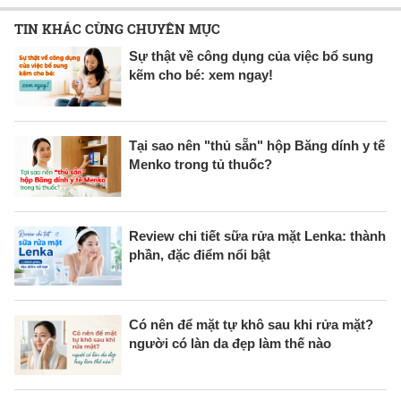
TIN KHÁC CÙNG CHUYÊN MỤC
Sự thật về công dụng của việc bổ sung
kẽm cho bé: xem ngay!
Tại sao nên "thủ sẵn" hộp Băng dính y tế
Menko trong tủ thuốc?
Review chi tiết sữa rửa mặt Lenka: thành
phần, đặc điểm nổi bật
Có nên để mặt tự khô sau khi rửa mặt?
người có làn da đẹp làm thế nào