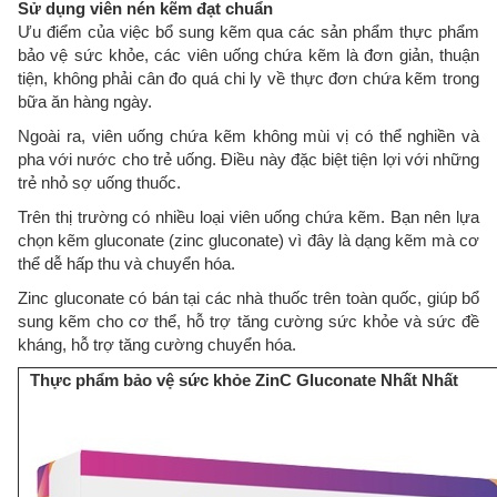
Sử dụng viên nén kẽm đạt chuẩn
Ưu điểm của việc bổ sung kẽm qua các sản phẩm thực phẩm
bảo vệ sức khỏe, các viên uống chứa kẽm là đơn giản, thuận
tiện, không phải cân đo quá chi ly về thực đơn chứa kẽm trong
bữa ăn hàng ngày.
Ngoài ra, viên uống chứa kẽm không mùi vị có thể nghiền và
pha với nước cho trẻ uống. Điều này đặc biệt tiện lợi với những
trẻ nhỏ sợ uống thuốc.
Trên thị trường có nhiều loại viên uống chứa kẽm. Bạn nên lựa
chọn kẽm gluconate (zinc gluconate) vì đây là dạng kẽm mà cơ
thể dễ hấp thu và chuyển hóa.
Zinc gluconate có bán tại các nhà thuốc trên toàn quốc, giúp bổ
sung kẽm cho cơ thể, hỗ trợ tăng cường sức khỏe và sức đề
kháng, hỗ trợ tăng cường chuyển hóa.
Thực phẩm bảo vệ sức khỏe ZinC Gluconate Nhất Nhất