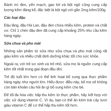
Bánh mì đen, yến mạch, gạo lứt và bột ngô cũng cung cấp
lượng kẽm đáng kể, đặc biệt là bột ngô với gần 2mg kẽm/100g.
Các loại đậu
Đậu lăng, đậu Hà Lan, đậu đen chứa nhiều kẽm, protein và chất
xơ. Chỉ 1 chén đậu đen đã cung cấp khoảng 25% nhu cầu kẽm
hàng ngày.
Sữa chua và pho mát
Những sản phẩm từ sữa như sữa chua và pho mát cũng rất
giàu kẽm và nhiều chất dinh dưỡng khác tốt cho sức khỏe.
Ngoài ra, với trẻ sơ sinh và trẻ nhỏ, sữa mẹ là nguồn cung cấp
kẽm tốt nhất trong giai đoạn đầu đời.
Trẻ độ tuổi lớn hơn có thể linh hoạt bổ sung qua thực phẩm
hàng ngày như người lớn. Hiểu được điều này, bố mẹ sẽ không
còn băn khoăn câu hỏi ăn gì bổ sung kẽm cho bé.
Để tối đa hóa việc hấp thu kẽm từ thực phẩm, hãy kết hợp với
việc sử dụng vitamin C. Ví dụ, bạn có thể ăn kèm trái cây tươi
giàu vitamin C để cơ thể hấp thu kẽm tốt hơn.