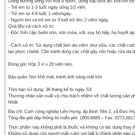
Dùng đường uống với một ít nước, uống sau bữa ăn. Đối với trẻ
- Trẻ em từ 1-3 tuổi: ngày uống 1/2 viên.
- Trẻ em từ 4-8 tuổi: 1 viên/ngày.
- Người lớn và trẻ em từ 9 tuổi trở lên: 2 viên/ ngày.
Quá liều và cách xử trí:
- Độc tính cấp: buồn nôn, nôn mửa, sốt, suy hô hấp, hạ huyết áp
- Cách xử trí: Sử dụng chất làm dịu viêm như sữa, các chất carb
tạo phức chelat. Cần tránh dùng các chất gây nôn hoặc rửa dạ d
Đóng gói: Hộp 3 vỉ x 20 viên nén.
Bảo quản: Nơi khô mát, tránh ánh sáng mặt trời
Thời hạn sử dụng: 36 tháng kể từ ngày SX
Thương nhân sản xuất và chịu trách nhiệm về chất lượng sả
Nhất
Địa chỉ: Cụm công nghiệp Liên Hưng, ấp Bình Tiền 2, xã Đức H
Tổng đài giải đáp thông tin miễn phí: 1800.6689 – Fax: 0272.381
Thực phẩm này không phải là thuốc và không có tác dụng thay t
Không sử dụng cho người mẫn cảm với bất kì thành phần nào 