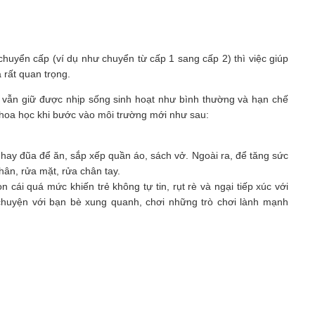
chuyển cấp (ví dụ như chuyển từ cấp 1 sang cấp 2) thì việc giúp
 rất quan trọng.
é vẫn giữ được nhịp sống sinh hoạt như bình thường và hạn chế
hoa học khi bước vào môi trường mới như sau:
hay đũa để ăn, sắp xếp quần áo, sách vở. Ngoài ra, để tăng sức
hân, rửa mặt, rửa chân tay.
 cái quá mức khiến trẻ không tự tin, rụt rè và ngại tiếp xúc với
chuyện với bạn bè xung quanh, chơi những trò chơi lành mạnh