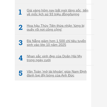
1
Giá vàng hôm nay bất ngờ tăng sốc, tiến
về mốc lịch sử 93 triệu đồng/lượng
2
Hoa hậu Thùy Tiên thừa nhận 'từng bị
quấy rối nơi công cộng'
3
Đà Nẵng giảm hơn 1.500 chỉ tiêu tuyển
sinh vào lớp 10 năm 2025
4
Nhan sắc xinh đẹp của Doãn Hải My
trong ngày cưới
5
Văn Toàn 'mở tài khoản' giúp Nam Định
đánh bại đội bóng của Anh Đức