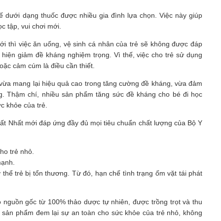
 dưới dạng thuốc được nhiều gia đình lựa chọn. Việc này giúp
 tập, vui chơi mới.
ới thì việc ăn uống, vệ sinh cá nhân của trẻ sẽ không được đáp
 hiện giảm đề kháng nghiệm trọng. Vì thế, việc cho trẻ sử dụng
ặc cảm cúm là điều cần thiết.
 vừa mang lại hiệu quả cao trong tăng cường đề kháng, vừa đảm
ng. Thậm chí, nhiều sản phẩm tăng sức đề kháng cho bé đi học
c khỏe của trẻ.
 Nhất mới đáp ứng đầy đủ mọi tiêu chuẩn chất lượng của Bộ Y
ho trẻ nhỏ.
mạnh.
thể trẻ bị tổn thương. Từ đó, hạn chế tình trạng ốm vặt tái phát
uồn gốc từ 100% thảo dược tự nhiên, được trồng trọt và thu
, sản phẩm đem lại sự an toàn cho sức khỏe của trẻ nhỏ, không