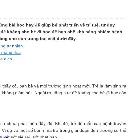
ững bài học hay để giúp bé phát triển về trí tuệ, tư duy
c đề kháng cho bé đi học để hạn chế khả năng nhiễm bệnh
áng cho con trong bài viết dưới đây.
áng tự nhiên
i mang thai
a dịch
i thầy cô, bạn bè và môi trường sinh hoạt mới. Trẻ lạ lẫm sinh ra
 kháng giảm sút. Ngoài ra, tăng sức đề kháng cho bé đi học còn
dịch chưa phát triển đầy đủ. Khi đó, trẻ dễ mắc các bệnh truyền
. Ví dụ về một số bệnh mà trẻ trong giai đoạn đến trường có thể
huyết
sốt siêu vi, sốt phát ban…