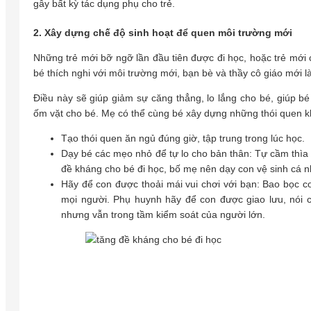
gây bất kỳ tác dụng phụ cho trẻ.
2. Xây dựng chế độ sinh hoạt để quen môi trường mới
Những trẻ mới bỡ ngỡ lần đầu tiên được đi học, hoặc trẻ mới 
bé thích nghi với môi trường mới, bạn bè và thầy cô giáo mới là
Điều này sẽ giúp giảm sự căng thẳng, lo lắng cho bé, giúp b
ốm vặt cho bé. Mẹ có thể cùng bé xây dựng những thói quen k
Tạo thói quen ăn ngủ đúng giờ, tập trung trong lúc học.
Dạy bé các mẹo nhỏ để tự lo cho bản thân: Tự cầm thìa 
đề kháng cho bé đi học, bố mẹ nên dạy con vệ sinh cá n
Hãy để con được thoải mái vui chơi với bạn: Bao bọc con
mọi người. Phụ huynh hãy để con được giao lưu, nói 
nhưng vẫn trong tầm kiểm soát của người lớn.