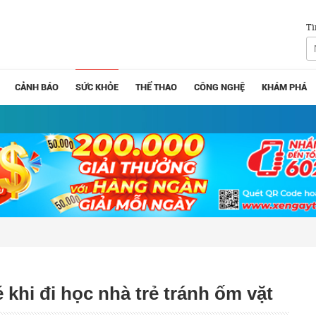
Tì
CẢNH BÁO
SỨC KHỎE
THỂ THAO
CÔNG NGHỆ
KHÁM PHÁ
khi đi học nhà trẻ tránh ốm vặt