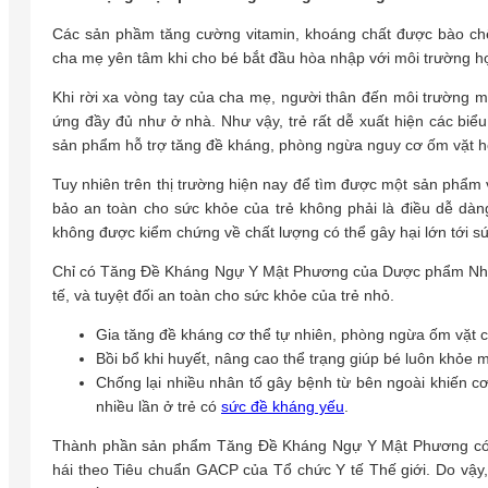
Các sản phầm tăng cường vitamin, khoáng chất được bào chế
cha mẹ yên tâm khi cho bé bắt đầu hòa nhập với môi trường học
Khi rời xa vòng tay của cha mẹ, người thân đến môi trường m
ứng đầy đủ như ở nhà. Như vậy, trẻ rất dễ xuất hiện các biểu
sản phẩm hỗ trợ tăng đề kháng, phòng ngừa nguy cơ ốm vặt ho
Tuy nhiên trên thị trường hiện nay để tìm được một sản phẩm
bảo an toàn cho sức khỏe của trẻ không phải là điều dễ dà
không được kiểm chứng về chất lượng có thể gây hại lớn tới sứ
Chỉ có Tăng Đề Kháng Ngự Y Mật Phương của Dược phẩm Nhất
tế, và tuyệt đối an toàn cho sức khỏe của trẻ nhỏ.
Gia tăng đề kháng cơ thể tự nhiên, phòng ngừa ốm vặt c
Bồi bổ khi huyết, nâng cao thể trạng giúp bé luôn khỏe 
Chống lại nhiều nhân tố gây bệnh từ bên ngoài khiến cơ 
nhiều lần ở trẻ có
sức đề kháng yếu
.
Thành phần sản phẩm Tăng Đề Kháng Ngự Y Mật Phương có ng
hái theo Tiêu chuẩn GACP của Tổ chức Y tế Thế giới. Do vậy