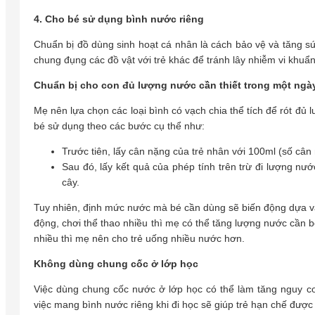
4. Cho bé sử dụng bình nước riêng
Chuẩn bị đồ dùng sinh hoạt cá nhân là cách bảo vệ và tăng s
chung đụng các đồ vật với trẻ khác để tránh lây nhiễm vi khuẩ
Chuẩn bị cho con đủ lượng nước cần thiết trong một ngà
Mẹ nên lựa chọn các loại bình có vạch chia thể tích để rót 
bé sử dụng theo các bước cụ thể như:
Trước tiên, lấy cân nặng của trẻ nhân với 100ml (số cân
Sau đó, lấy kết quả của phép tính trên trừ đi lượng nư
cây.
Tuy nhiên, định mức nước mà bé cần dùng sẽ biến động dựa và
động, chơi thể thao nhiều thì mẹ có thể tăng lượng nước cần b
nhiều thì mẹ nên cho trẻ uống nhiều nước hơn.
Không dùng chung cốc ở lớp học
Việc dùng chung cốc nước ở lớp học có thể làm tăng nguy 
việc mang bình nước riêng khi đi học sẽ giúp trẻ hạn chế được 