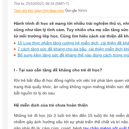
Thứ tư, 25/10/2023, 06:34 (GMT+7)
Theo dõi Đời Sống Việt Nam trên
Hành trình đi học sẽ mang tới nhiều trải nghiệm thú vị, nh
cũng như tâm lý tình cảm. Tuy nhiên cha mẹ cần tăng sứ
từ môi trường lớp học. Cùng tìm hiểu cách cải thiện đề kh
15 Loại thực phẩm tăng cường hệ miễn dịch, cải thiện đề kh
7 cách tăng sức đề kháng cho bà bầu, cải thiện miễn dịch kh
Bổ sung kẽm tăng sức đề kháng thế nào đúng cách trong mù
I - Tại sao cần tăng đề kháng cho trẻ đi học?
Khi trẻ bắt đầu đi học đồng nghĩa với việc trẻ phái làm quen vớ
trạng thái quấy khóc, ăn uống không ngon miêngj khiến sức đề
bắt nguồn từ lý do sau:
Hệ miễn dịch của trẻ chưa hoàn thiện
Những trẻ đi học (từ 3 tuổi trở lên đến 15 tuổi) thì hệ miễn 
nhiễm gây ảnh hưởng xấu tới sự phát triển thể chất và trí não
gặp phải đó là: cảm cúm, covid, bệnh
tay chân miệng
sốt xuất 