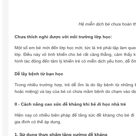
Hệ miễn dịch bé chưa hoàn th
Chưa thích nghi được với môi trường lớp học:
Một số em bé mới đến lớp học mới, tức là trẻ phải tập làm que
lớp. Điều này vô tình khiến cho bé rất căng thẳng, cảm thấy k
hình tác động đến tâm lý khiến trẻ có miễn dịch yếu hơn, dễ ố
Dễ lây bệnh từ bạn học
Trong nhiều trường hợp, trẻ dễ ốm là do lây bệnh từ những 
hoặc miệng) và tay của bé có chứa mầm bệnh do chạm vào dịch
II - Cách nâng cao sức đề kháng khi bé đi học nhà trẻ
Hiện nay có nhiều biện pháp để tăng sức đề kháng cho bé đi 
gia đình có thể áp dụng.
1. Sử dụng thực phẩm tăng cường đề kháng