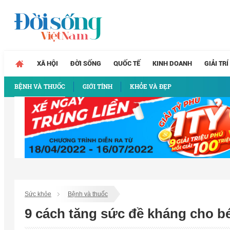
XÃ HỘI
ĐỜI SỐNG
QUỐC TẾ
KINH DOANH
GIẢI TRÍ
BỆNH VÀ THUỐC
GIỚI TÍNH
KHỎE VÀ ĐẸP
Sức khỏe
Bệnh và thuốc
9 cách tăng sức đề kháng cho bé 