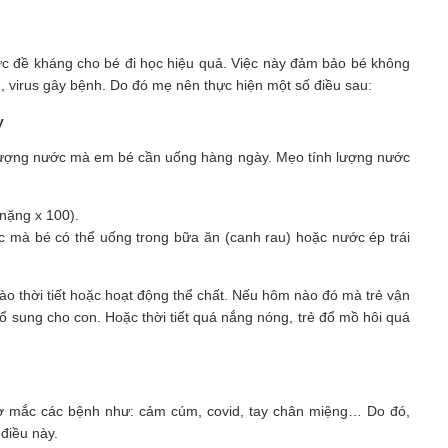
ức đề kháng cho bé đi học hiệu quả. Việc này đảm bảo bé không
n, virus gây bệnh. Do đó mẹ nên thực hiện một số điều sau:
y
đủ lượng nước mà em bé cần uống hàng ngày. Mẹo tính lượng nước
 nặng x 100).
ớc mà bé có thể uống trong bữa ăn (canh rau) hoặc nước ép trái
o thời tiết hoặc hoạt động thể chất. Nếu hôm nào đó mà trẻ vận
ổ sung cho con. Hoặc thời tiết quá nắng nóng, trẻ đổ mồ hôi quá
cơ mắc các bệnh như: cảm cúm, covid, tay chân miệng… Do đó,
điều này.