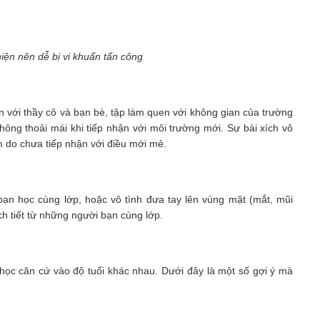
iện nên dễ bị vi khuẩn tấn công
n với thầy cô và bạn bè, tập làm quen với không gian của trường
hông thoải mái khi tiếp nhận với môi trường mới. Sự bài xích vô
m do chưa tiếp nhận với điều mới mẻ.
bạn học cùng lớp, hoặc vô tình đưa tay lên vùng mặt (mắt, mũi
 tiết từ những người bạn cùng lớp.
học căn cứ vào độ tuổi khác nhau. Dưới đây là một số gợi ý mà