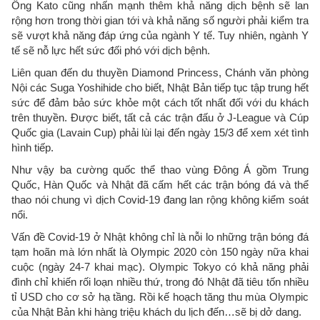
Ông Kato cũng nhấn mạnh thêm khả năng dịch bệnh sẽ lan
rộng hơn trong thời gian tới và khả năng số người phải kiểm tra
sẽ vượt khả năng đáp ứng của ngành Y tế. Tuy nhiên, ngành Y
tế sẽ nỗ lực hết sức đối phó với dịch bệnh.
Liên quan đến du thuyền Diamond Princess, Chánh văn phòng
Nội các Suga Yoshihide cho biết, Nhật Bản tiếp tục tập trung hết
sức để đảm bảo sức khỏe một cách tốt nhất đối với du khách
trên thuyền. Được biết, tất cả các trận đấu ở J-League và Cúp
Quốc gia (Lavain Cup) phải lùi lại đến ngày 15/3 để xem xét tình
hình tiếp.
Như vậy ba cường quốc thể thao vùng Đông Á gồm Trung
Quốc, Hàn Quốc và Nhật đã cấm hết các trận bóng đá và thể
thao nói chung vì dịch Covid-19 đang lan rộng không kiểm soát
nổi.
Vấn đề Covid-19 ở Nhật không chỉ là nỗi lo những trận bóng đá
tạm hoãn mà lớn nhất là Olympic 2020 còn 150 ngày nữa khai
cuộc (ngày 24-7 khai mạc). Olympic Tokyo có khả năng phải
đình chỉ khiến rối loạn nhiều thứ, trong đó Nhật đã tiêu tốn nhiều
tỉ USD cho cơ sở hạ tầng. Rồi kế hoạch tăng thu mùa Olympic
của Nhật Bản khi hàng triệu khách du lịch đến…sẽ bị dở dang.