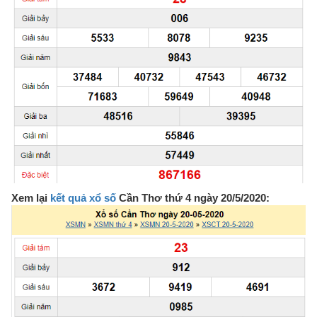
Xem lại
kết quả xổ số
Cần Thơ thứ 4 ngày 20/5/2020: