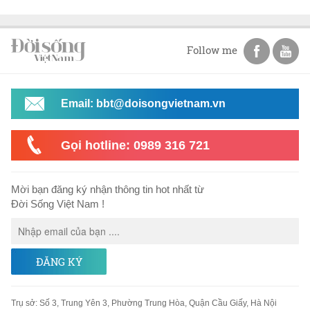
Follow me
Email: bbt@doisongvietnam.vn
Gọi hotline: 0989 316 721
Mời bạn đăng ký nhận thông tin hot nhất từ
Đời Sống Việt Nam !
ĐĂNG KÝ
Trụ sở
:
Số 3, Trung Yên 3, Phường Trung Hòa, Quận Cầu Giấy, Hà Nội