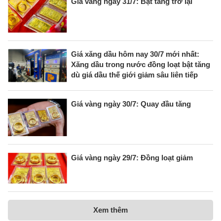
Giá vàng ngày 31/7: Bật tăng trở lại
Giá xăng dầu hôm nay 30/7 mới nhất:
Xăng dầu trong nước đồng loạt bật tăng
dù giá dầu thế giới giảm sâu liên tiếp
Giá vàng ngày 30/7: Quay đầu tăng
Giá vàng ngày 29/7: Đồng loạt giảm
Xem thêm