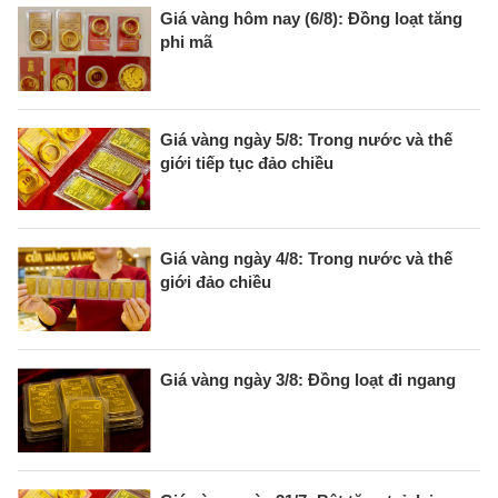
Giá vàng hôm nay (6/8): Đồng loạt tăng
phi mã
Giá vàng ngày 5/8: Trong nước và thế
giới tiếp tục đảo chiều
Giá vàng ngày 4/8: Trong nước và thế
giới đảo chiều
Giá vàng ngày 3/8: Đồng loạt đi ngang