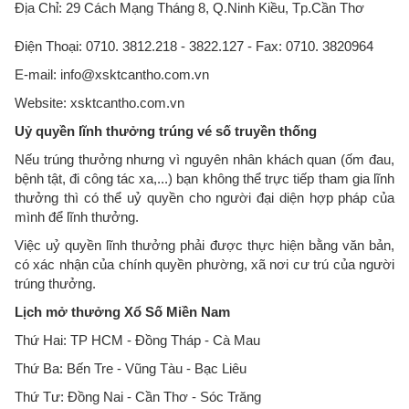
Địa Chỉ: 29 Cách Mạng Tháng 8, Q.Ninh Kiều, Tp.Cần Thơ
Điện Thoại: 0710. 3812.218 - 3822.127 - Fax: 0710. 3820964
E-mail: info@xsktcantho.com.vn
Website: xsktcantho.com.vn
Uỷ quyền lĩnh thưởng trúng vé số truyền thống
Nếu trúng thưởng nhưng vì nguyên nhân khách quan (ốm đau,
bệnh tật, đi công tác xa,...) bạn không thể trực tiếp tham gia lĩnh
thưởng thì có thể uỷ quyền cho người đại diện hợp pháp của
mình để lĩnh thưởng.
Việc uỷ quyền lĩnh thưởng phải được thực hiện bằng văn bản,
có xác nhận của chính quyền phường, xã nơi cư trú của người
trúng thưởng.
Lịch mở thưởng Xổ Số Miền Nam
Thứ Hai: TP HCM - Đồng Tháp - Cà Mau
Thứ Ba: Bến Tre - Vũng Tàu - Bạc Liêu
Thứ Tư: Đồng Nai - Cần Thơ - Sóc Trăng