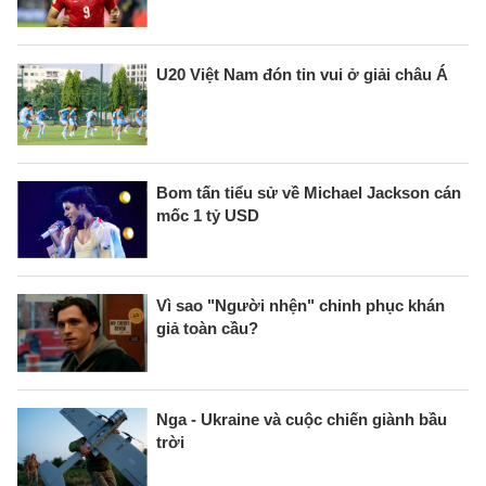
U20 Việt Nam đón tin vui ở giải châu Á
Bom tấn tiểu sử về Michael Jackson cán
mốc 1 tỷ USD
Vì sao "Người nhện" chinh phục khán
giả toàn cầu?
Nga - Ukraine và cuộc chiến giành bầu
trời