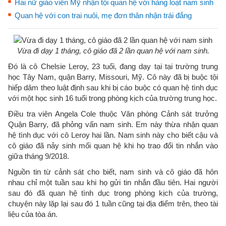
Hai nữ giáo viên Mỹ nhận tội quan hệ với hàng loạt nam sinh
Quan hệ với con trai nuôi, mẹ đơn thân nhận trái đắng
Vừa đi dạy 1 tháng, cô giáo đã 2 lần quan hệ với nam sinh.
Đó là cô Chelsie Leroy, 23 tuổi, đang dạy tại tại trường trung
học Tây Nam, quận Barry, Missouri, Mỹ. Cô này đã bị buộc tội
hiếp dâm theo luật định sau khi bị cáo buộc có quan hệ tình dục
với một học sinh 16 tuổi trong phòng kịch của trường trung học.
Điều tra viên Angela Cole thuộc Văn phòng Cảnh sát trưởng
Quận Barry, đã phỏng vấn nam sinh. Em này thừa nhận quan
hệ tình dục với cô Leroy hai lần. Nam sinh này cho biết cậu và
cô giáo đã nảy sinh mối quan hệ khi họ trao đổi tin nhắn vào
giữa tháng 9/2018.
Nguồn tin từ cảnh sát cho biết, nam sinh và cô giáo đã hôn
nhau chỉ một tuần sau khi họ gửi tin nhắn đầu tiên. Hai người
sau đó đã quan hệ tình dục trong phòng kịch của trường,
chuyện này lặp lại sau đó 1 tuần cũng tại địa điểm trên, theo tài
liệu của tòa án.