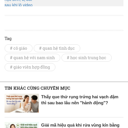
Tag
# cô giáo
# quan hệ tình dục
# quan hệ với nam sinh
# học sinh trung học
# giáo viên hợp đồng
TIN KHÁC CÙNG CHUYÊN MỤC
Thấy que thử rụng trứng hai vạch đậm
thì sau bao lâu nên "hành động"?
Giải mã hiệu quả khi rửa vùng kín bằng