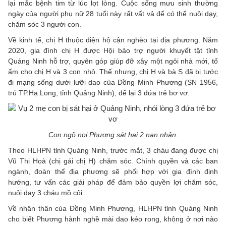
lại mắc bệnh tim từ lúc lọt lòng. Cuộc sống mưu sinh thường
ngày của người phụ nữ 28 tuổi này rất vất vả để có thể nuôi dạy,
chăm sóc 3 người con.
Về kinh tế, chị H thuộc diện hộ cận nghèo tại địa phương. Năm
2020, gia đình chị H được Hội bảo trợ người khuyết tật tỉnh
Quảng Ninh hỗ trợ, quyên góp giúp đỡ xây một ngôi nhà mới, tổ
ấm cho chị H và 3 con nhỏ. Thế nhưng, chị H và bà S đã bị tước
đi mạng sống dưới lưỡi dao của Đồng Minh Phương (SN 1956,
trú TP.Hạ Long, tỉnh Quảng Ninh), để lại 3 đứa trẻ bơ vơ.
Con ngõ nơi Phương sát hại 2 nạn nhân.
Theo HLHPN tỉnh Quảng Ninh, trước mắt, 3 cháu đang được chị
Vũ Thị Hoà (chị gái chị H) chăm sóc. Chính quyền và các ban
ngành, đoàn thể địa phương sẽ phối hợp với gia đình định
hướng, tư vấn các giải pháp để đảm bảo quyền lợi chăm sóc,
nuôi dạy 3 cháu mồ côi.
Về nhân thân của Đồng Minh Phương, HLHPN tỉnh Quảng Ninh
cho biết Phương hành nghề mài dao kéo rong, không ở nơi nào