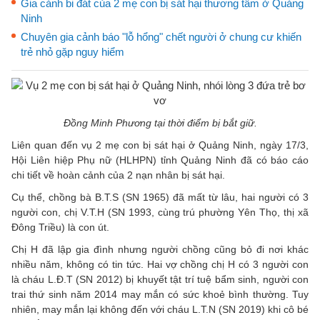
Gia cảnh bi đát của 2 mẹ con bị sát hại thương tâm ở Quảng
Ninh
Chuyên gia cảnh báo "lỗ hổng" chết người ở chung cư khiến
trẻ nhỏ gặp nguy hiểm
Đồng Minh Phương tại thời điểm bị bắt giữ.
Liên quan đến vụ 2 mẹ con bị sát hại ở Quảng Ninh, ngày 17/3,
Hội Liên hiệp Phụ nữ (HLHPN) tỉnh Quảng Ninh đã có báo cáo
chi tiết về hoàn cảnh của 2 nạn nhân bị sát hại.
Cụ thể, chồng bà B.T.S (SN 1965) đã mất từ lâu, hai người có 3
người con, chị V.T.H (SN 1993, cùng trú phường Yên Thọ, thị xã
Đông Triều) là con út.
Chị H đã lập gia đình nhưng người chồng cũng bỏ đi nơi khác
nhiều năm, không có tin tức. Hai vợ chồng chị H có 3 người con
là cháu L.Đ.T (SN 2012) bị khuyết tật trí tuệ bẩm sinh, người con
trai thứ sinh năm 2014 may mắn có sức khoẻ bình thường. Tuy
nhiên, may mắn lại không đến với cháu L.T.N (SN 2019) khi cô bé