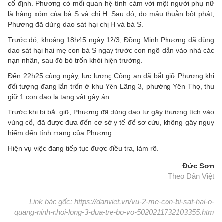
cố định. Phương có mối quan hệ tình cảm với một người phụ nữ
là hàng xóm của bà S và chị H. Sau đó, do mâu thuẫn bột phát,
Phương đã dùng dao sát hại chị H và bà S.
Trước đó, khoảng 18h45 ngày 12/3, Đồng Minh Phương đã dùng
dao sát hại hai mẹ con bà S ngay trước con ngõ dẫn vào nhà các
nạn nhân, sau đó bỏ trốn khỏi hiện trường.
Đến 22h25 cùng ngày, lực lượng Công an đã bắt giữ Phương khi
đối tượng đang lẩn trốn ở khu Yên Lãng 3, phường Yên Thọ, thu
giữ 1 con dao là tang vật gây án.
Trước khi bị bắt giữ, Phương đã dùng dao tự gây thương tích vào
vùng cổ, đã được đưa đến cơ sở y tế để sơ cứu, không gây nguy
hiểm đến tính mạng của Phương.
Hiện vụ việc đang tiếp tục được điều tra, làm rõ.
Đức Sơn
Theo Dân Việt
Link báo gốc: https://danviet.vn/vu-2-me-con-bi-sat-hai-o-
quang-ninh-nhoi-long-3-dua-tre-bo-vo-5020211732103355.htm