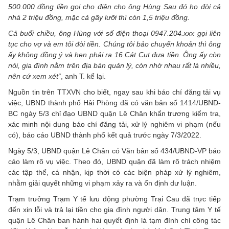
500.000 đồng liền gọi cho điện cho ông Hùng Sau đó họ đòi cả
nhà 2 triệu đồng, mặc cả gãy lưỡi thì còn 1,5 triệu đồng.
Cả buổi chiều, ông Hùng với số điện thoại 0947.204.xxx gọi liên
tục cho vợ và em tôi đòi tiền. Chúng tôi bảo chuyển khoản thì ông
ấy không đồng ý và hẹn phải ra 16 Cát Cụt đưa tiền. Ông ấy còn
nói, gia đình nằm trên địa bàn quản lý, còn nhờ nhau rất là nhiều,
nên cứ xem xét“
, anh T. kể lại.
Nguồn tin trên TTXVN cho biết, ngay sau khi báo chí đăng tải vụ
việc, UBND thành phố Hải Phòng đã có văn bản số 1414/UBND-
BC ngày 5/3 chỉ đạo UBND quận Lê Chân khẩn trương kiểm tra,
xác minh nội dung báo chí đăng tải, xử lý nghiêm vi phạm (nếu
có), báo cáo UBND thành phố kết quả trước ngày 7/3/2022.
Ngày 5/3, UBND quận Lê Chân có Văn bản số 434/UBND-VP báo
cáo làm rõ vụ việc. Theo đó, UBND quận đã làm rõ trách nhiệm
các tập thể, cá nhận, kịp thời có các biện pháp xử lý nghiêm,
nhằm giải quyết những vi phạm xảy ra và ổn định dư luận.
Trạm trưởng Trạm Y tế lưu động phường Trại Cau đã trực tiếp
đến xin lỗi và trả lại tiền cho gia đình người dân. Trung tâm Y tế
quận Lê Chân ban hành hai quyết định là tạm đình chỉ công tác