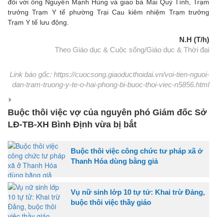
đối với ông Nguyễn Mạnh Hùng và giao bà Mai Quý Tình, Trạm
trưởng Trạm Y tế phường Trại Cau kiêm nhiệm Trạm trưởng
Trạm Y tế lưu động.
N.H (T/h)
Theo Giáo dục & Cuộc sống/Giáo dục & Thời đại
Link báo gốc: https://cuocsong.giaoducthoidai.vn/voi-tien-nguoi-
dan-tram-truong-y-te-o-hai-phong-bi-buoc-thoi-viec-n5856.html
Buộc thôi việc vợ của nguyên phó Giám đốc Sở
LĐ-TB-XH Bình Định vừa bị bắt
Buộc thôi việc công chức tư pháp xã ở
Thanh Hóa dùng bằng giả
Vụ nữ sinh lớp 10 tự tử: Khai trừ Đảng,
buộc thôi việc thầy giáo