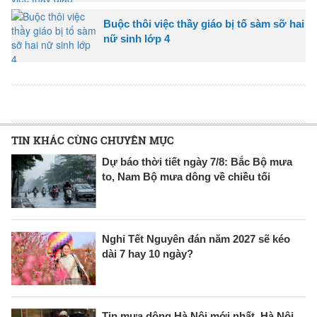
Buộc thôi việc thầy giáo bị tố sàm sỡ hai
nữ sinh lớp 4
TIN KHÁC CÙNG CHUYÊN MỤC
Dự báo thời tiết ngày 7/8: Bắc Bộ mưa
to, Nam Bộ mưa dông về chiều tối
Nghỉ Tết Nguyên đán năm 2027 sẽ kéo
dài 7 hay 10 ngày?
Tin mưa dông Hà Nội mới nhất, Hà Nội