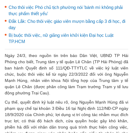
Cho thôi việc Phó chủ tịch phường nói 'bánh mì không phải
thực phẩm thiết yếu'
Đắk Lắk: Cho thôi việc giáo viên mượn bằng cấp 3 đi học, đi
dạy
Bị buộc thôi việc, nữ giảng viên khởi kiện Đại học Luật
TP.HCM
Ngày 24/3, theo nguồn tin trên báo Dân Việt, UBND TP Hải
Phòng cho biết, Trung tâm y tế quận Lê Chân (TP Hải Phòng) đã
ban hành Quyết định số 111/QĐ-TTYTLC về việc kỷ luật viên
chức, buộc thôi việc kể từ ngày 22/3/2022 đối với ông Nguyễn
Mạnh Hùng, nhân viên khoa Nội tổng hợp của Trung tâm y tế
quận Lê Chân (được phân công làm Trạm trưởng Trạm y tế lưu
động phường Trại Cau).
Cụ thể, quyết định kỷ luật nêu rõ, ông Nguyễn Mạnh Hùng đã vi
phạm quy chế tại khoản 3 Điều 16 tại Nghị định 112/NĐ-CP ngày
18/9/2020 của Chính phủ; lợi dụng vị trí công tác nhằm mục đích
trục lợi; có thái độ hách dịch, cửa quyền hoặc gây khó khăn,
phiền hà đối với nhân dân trong quá trình thực hiện công việc,