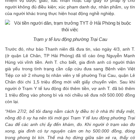
nhiệm vụ được giao; xác nhận hoặc cấp giấy tờ pháp lý cho
người không đủ điều kiện; xúc phạm danh dự, nhân phẩm, uy tín
của người khác trong thực hiện hoạt động nghề nghiệp.
Trạm y tế lưu động phường Trại Cau
Trước đó, như báo Thanh niên đã đưa tin, vào ngày 4/3, anh T.
(ở quận Lê Chân, TP Hải Phòng) đã tố cáo ông Nguyễn Mạnh
Hùng vòi vĩnh tiền. Anh T. cho biết, gia đình anh có người thân
già yếu trong tình trạng cần cấp cứu đưa sang Bệnh viện Việt
Tiệp cơ sở 2 nhưng bị nhân viên y tế phường Trại Cau, quận Lê
Chân đòi chi 1,5 triệu đồng mới viết giấy chuyển viện. Sau khi
người ở Trạm Y tế lưu động đòi thêm tiền, vợ anh T. đã bỏ thêm
1 triệu đồng vào phong bì và nói chiều sẽ đưa nốt 500.000 đồng
còn lại.
“Hôm 27/2, bố tôi đang nằm cách ly điều trị ở nhà thì thấy mệt,
nồng độ ô xy hạ nên tôi mới gọi Trạm Y tế lưu động phường Trại
Cau để các anh chị ấy đến khám, đo. Khi người ở trạm vào đo
xong, gia đình có tự nguyện cảm ơn họ 500.000 đồng, đóng
trong phong bì kín. Thế mà họ đứng giữa sân xé ra, thấy có