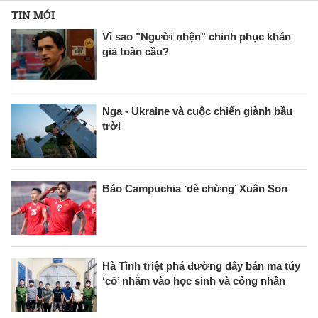
TIN MỚI
Vì sao "Người nhện" chinh phục khán
giả toàn cầu?
Nga - Ukraine và cuộc chiến giành bầu
trời
Báo Campuchia ‘dè chừng’ Xuân Son
Hà Tĩnh triệt phá đường dây bán ma túy
‘cỏ’ nhắm vào học sinh và công nhân