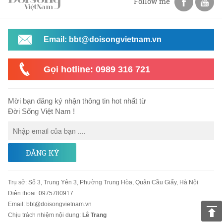
Follow me
Email: bbt@doisongvietnam.vn
Gọi hotline: 0989 316 721
Mời bạn đăng ký nhận thông tin hot nhất từ
Đời Sống Việt Nam !
ĐĂNG KÝ
Trụ sở
:
Số 3, Trung Yên 3, Phường Trung Hòa, Quận Cầu Giấy, Hà Nội
Điện thoại:
0975780917
Email
:
bbt@doisongvietnam.vn
Chịu trách nhiệm nội dung:
Lê Trang