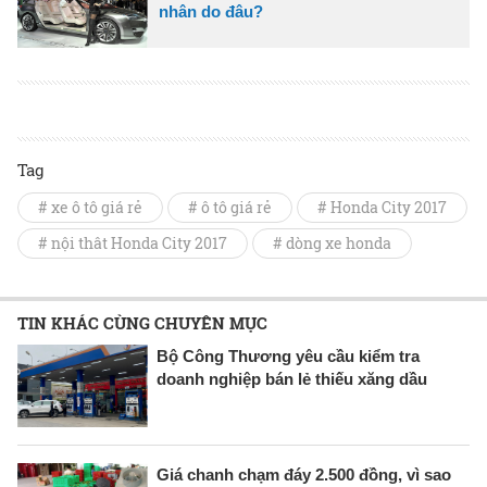
nhân do đâu?
Tag
# xe ô tô giá rẻ
# ô tô giá rẻ
# Honda City 2017
# nội thât Honda City 2017
# dòng xe honda
TIN KHÁC CÙNG CHUYÊN MỤC
Bộ Công Thương yêu cầu kiểm tra
doanh nghiệp bán lẻ thiếu xăng dầu
Giá chanh chạm đáy 2.500 đồng, vì sao