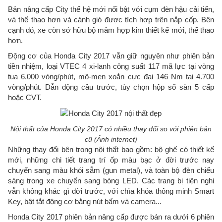
Bản nâng cấp City thế hệ mới nổi bật với cụm đèn hậu cải tiến,
và thể thao hơn và cánh gió được tích hợp trên nắp cốp. Bên
cạnh đó, xe còn sở hữu bộ mâm hợp kim thiết kế mới, thể thao
hơn.
Động cơ của Honda City 2017 vẫn giữ nguyên như phiên bản
tiền nhiệm, loại VTEC 4 xi-lanh công suất 117 mã lực tại vòng
tua 6.000 vòng/phút, mô-men xoắn cực đại 146 Nm tại 4.700
vòng/phút. Dẫn động cầu trước, tùy chọn hộp số sàn 5 cấp
hoặc CVT.
Nội thất của Honda City 2017 có nhiều thay đổi so với phiên bản
cũ (Ảnh internet)
Những thay đổi bên trong nội thất bao gồm: bộ ghế có thiết kế
mới, những chi tiết trang trí ốp màu bạc ở đời trước nay
chuyển sang màu khói sẫm (gun metal), và toàn bộ đèn chiếu
sáng trong xe chuyển sang bóng LED. Các trang bị tiện nghi
vẫn không khác gì đời trước, với chìa khóa thông minh Smart
Key, bật tắt động cơ bằng nút bấm và camera...
Honda City 2017 phiên bản nâng cấp được bán ra dưới 6 phiên