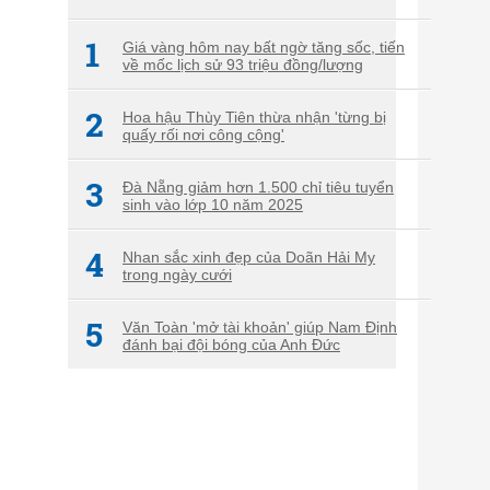
1
Giá vàng hôm nay bất ngờ tăng sốc, tiến
về mốc lịch sử 93 triệu đồng/lượng
2
Hoa hậu Thùy Tiên thừa nhận 'từng bị
quấy rối nơi công cộng'
3
Đà Nẵng giảm hơn 1.500 chỉ tiêu tuyển
sinh vào lớp 10 năm 2025
4
Nhan sắc xinh đẹp của Doãn Hải My
trong ngày cưới
5
Văn Toàn 'mở tài khoản' giúp Nam Định
đánh bại đội bóng của Anh Đức