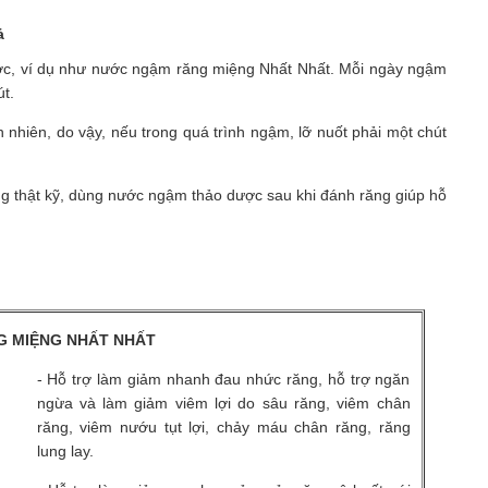
uả
ợc, ví dụ như nước ngậm răng miệng Nhất Nhất. Mỗi ngày ngậm
út.
nhiên, do vậy, nếu trong quá trình ngậm, lỡ nuốt phải một chút
ng thật kỹ, dùng nước ngậm thảo dược sau khi đánh răng giúp hỗ
 MIỆNG NHẤT NHẤT
- Hỗ trợ làm giảm nhanh đau nhức răng, hỗ trợ ngăn
ngừa và làm giảm viêm lợi do sâu răng, viêm chân
răng, viêm nướu tụt lợi, chảy máu chân răng, răng
lung lay.