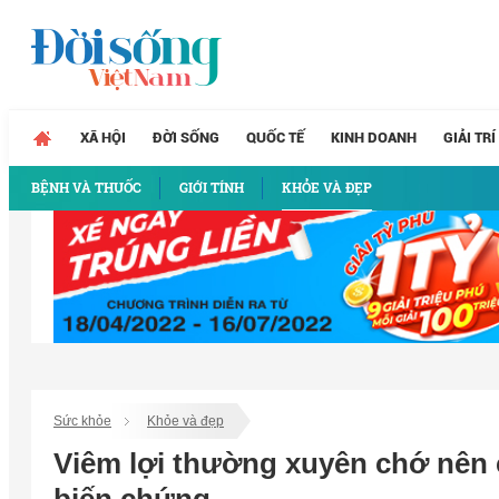
XÃ HỘI
ĐỜI SỐNG
QUỐC TẾ
KINH DOANH
GIẢI TRÍ
BỆNH VÀ THUỐC
GIỚI TÍNH
KHỎE VÀ ĐẸP
Sức khỏe
Khỏe và đẹp
Viêm lợi thường xuyên chớ nên 