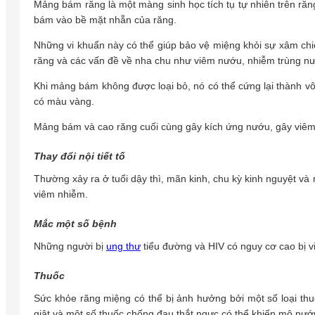
Mảng bám răng là một màng sinh học tích tụ tự nhiên trên ră
bám vào bề mặt nhẵn của răng.
Những vi khuẩn này có thể giúp bảo vệ miệng khỏi sự xâm chi
răng và các vấn đề về nha chu như viêm nướu, nhiễm trùng n
Khi mảng bám không được loại bỏ, nó có thể cứng lại thành v
có màu vàng.
Mảng bám và cao răng cuối cùng gây kích ứng nướu, gây viêm
Thay đổi nội tiết tố
Thường xảy ra ở tuổi dậy thì, mãn kinh, chu kỳ kinh nguyệt v
viêm nhiễm.
Mắc một số bệnh
Những người bị
ung thư
tiểu đường và HIV có nguy cơ cao bị vi
Thuốc
Sức khỏe răng miệng có thể bị ảnh hưởng bởi một số loại thuố
giật và một số thuốc chống đau thắt ngực có thể khiến mô nướu