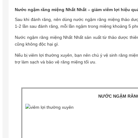
Nước ngậm răng miệng Nhất Nhất – giảm viêm lợi hiệu q
Sau khi đánh răng, nên dùng nước ngậm răng miệng thảo dư
1-2 lần sau đánh răng, mỗi lần ngậm trong miệng khoảng 5 ph
Nước ngậm răng miệng Nhất Nhất sản xuất từ thảo dược thiên 
cũng không độc hại gì.
Nếu bị viêm lợi thường xuyên, bạn nên chú ý vệ sinh răng miệ
trợ làm sạch và bảo vệ răng miệng tối ưu.
NƯỚC NGẬM RĂNG