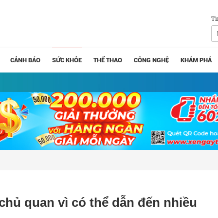
Tì
CẢNH BÁO
SỨC KHỎE
THỂ THAO
CÔNG NGHỆ
KHÁM PHÁ
chủ quan vì có thể dẫn đến nhiều