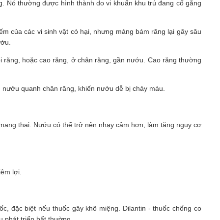
ng. Nó thường được hình thành do vi khuẩn khu trú đang cố gắng
ếm của các vi sinh vật có hại, nhưng mảng bám răng lại gây sâu
ướu.
ôi răng, hoặc cao răng, ở chân răng, gần nướu. Cao răng thường
 nướu quanh chân răng, khiến nướu dễ bị chảy máu.
à mang thai. Nướu có thể trở nên nhạy cảm hơn, làm tăng nguy cơ
êm lợi.
c, đặc biệt nếu thuốc gây khô miệng. Dilantin - thuốc chống co
 phát triển bất thường.