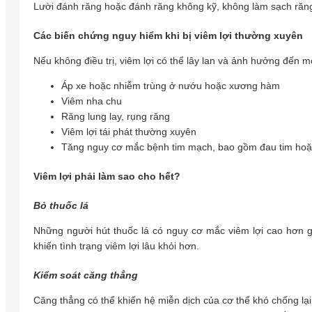
Lười đánh răng hoặc đánh răng không kỹ, không làm sạch răng 
Các biến chứng nguy hiểm khi bị viêm lợi thường xuyên
Nếu không điều trị, viêm lợi có thể lây lan và ảnh hưởng đến 
Áp xe hoặc nhiễm trùng ở nướu hoặc xương hàm
Viêm nha chu
Răng lung lay, rụng răng
Viêm lợi tái phát thường xuyên
Tăng nguy cơ mắc bệnh tim mạch, bao gồm đau tim hoặc
Viêm lợi phải làm sao cho hết?
Bỏ thuốc lá
Những người hút thuốc lá có nguy cơ mắc viêm lợi cao hơn g
khiến tình trạng viêm lợi lâu khỏi hơn.
Kiểm soát căng thẳng
Căng thẳng có thể khiến hệ miễn dịch của cơ thể khó chống lại 