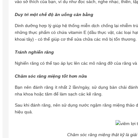
vào sở thích của bạn, ví dụ như đọc sách, nghe nhạc, thiền, 
Duy trì một chế độ ăn uống cân bằng
Dinh dưỡng hợp lý giúp hệ thống miễn dịch chống lại nhiễm tr
những thực phẩm có chứa vitamin E (dầu thực vật, các loại hạt,
khoai tây) - có thể giúp cơ thể sửa chữa các mô bị tổn thương.
Tránh nghiến răng
Nghiến răng có thể tạo áp lực lên các mô nâng đỡ của răng và
Chăm sóc răng miệng tốt hơn nữa
Bạn nên đánh răng ít nhất 2 lần/ngày, sử dụng bàn chải đánh
nha khoa hoặc tăm để làm sạch các kẽ răng.
Sau khi đánh răng, nên sử dụng nước ngậm răng miệng thảo dư
hiệu quả.
Chăm sóc răng miệng thật kỹ là giải