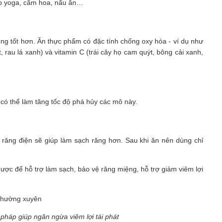
tập yoga, cắm hoa, nấu ăn…
ùng tốt hơn. Ăn thực phẩm có đặc tính chống oxy hóa - ví dụ như
 rau lá xanh) và vitamin C (trái cây họ cam quýt, bông cải xanh,
 có thể làm tăng tốc độ phá hủy các mô này.
 răng điện sẽ giúp làm sạch răng hơn. Sau khi ăn nên dùng chỉ
ợc để hỗ trợ làm sạch, bảo vệ răng miệng, hỗ trợ giảm viêm lợi
 pháp giúp ngăn ngừa viêm lợi tái phát