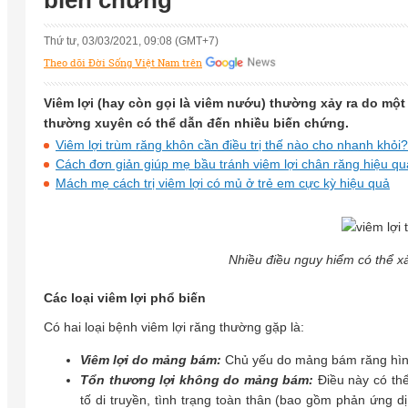
biến chứng
Thứ tư, 03/03/2021, 09:08 (GMT+7)
Theo dõi Đời Sống Việt Nam trên
Viêm lợi (hay còn gọi là viêm nướu) thường xảy ra do một 
thường xuyên có thể dẫn đến nhiều biến chứng.
Viêm lợi trùm răng khôn cần điều trị thế nào cho nhanh khỏi?
Cách đơn giản giúp mẹ bầu tránh viêm lợi chân răng hiệu qu
Mách mẹ cách trị viêm lợi có mủ ở trẻ em cực kỳ hiệu quả
Nhiều điều nguy hiểm có thể xả
Các loại viêm lợi phổ biến
Có hai loại bệnh viêm lợi răng thường gặp là:
Viêm lợi do mảng bám:
Chủ yếu do mảng bám răng hình
Tổn thương lợi không do mảng bám:
Điều này có th
tố di truyền, tình trạng toàn thân (bao gồm phản ứng 