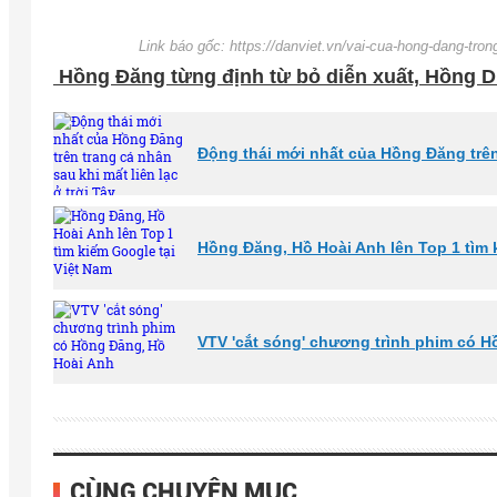
Link báo gốc: https://danviet.vn/vai-cua-hong-dang-tr
Hồng Đăng từng định từ bỏ diễn xuất, Hồng 
Động thái mới nhất của Hồng Đăng trên 
Hồng Đăng, Hồ Hoài Anh lên Top 1 tìm 
VTV 'cắt sóng' chương trình phim có 
CÙNG CHUYÊN MỤC