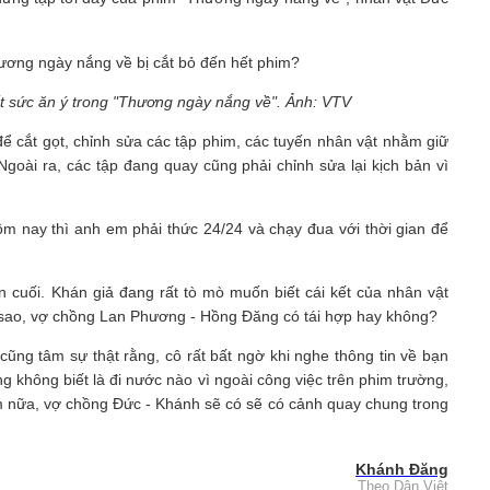
 sức ăn ý trong "Thương ngày nắng về". Ảnh: VTV
 để cắt gọt, chỉnh sửa các tập phim, các tuyến nhân vật nhằm giữ
goài ra, các tập đang quay cũng phải chỉnh sửa lại kịch bản vì
ôm nay thì anh em phải thức 24/24 và chạy đua với thời gian để
 cuối. Khán giả đang rất tò mò muốn biết cái kết của nhân vật
 sao, vợ chồng Lan Phương - Hồng Đăng có tái hợp hay không?
cũng tâm sự thật rằng, cô rất bất ngờ khi nghe thông tin về bạn
 không biết là đi nước nào vì ngoài công việc trên phim trường,
hôm nữa, vợ chồng Đức - Khánh sẽ có sẽ có cảnh quay chung trong
Khánh Đăng
Theo Dân Việt