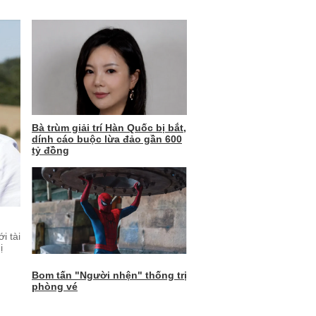
Bà trùm giải trí Hàn Quốc bị bắt,
dính cáo buộc lừa đảo gần 600
tỷ đồng
i tài
ị
Bom tấn "Người nhện" thống trị
phòng vé