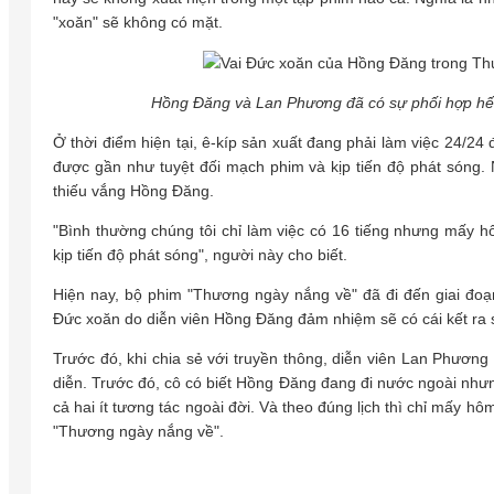
"xoăn" sẽ không có mặt.
Hồng Đăng và Lan Phương đã có sự phối hợp hết
Ở thời điểm hiện tại, ê-kíp sản xuất đang phải làm việc 24/24
được gần như tuyệt đối mạch phim và kịp tiến độ phát sóng. N
thiếu vắng Hồng Đăng.
"Bình thường chúng tôi chỉ làm việc có 16 tiếng nhưng mấy h
kịp tiến độ phát sóng", người này cho biết.
Hiện nay, bộ phim "Thương ngày nắng về" đã đi đến giai đoạn
Đức xoăn do diễn viên Hồng Đăng đảm nhiệm sẽ có cái kết ra
Trước đó, khi chia sẻ với truyền thông, diễn viên Lan Phương 
diễn. Trước đó, cô có biết Hồng Đăng đang đi nước ngoài nhưng
cả hai ít tương tác ngoài đời. Và theo đúng lịch thì chỉ mấy 
"Thương ngày nắng về".