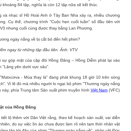
 khoảng 84 tập, nghĩa là còn 12 tập nữa sẽ kết thúc.
ng và nhạc sĩ Hồ Hoài Anh ở Tây Ban Nha xảy ra, nhiều chương
óng. Cụ thể, chương trình "Cuộc hẹn cuối tuần" số đầu tiên với
 VTV3 nhưng cuối cùng được thay bằng Lan Phương.
iểm ngay từ những tập đầu tiên. Ảnh: VTV
 sự góp mặt của cặp đôi Hồng Đăng – Hồng Diễm phát lại vào
m "Lặng yên dưới vực sâu".
Matxcơva - Mùa thay lá" đang phát khung 18 giờ 10 trên sóng
ch". Vì lẽ đó mà nhiều người lo ngại bộ phim "Thương ngày nắng
ểm này, phía Trung tâm Sản xuất phim truyền hình
Việt Nam
(VFC)
vật của Hồng Đăng
iết lộ thêm với Dân Việt rằng, theo kế hoạch sản xuất, vai diễn
nhiên, do sự việc ồn ào chưa được làm rõ nên tạm thời nhân vật
những tập tới đây của phim "Thương ngày nắng về", nhân vật Đức