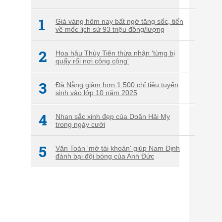
1
Giá vàng hôm nay bất ngờ tăng sốc, tiến
về mốc lịch sử 93 triệu đồng/lượng
2
Hoa hậu Thùy Tiên thừa nhận 'từng bị
quấy rối nơi công cộng'
3
Đà Nẵng giảm hơn 1.500 chỉ tiêu tuyển
sinh vào lớp 10 năm 2025
4
Nhan sắc xinh đẹp của Doãn Hải My
trong ngày cưới
5
Văn Toàn 'mở tài khoản' giúp Nam Định
đánh bại đội bóng của Anh Đức