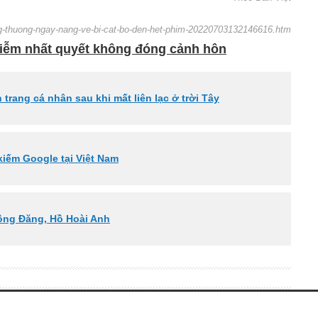
ong-thuong-ngay-nang-ve-bi-cat-bo-den-het-phim-20220703132146616.htm
Diễm nhất quyết không đóng cảnh hôn
trang cá nhân sau khi mất liên lạc ở trời Tây
kiếm Google tại Việt Nam
Hồng Đăng, Hồ Hoài Anh