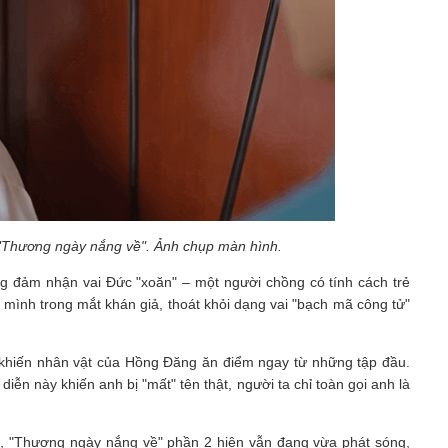
 "Thương ngày nắng về". Ảnh chụp màn hình.
 đảm nhận vai Đức "xoăn" – một người chồng có tính cách trẻ
 mình trong mắt khán giả, thoát khỏi dạng vai "bạch mã công tử"
đã khiến nhân vật của Hồng Đăng ăn điểm ngay từ những tập đầu.
iễn này khiến anh bị "mất" tên thật, người ta chỉ toàn gọi anh là
iệt, "Thương ngày nắng về" phần 2 hiện vẫn đang vừa phát sóng,