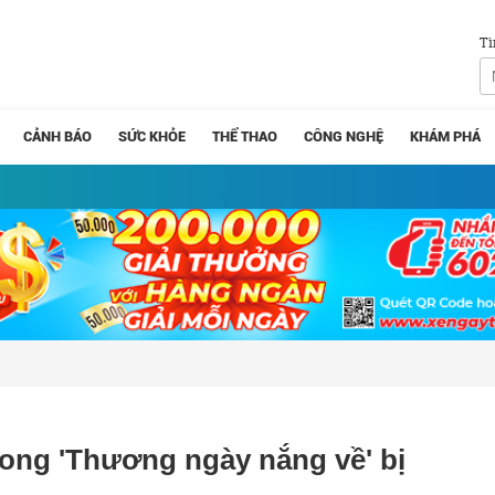
Tì
CẢNH BÁO
SỨC KHỎE
THỂ THAO
CÔNG NGHỆ
KHÁM PHÁ
rong 'Thương ngày nắng về' bị