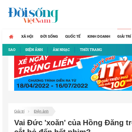
XÃ HỘI
ĐỜI SỐNG
QUỐC TẾ
KINH DOANH
GIẢI TRÍ
SAO
ĐIỆN ẢNH
ÂM NHẠC
THỜI TRANG
Giải trí
Điện ảnh
Vai Đức 'xoăn' của Hồng Đăng t