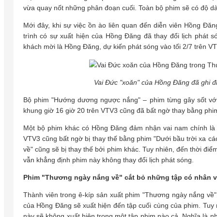
vừa quay nốt những phân đoạn cuối. Toàn bộ phim sẽ có độ dài
Mới đây, khi sự việc ồn ào liên quan đến diễn viên Hồng Đă
trình có sự xuất hiện của Hồng Đăng đã thay đổi lịch phát s
khách mời là Hồng Đăng, dự kiến phát sóng vào tối 2/7 trên
Vai Đức "xoăn" của Hồng Đăng đã ghi đ
Bộ phim "Hướng dương ngược nắng" – phim từng gây sốt với
khung giờ 16 giờ 20 trên VTV3 cũng đã bất ngờ thay bằng phi
Một bộ phim khác có Hồng Đăng đảm nhận vai nam chính là "
VTV3 cũng bất ngờ bị thay thế bằng phim "Dưới bầu trời xa cá
về" cũng sẽ bị thay thế bởi phim khác. Tuy nhiên, đến thời đi
vẫn khẳng định phim này không thay đổi lịch phát sóng.
Phim "Thương ngày nắng về" cắt bỏ những tập có nhân 
Thành viên trong ê-kíp sản xuất phim "Thương ngày nắng về" t
của Hồng Đăng sẽ xuất hiện đến tập cuối cùng của phim. Tuy 
này sẽ không xuất hiện trong một tập phim nào cả. Nghĩa là 