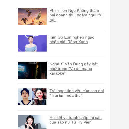
Phim Tôn Ngộ Không thảm
bại doanh thu, ngậm ngùi rời
rạp
Kim Go Eun nghẹn ngào
nhận giải Rồng Xanh
Nghệ sĩ Vân Dung gây bất
ngờ trong "Vụ án mạng
karaoke"
Trái ngọt tình yêu của sao nhí
"Trái tim mùa thu"
Hồi kết vụ tranh chấp tài sản
của sao nữ Từ Hy Viên