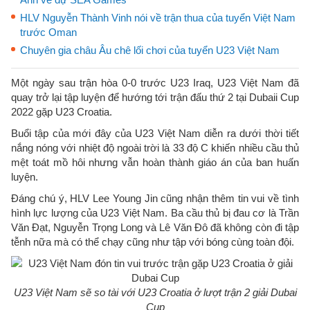
HLV Nguyễn Thành Vinh nói về trận thua của tuyển Việt Nam
trước Oman
Chuyên gia châu Âu chê lối chơi của tuyển U23 Việt Nam
Một ngày sau trận hòa 0-0 trước U23 Iraq, U23 Việt Nam đã
quay trở lại tập luyện để hướng tới trận đấu thứ 2 tại Dubaii Cup
2022 gặp U23 Croatia.
Buổi tập của mới đây của U23 Việt Nam diễn ra dưới thời tiết
nắng nóng với nhiệt độ ngoài trời là 33 độ C khiến nhiều cầu thủ
mệt toát mồ hôi nhưng vẫn hoàn thành giáo án của ban huấn
luyện.
Đáng chú ý, HLV Lee Young Jin cũng nhận thêm tin vui về tình
hình lực lượng của U23 Việt Nam. Ba cầu thủ bị đau cơ là Trần
Văn Đạt, Nguyễn Trọng Long và Lê Văn Đô đã không còn đi tập
tễnh nữa mà có thể chạy cũng như tập với bóng cùng toàn đội.
U23 Việt Nam sẽ so tài với U23 Croatia ở lượt trận 2 giải Dubai
Cup