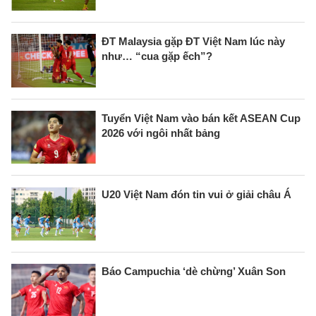
ĐT Malaysia gặp ĐT Việt Nam lúc này
như… “cua gặp ếch”?
Tuyển Việt Nam vào bán kết ASEAN Cup
2026 với ngôi nhất bảng
U20 Việt Nam đón tin vui ở giải châu Á
Báo Campuchia ‘dè chừng’ Xuân Son