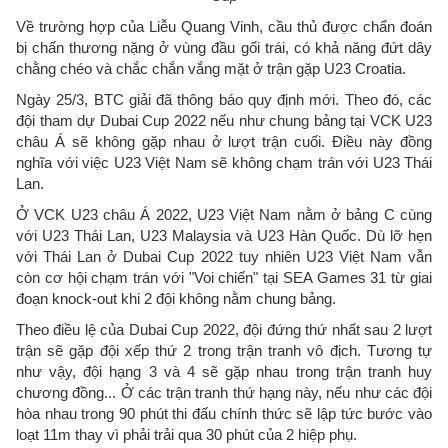
Về trường hợp của Liễu Quang Vinh, cầu thủ được chẩn đoán
bị chấn thương nặng ở vùng đầu gối trái, có khả năng đứt dây
chằng chéo và chắc chắn vắng mặt ở trận gặp U23 Croatia.
Ngày 25/3, BTC giải đã thông báo quy định mới. Theo đó, các
đội tham dự Dubai Cup 2022 nếu như chung bảng tại VCK U23
châu Á sẽ không gặp nhau ở lượt trận cuối. Điều này đồng
nghĩa với việc U23 Việt Nam sẽ không chạm trán với U23 Thái
Lan.
Ở VCK U23 châu Á 2022, U23 Việt Nam nằm ở bảng C cùng
với U23 Thái Lan, U23 Malaysia và U23 Hàn Quốc. Dù lỡ hẹn
với Thái Lan ở Dubai Cup 2022 tuy nhiên U23 Việt Nam vẫn
còn cơ hội chạm trán với "Voi chiến" tại SEA Games 31 từ giai
đoạn knock-out khi 2 đội không nằm chung bảng.
Theo điều lệ của Dubai Cup 2022, đội đứng thứ nhất sau 2 lượt
trận sẽ gặp đội xếp thứ 2 trong trận tranh vô địch. Tương tự
như vậy, đội hạng 3 và 4 sẽ gặp nhau trong trận tranh huy
chương đồng... Ở các trận tranh thứ hạng này, nếu như các đội
hòa nhau trong 90 phút thi đấu chính thức sẽ lập tức bước vào
loạt 11m thay vì phải trải qua 30 phút của 2 hiệp phụ.