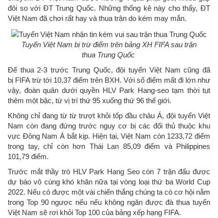
đôi so với ĐT Trung Quốc. Những thống kê này cho thấy, ĐT
Việt Nam đã chơi rất hay và thua trận do kém may mắn.
Tuyển Việt Nam bị trừ điểm trên bảng XH FIFA sau trận
thua Trung Quốc
Để thua 2-3 trước Trung Quốc, đội tuyển Việt Nam cũng đã
bị FIFA trừ tới 10,37 điểm trên BXH. Với số điểm mất đi lớn như
vậy, đoàn quân dưới quyền HLV Park Hang-seo tạm thời tụt
thêm một bậc, từ vị trí thứ 95 xuống thứ 96 thế giới.
Không chỉ đang từ từ trượt khỏi tốp đầu châu Á, đội tuyển Việt
Nam còn đang đứng trước nguy cơ bị các đối thủ thuộc khu
vực Đông Nam Á bắt kịp. Hiện tại, Việt Nam còn 1233,72 điểm
trong tay, chỉ còn hơn Thái Lan 85,09 điểm và Philippines
101,79 điểm.
Trước mắt thầy trò HLV Park Hang Seo còn 7 trận đấu được
dự báo vô cùng khó khăn nữa tại vòng loại thứ ba World Cup
2022. Nếu có được một vài chiến thắng chúng ta có cơ hội nằm
trong Top 90 ngược nếu nếu không ngăn được đà thua tuyển
Việt Nam sẽ rơi khỏi Top 100 của bảng xếp hạng FIFA.