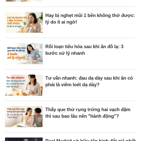
Hay bị nghẹt mũi 1 bên không thở được:
lý do ít ai ngờ!
Rối loạn tiêu hóa sau khi ăn đồ lạ: 3
bước xử lý nhanh
Tư vấn nhanh: đau dạ dày sau khi ăn có
phải là viêm loét dạ dày?
Thấy que thử rụng trứng hai vạch đậm
thì sau bao lâu nên "hành động"?
Real Madrid sở hữu tân binh đắt giá nhất