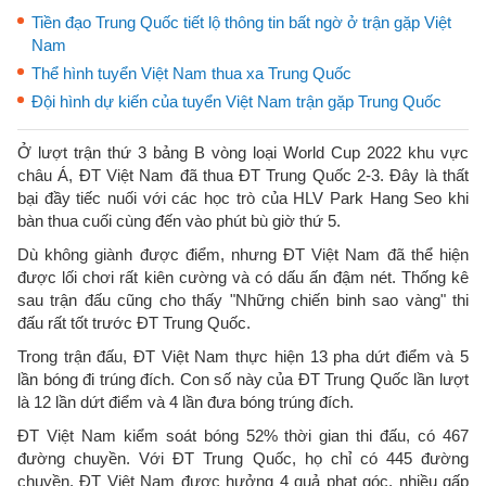
Tiền đạo Trung Quốc tiết lộ thông tin bất ngờ ở trận gặp Việt
Nam
Thể hình tuyển Việt Nam thua xa Trung Quốc
Đội hình dự kiến của tuyển Việt Nam trận gặp Trung Quốc
Ở lượt trận thứ 3 bảng B vòng loại World Cup 2022 khu vực
châu Á, ĐT Việt Nam đã thua ĐT Trung Quốc 2-3. Đây là thất
bại đầy tiếc nuối với các học trò của HLV Park Hang Seo khi
bàn thua cuối cùng đến vào phút bù giờ thứ 5.
Dù không giành được điểm, nhưng ĐT Việt Nam đã thể hiện
được lối chơi rất kiên cường và có dấu ấn đậm nét. Thống kê
sau trận đấu cũng cho thấy "Những chiến binh sao vàng" thi
đấu rất tốt trước ĐT Trung Quốc.
Trong trận đấu, ĐT Việt Nam thực hiện 13 pha dứt điểm và 5
lần bóng đi trúng đích. Con số này của ĐT Trung Quốc lần lượt
là 12 lần dứt điểm và 4 lần đưa bóng trúng đích.
ĐT Việt Nam kiểm soát bóng 52% thời gian thi đấu, có 467
đường chuyền. Với ĐT Trung Quốc, họ chỉ có 445 đường
chuyền. ĐT Việt Nam được hưởng 4 quả phạt góc, nhiều gấp