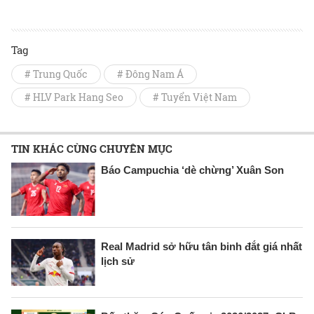
Tag
# Trung Quốc
# Đông Nam Á
# HLV Park Hang Seo
# Tuyển Việt Nam
TIN KHÁC CÙNG CHUYÊN MỤC
Báo Campuchia ‘dè chừng’ Xuân Son
Real Madrid sở hữu tân binh đắt giá nhất
lịch sử