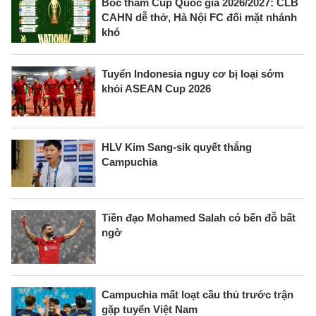
Bốc thăm Cúp Quốc gia 2026/2027: CLB
CAHN dễ thở, Hà Nội FC đối mặt nhánh
khó
Tuyển Indonesia nguy cơ bị loại sớm
khỏi ASEAN Cup 2026
HLV Kim Sang-sik quyết thắng
Campuchia
Tiền đạo Mohamed Salah có bến đỗ bất
ngờ
Campuchia mất loạt cầu thủ trước trận
gặp tuyển Việt Nam