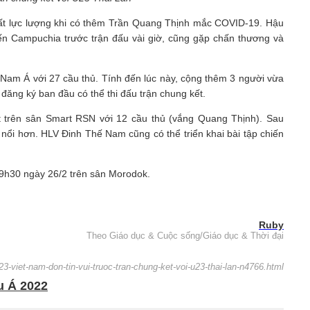
thất lực lượng khi có thêm Trần Quang Thịnh mắc COVID-19. Hậu
ến Campuchia trước trận đấu vài giờ, cũng gặp chấn thương và
am Á với 27 cầu thủ. Tính đến lúc này, cộng thêm 3 người vừa
 đăng ký ban đầu có thể thi đấu trận chung kết.
ết trên sân Smart RSN với 12 cầu thủ (vắng Quang Thịnh). Sau
 nổi hơn. HLV Đinh Thế Nam cũng có thể triển khai bài tập chiến
19h30 ngày 26/2 trên sân Morodok.
Ruby
Theo Giáo dục & Cuộc sống/Giáo dục & Thời đại
3-viet-nam-don-tin-vui-truoc-tran-chung-ket-voi-u23-thai-lan-n4766.html
u Á 2022