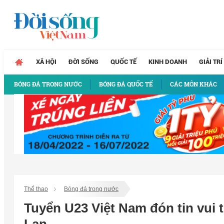
XÃ HỘI
ĐỜI SỐNG
QUỐC TẾ
KINH DOANH
GIẢI TRÍ
BÓNG ĐÁ TRONG NƯỚC
BÓNG ĐÁ QUỐC TẾ
CÁC MÔN KHÁC
Thể thao
Bóng đá trong nước
Tuyển U23 Việt Nam đón tin vui 