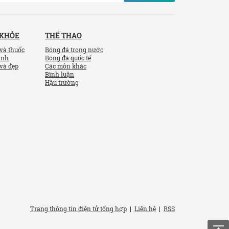
 KHỎE
THỂ THAO
và thuốc
Bóng đá trong nước
ính
Bóng đá quốc tế
và đẹp
Các môn khác
Bình luận
Hậu trường
Trang thông tin điện tử tổng hợp
|
Liên hệ
|
RSS