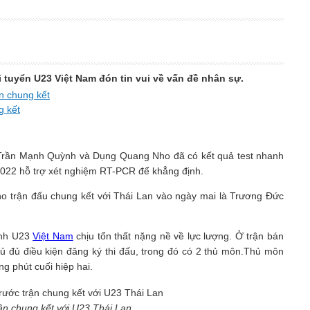
 tuyển U23 Việt Nam đón tin vui về vấn đề nhân sự.
n chung kết
g kết
Trần Mạnh Quỳnh và Dụng Quang Nho đã có kết quả test nhanh
022 hỗ trợ xét nghiệm RT-PCR để khẳng định.
ho trận đấu chung kết với Thái Lan vào ngày mai là Trương Đức
cảnh U23
Việt Nam
chịu tổn thất nặng nề về lực lượng. Ở trận bán
ủ đủ điều kiện đăng ký thi đấu, trong đó có 2 thủ môn.Thủ môn
ng phút cuối hiệp hai.
ận chung kết với U23 Thái Lan