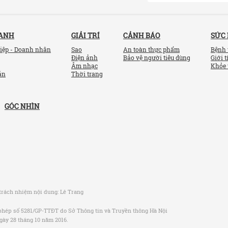
OANH
GIẢI TRÍ
CẢNH BÁO
SỨC
iệp - Doanh nhân
Sao
An toàn thực phẩm
Bệnh 
Điện ảnh
Bảo vệ người tiêu dùng
Giới t
Âm nhạc
Khỏe 
ản
Thời trang
GÓC NHÌN
trách nhiệm nội dung:
Lê Trang
phép số 5281/GP-TTĐT do Sở Thông tin và Truyền thông Hà Nội
gày 28 tháng 10 năm 2016.