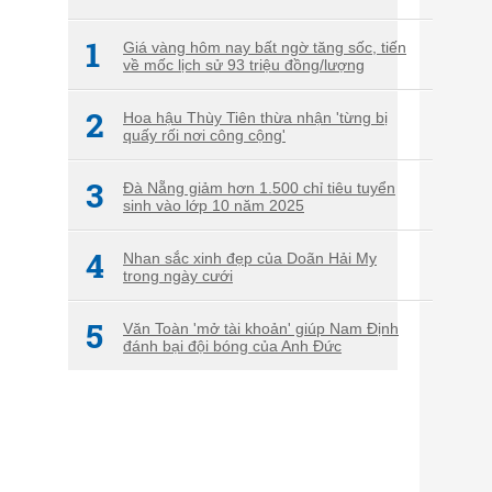
1
Giá vàng hôm nay bất ngờ tăng sốc, tiến
về mốc lịch sử 93 triệu đồng/lượng
2
Hoa hậu Thùy Tiên thừa nhận 'từng bị
quấy rối nơi công cộng'
3
Đà Nẵng giảm hơn 1.500 chỉ tiêu tuyển
sinh vào lớp 10 năm 2025
4
Nhan sắc xinh đẹp của Doãn Hải My
trong ngày cưới
5
Văn Toàn 'mở tài khoản' giúp Nam Định
đánh bại đội bóng của Anh Đức