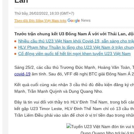
Lan
Thứ bảy, 26/02/2022, 16:33 (GMT+7)
Theo dõi Đời Sống Việt Nam trên
Trước trận chung kết U3 Đông Nam Á với với Thái Lan, đội
Nhiều cầu thủ U23 Việt Nam khỏi Covid-19, sẵn sàng cho trậ
HLV Phạm Như Thuần lo lắng cho U23 Việt Nam ở trận chun
Cổ động viên quốc tế hết lời ngợi khen tuyển U23 Việt Nam
Sáng 25/2, các cầu thủ Trương Đức Mạnh, Hoàng Văn Toản, 
covid-19
âm tính. Sau đó, VFF đề nghị BTC giải Đông Nam Á 2
Kết quả cuối cùng xác nhận 3 cầu thủ đủ điều kiện đăng ký c
Mạnh, Trần Mạnh Quỳnh và Dụng Quang Nho.
Đây là tin vui đối với thầy trò HLV Đinh Thế Nam, trong bối 
kết gặp U23 Timor Leste, HLV Đinh Thế Nam chỉ có 13 cầu th
Trần Liêm Điều phải vào sân để chơi ở vị trí tiền đạo trong nhữ
Dụng Quang Nho trở lại ở tr