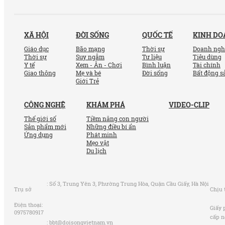
XÃ HỘI
ĐỜI SỐNG
QUỐC TẾ
KINH D
Giáo dục
Bão mạng
Thời sự
Doanh ngh
Thời sự
Suy ngẫm
Tư liệu
Tiêu dùng
Y tế
Xem - Ăn - Chơi
Bình luận
Tài chính
Giao thông
Mẹ và bé
Đời sống
Bất động s
Giới Trẻ
CÔNG NGHỆ
KHÁM PHÁ
VIDEO-CLIP
Thế giới số
Tiềm năng con người
Sản phẩm mới
Những điều bí ẩn
Ứng dụng
Phát minh
Mẹo vặt
Du lịch
:
Số 3, Trung Yên 3, Phường Trung Hòa, Quận Cầu Giấy, Hà Nội
Trụ sở
Chịu 
Điện thoại:
Giấy 
0975780917
cấp n
:
bbt@doisongvietnam.vn