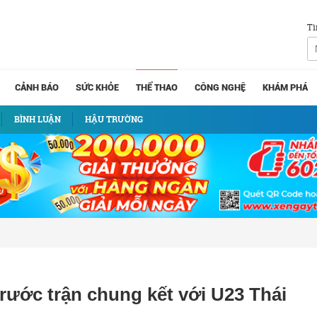
Tì
CẢNH BÁO
SỨC KHỎE
THỂ THAO
CÔNG NGHỆ
KHÁM PHÁ
BÌNH LUẬN
HẬU TRƯỜNG
trước trận chung kết với U23 Thái