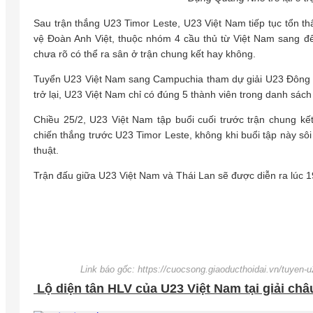
Sau trận thắng U23 Timor Leste, U23 Việt Nam tiếp tục tổn 
vệ Đoàn Anh Việt, thuộc nhóm 4 cầu thủ từ Việt Nam sang đ
chưa rõ có thể ra sân ở trận chung kết hay không.
Tuyển U23 Việt Nam sang Campuchia tham dự giải U23 Đông N
trở lại, U23 Việt Nam chỉ có đúng 5 thành viên trong danh sách
Chiều 25/2, U23 Việt Nam tập buổi cuối trước trận chung k
chiến thắng trước U23 Timor Leste, không khi buổi tập này sôi
thuật.
Trận đấu giữa U23 Việt Nam và Thái Lan sẽ được diễn ra lúc 
Link báo gốc: https://cuocsong.giaoducthoidai.vn/tuyen-u2
Lộ diện tân HLV của U23 Việt Nam tại giải châ