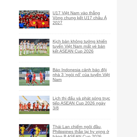
U17 Việt Nam vào thẳng
Vòng chung kết U17 châu Á
2027
Kịch bản không tưởng khiến
tuyển Việt Nam mất vé bán
kết ASEAN Cup 2026
Báo Indonesia cảnh báo đội
nhà 3 'ngòi nổ' của tuyển Việt
Nam
Lịch thi đấu và phát sóng trực
tiếp ASEAN Cup 2026 ngày
3/8
Thái Lan chiếm ngôi đầu,
Philippines thắp lại hy vọng ở
bảng B ASEAN Cup 2026