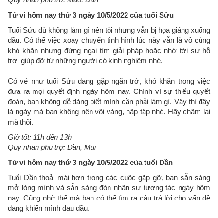
Tử vi hôm nay thứ 3 ngày 10/5/2022 của tuổi Sửu
Tuổi Sửu dù không làm gì nên tội nhưng vẫn bị họa giáng xuống
đầu. Có thể việc xoay chuyển tình hình lúc này vẫn là vô cùng
khó khăn nhưng đừng ngại tìm giải pháp hoặc nhờ tới sự hỗ
trợ, giúp đỡ từ những người có kinh nghiệm nhé.
Có vẻ như tuổi Sửu đang gặp ngăn trở, khó khăn trong việc
đưa ra mọi quyết định ngày hôm nay. Chính vì sự thiếu quyết
đoán, bạn không dễ dàng biết mình cần phải làm gì. Vậy thì đây
là ngày mà bạn không nên vội vàng, hấp tấp nhé. Hãy chậm lại
mà thôi.
Giờ tốt: 11h đến 13h
Quý nhân phù trợ: Dần, Mùi
Tử vi hôm nay thứ 3 ngày 10/5/2022 của tuổi Dần
Tuổi Dần thoải mái hơn trong các cuộc gặp gỡ, bạn sẵn sàng
mở lòng mình và sẵn sàng đón nhận sự tương tác ngày hôm
nay. Cũng nhờ thế mà bạn có thể tìm ra câu trả lời cho vấn đề
đang khiến mình đau đầu.