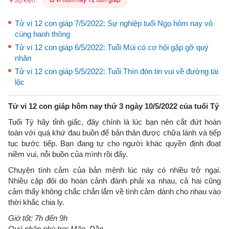
Tử vi 12 con giáp 7/5/2022: Sự nghiệp tuổi Ngọ hôm nay vô
cùng hanh thông
Tử vi 12 con giáp 6/5/2022: Tuổi Mùi có cơ hội gặp gỡ quý
nhân
Tử vi 12 con giáp 5/5/2022: Tuổi Thìn đón tin vui về đường tài
lộc
Tử vi 12 con giáp hôm nay thứ 3 ngày 10/5/2022 của tuổi Tý
Tuổi Tý hãy tỉnh giấc, đây chính là lúc bạn nên cắt đứt hoàn
toàn với quá khứ đau buồn để bản thân được chữa lành và tiếp
tục bước tiếp. Bạn đang tự cho người khác quyền định đoạt
niềm vui, nỗi buồn của mình rồi đấy.
Chuyện tình cảm của bản mệnh lúc này có nhiều trở ngại.
Nhiều cặp đôi do hoàn cảnh đành phải xa nhau, cả hai cũng
cảm thấy không chắc chắn lắm về tình cảm dành cho nhau vào
thời khắc chia ly.
Giờ tốt: 7h đến 9h
Quý nhân phù trợ: Mão, Dần