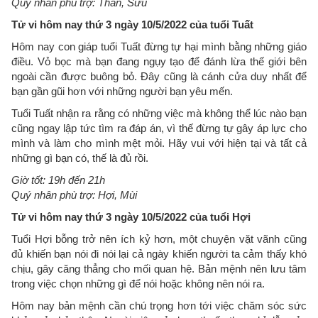
Quý nhân phù trợ: Thân, Sửu
Tử vi hôm nay thứ 3 ngày 10/5/2022 của tuổi Tuất
Hôm nay con giáp tuổi Tuất đừng tự hại mình bằng những giáo
điều. Vỏ bọc mà bạn đang ngụy tạo để đánh lừa thế giới bên
ngoài cần được buông bỏ. Đây cũng là cánh cửa duy nhất để
bạn gần gũi hơn với những người bạn yêu mến.
Tuổi Tuất nhận ra rằng có những việc mà không thể lúc nào bạn
cũng ngay lập tức tìm ra đáp án, vì thế đừng tự gây áp lực cho
mình và làm cho mình mệt mỏi. Hãy vui với hiện tại và tất cả
những gì bạn có, thế là đủ rồi.
Giờ tốt: 19h đến 21h
Quý nhân phù trợ: Hợi, Mùi
Tử vi hôm nay thứ 3 ngày 10/5/2022 của tuổi Hợi
Tuổi Hợi bỗng trở nên ích kỷ hơn, một chuyện vặt vãnh cũng
đủ khiến bạn nói đi nói lại cả ngày khiến người ta cảm thấy khó
chịu, gây căng thẳng cho mối quan hệ. Bản mệnh nên lưu tâm
trong việc chọn những gì để nói hoặc không nên nói ra.
Hôm nay bản mệnh cần chú trọng hơn tới việc chăm sóc sức