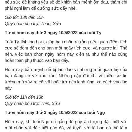
nếu sức đề kháng yếu sẽ dễ khiến bản mệnh ốm đau, thậm chí
phải nghỉ làm để dưỡng sức đấy nhé.
Giờ tốt: 13h đến 15h
Quý nhân phù trợ: Thân, Sửu
Tử vi hôm nay thứ 3 ngày 10/5/2022 của tuổi Tỵ
Tuổi Tỵ tỉnh táo hơn, giúp bạn nhận ra rằng nếu quan điểm tích
cực sẽ đem đến cho bạn một ngày tích cực, và ngược lại. Thế
nên, việc bạn chọn ngày hôm nay diễn ra như thế nào cũng
hoàn toàn phụ thuộc vào bạn đấy.
Hôm nay bản mệnh dễ bị lao đao vì những mối quan hệ của
bạn đang có vẻ xào xáo. Những cặp đôi chỉ vì thiếu sự tin
tưởng mà xảy ra cãi vã hoặc trở nên lạnh lùng, xa cách vào lúc
này.
Giờ tốt: 11h đến 13h
Quý nhân phù trợ: Thìn, Sửu
Tử vi hôm nay thứ 3 ngày 10/5/2022 của tuổi Ngọ
Hôm nay, khi tuổi Ngọ cố gắng để gây ấn tượng đặc biệt với
một nhân vật đặc biệt nào đó, và tuyệt vời là bạn có thể làm