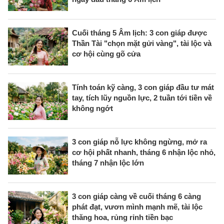
Cuối tháng 5 Âm lịch: 3 con giáp được
Thần Tài "chọn mặt gửi vàng", tài lộc và
cơ hội cùng gõ cửa
Tính toán kỹ càng, 3 con giáp đầu tư mát
tay, tích lũy nguồn lực, 2 tuần tới tiền về
không ngớt
3 con giáp nỗ lực không ngừng, mở ra
cơ hội phất nhanh, tháng 6 nhận lộc nhỏ,
tháng 7 nhận lộc lớn
3 con giáp càng về cuối tháng 6 càng
phát đạt, vươn mình mạnh mẽ, tài lộc
thăng hoa, rủng rỉnh tiền bạc