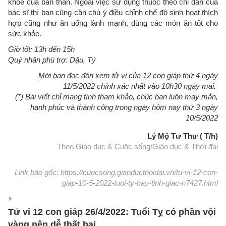
khỏe của bản thân. Ngoài việc sử dụng thuốc theo chỉ dẫn của
bác sĩ thì bạn cũng cần chú ý điều chỉnh chế độ sinh hoạt thích
hợp cũng như ăn uống lành mạnh, dùng các món ăn tốt cho
sức khỏe.
Giờ tốt: 13h đến 15h
Quý nhân phù trợ: Dậu, Tý
Mời bạn đọc đón xem tử vi của 12 con giáp thứ 4 ngày
11/5/2022 chính xác nhất vào 10h30 ngày mai.
(*) Bài viết chỉ mang tính tham khảo, chúc bạn luôn may mắn,
hạnh phúc và thành công trong ngày hôm nay thứ 3 ngày
10/5/2022
Lý Mộ Tư Thư ( T/h)
Theo Giáo dục & Cuộc sống/Giáo dục & Thời đại
Link báo gốc: https://cuocsong.giaoducthoidai.vn/tu-vi-12-con-
giap-10-5-2022-tuoi-ty-hay-tinh-giac-n7427.html
Tử vi 12 con giáp 26/4/2022: Tuổi Tỵ có phần vội
vàng nên dễ thất bại