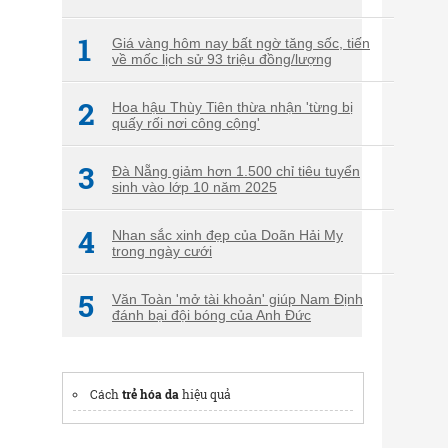
1
Giá vàng hôm nay bất ngờ tăng sốc, tiến
về mốc lịch sử 93 triệu đồng/lượng
2
Hoa hậu Thùy Tiên thừa nhận 'từng bị
quấy rối nơi công cộng'
3
Đà Nẵng giảm hơn 1.500 chỉ tiêu tuyển
sinh vào lớp 10 năm 2025
4
Nhan sắc xinh đẹp của Doãn Hải My
trong ngày cưới
5
Văn Toàn 'mở tài khoản' giúp Nam Định
đánh bại đội bóng của Anh Đức
Cách
trẻ hóa da
hiệu quả