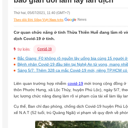
báo gian dối làm lây lan dịch
Thứ hai, 05/07/2021, 11:40 (GMT+7)
Theo dõi Đời Sống Việt Nam trên
Cơ quan chức năng ở tỉnh Thừa Thiên Huế đang làm rõ việ
dịch Covid-19 ở tỉnh.
Covid-19
Sự kiện:
Bắc Giang: F0 không rõ nguồn lây uống bia cùng 15 người 
Bệnh nhân Covid-19 đầu tiên tại Nghệ An tử vong, mang nhi
Sáng 5/7: Thêm 328 ca mắc Covid-19 mới, riêng TP.HCM có
Liên quan trường hợp nhiễm
covid-19
mới trong cộng đồng ở t
thôn Phước Hưng, xã Lộc Thủy, huyện Phú Lộc), ngày 5/7, the
lực lượng chức năng đang làm rõ vi phạm của tài xế làm lây la
Cụ thể, Ban chỉ đạo phòng, chống dịch Covid-19 huyện Phú Lộc
xế N.A.T (52 tuổi, trú Quảng Ngãi) vi phạm về quy định về phò