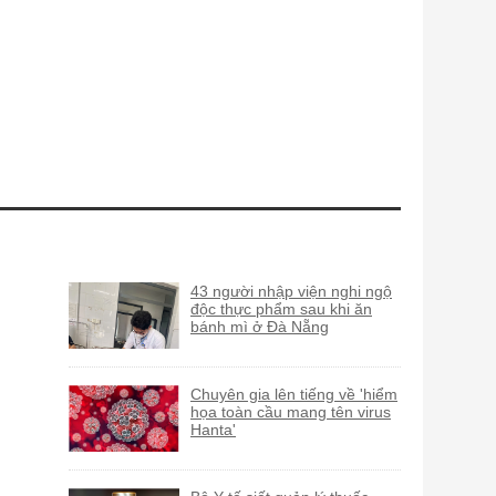
43 người nhập viện nghi ngộ
độc thực phẩm sau khi ăn
bánh mì ở Đà Nẵng
Chuyên gia lên tiếng về 'hiểm
họa toàn cầu mang tên virus
Hanta'