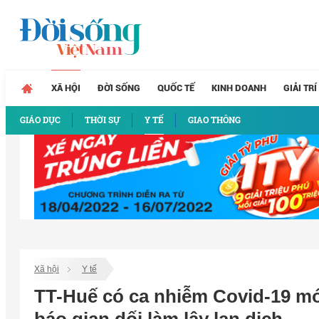
XÃ HỘI
ĐỜI SỐNG
QUỐC TẾ
KINH DOANH
GIẢI TRÍ
GIÁO DỤC
THỜI SỰ
Y TẾ
GIAO THÔNG
Xã hội
Y tế
TT-Huế có ca nhiễm Covid-19 mớ