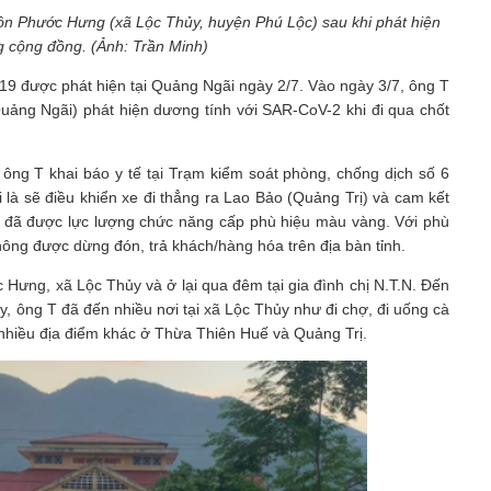
n Phước Hưng (xã Lộc Thủy, huyện Phú Lộc) sau khi phát hiện
g cộng đồng. (Ảnh: Trần Minh)
19 được phát hiện tại Quảng Ngãi ngày 2/7. Vào ngày 3/7, ông T
Quảng Ngãi) phát hiện dương tính với SAR-CoV-2 khi đi qua chốt
ông T khai báo y tế tại Trạm kiểm soát phòng, chống dịch số 6
i là sẽ điều khiển xe đi thẳng ra Lao Bảo (Quảng Trị) và cam kết
n đã được lực lượng chức năng cấp phù hiệu màu vàng. Với phù
hông được dừng đón, trả khách/hàng hóa trên địa bàn tỉnh.
 Hưng, xã Lộc Thủy và ở lại qua đêm tại gia đình chị N.T.N. Đến
ày, ông T đã đến nhiều nơi tại xã Lộc Thủy như đi chợ, đi uống cà
 nhiều địa điểm khác ở Thừa Thiên Huế và Quảng Trị.