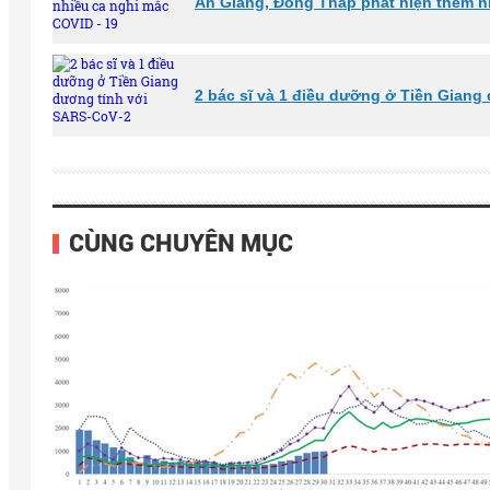
An Giang, Đồng Tháp phát hiện thêm n
2 bác sĩ và 1 điều dưỡng ở Tiền Giang
CÙNG CHUYÊN MỤC