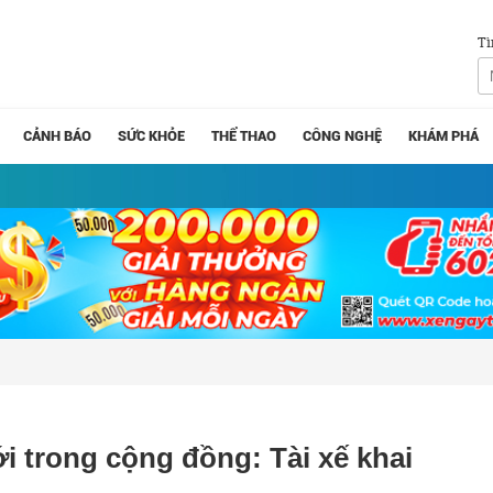
Tì
CẢNH BÁO
SỨC KHỎE
THỂ THAO
CÔNG NGHỆ
KHÁM PHÁ
i trong cộng đồng: Tài xế khai