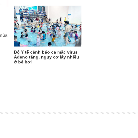
 mùa
Bộ Y tế cảnh báo ca mắc virus
Adeno tăng, nguy cơ lây nhiều
ở bể bơi