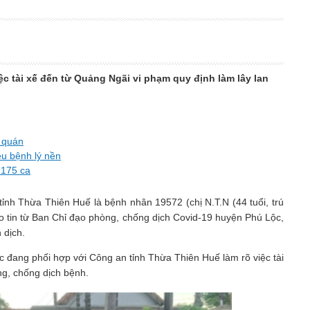
c tài xế đến từ Quảng Ngãi vi phạm quy định làm lây lan
ở quán
ều bệnh lý nền
 175 ca
ỉnh Thừa Thiên Huế là bệnh nhân 19572 (chị N.T.N (44 tuổi, trú
o tin từ Ban Chỉ đạo phòng, chống dịch Covid-19 huyện Phú Lộc,
n dịch.
 đang phối hợp với Công an tỉnh Thừa Thiên Huế làm rõ việc tài
ng, chống dịch bệnh.