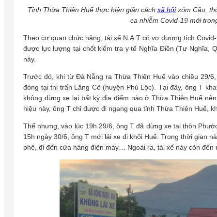
Tỉnh Thừa Thiên Huế thực hiện giãn cách
xã hội
xóm Cầu, thô
ca nhiễm Covid-19 mới tron
Theo cơ quan chức năng, tài xế N.A.T có vợ dương tích Covid-
được lực lượng tại chốt kiểm tra y tế Nghĩa Điền (Tư Nghĩa, 
này.
Trước đó, khi từ Đà Nẵng ra Thừa Thiên Huế vào chiều 29/6, 
đóng tại thị trấn Lăng Cô (huyện Phú Lộc). Tại đây, ông T kha
không dừng xe lại bất kỳ địa điểm nào ở Thừa Thiên Huế nê
hiệu này, ông T chỉ được đi ngang qua tỉnh Thừa Thiên Huế, k
Thế nhưng, vào lúc 19h 29/6, ông T đã dừng xe tại thôn Phước
15h ngày 30/6, ông T mới lái xe đi khỏi Huế. Trong thời gian n
phê, đi đến cửa hàng điện máy… Ngoài ra, tài xế này còn đến