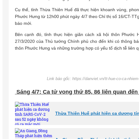
Cụ thể, tỉnh Thừa Thiên Huế đã thực hiện khoanh vùng, phon
Phước Hưng từ 12h00 phút ngày 4/7 theo Chỉ thị số 16/CT-TT
báo mới.
Bên cạnh đó, tỉnh thực hiện giãn cách xã hội thôn Phước 
27/3/2020 của Thủ tướng Chính phủ cho đến khi có thông báo
thôn Phước Hưng và những trường hợp có yếu tố dịch tễ liên 
Link báo gốc: https://danviet.vn/tt-hue-co-ca-nhiem
Sáng 4/7: Ca tử vong thứ 85, 86 liên quan đến
Thừa Thiên Huế phát hiện ca dương tí