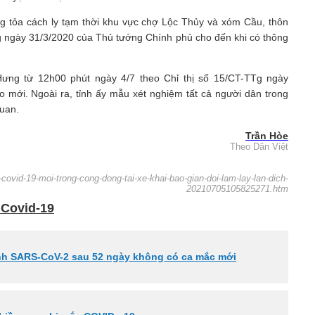
g tỏa cách ly tạm thời khu vực chợ Lộc Thủy và xóm Cầu, thôn
g ngày 31/3/2020 của Thủ tướng Chính phủ cho đến khi có thông
Hưng từ 12h00 phút ngày 4/7 theo Chỉ thị số 15/CT-TTg ngày
 mới. Ngoài ra, tỉnh ấy mẫu xét nghiệm tất cả người dân trong
quan.
Trần Hòe
Theo Dân Việt
-covid-19-moi-trong-cong-dong-tai-xe-khai-bao-gian-doi-lam-lay-lan-dich-
20210705105825271.htm
 Covid-19
nh SARS-CoV-2 sau 52 ngày không có ca mắc mới