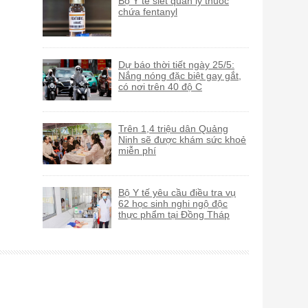
Bộ Y tế siết quản lý thuốc
chứa fentanyl
Dự báo thời tiết ngày 25/5:
Nắng nóng đặc biệt gay gắt,
có nơi trên 40 độ C
Trên 1,4 triệu dân Quảng
Ninh sẽ được khám sức khoẻ
miễn phí
Bộ Y tế yêu cầu điều tra vụ
62 học sinh nghi ngộ độc
thực phẩm tại Đồng Tháp