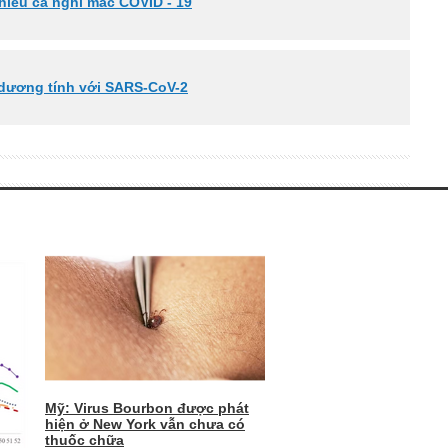
hiều ca nghi mắc COVID - 19
 dương tính với SARS-CoV-2
Mỹ: Virus Bourbon được phát
hiện ở New York vẫn chưa có
thuốc chữa