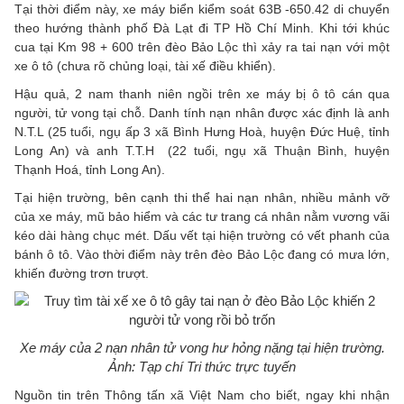
Tại thời điểm này, xe máy biển kiểm soát 63B -650.42 di chuyển
theo hướng thành phố Đà Lạt đi TP Hồ Chí Minh. Khi tới khúc
cua tại Km 98 + 600 trên đèo Bảo Lộc thì xảy ra tai nạn với một
xe ô tô (chưa rõ chủng loại, tài xế điều khiển).
Hậu quả, 2 nam thanh niên ngồi trên xe máy bị ô tô cán qua
người, tử vong tại chỗ. Danh tính nạn nhân được xác định là anh
N.T.L (25 tuổi, ngụ ấp 3 xã Bình Hưng Hoà, huyện Đức Huệ, tỉnh
Long An) và anh T.T.H (22 tuổi, ngụ xã Thuận Bình, huyện
Thạnh Hoá, tỉnh Long An).
Tại hiện trường, bên cạnh thi thể hai nạn nhân, nhiều mảnh vỡ
của xe máy, mũ bảo hiểm và các tư trang cá nhân nằm vương vãi
kéo dài hàng chục mét. Dấu vết tại hiện trường có vết phanh của
bánh ô tô. Vào thời điểm này trên đèo Bảo Lộc đang có mưa lớn,
khiến đường trơn trượt.
Xe máy của 2 nạn nhân tử vong hư hỏng nặng tại hiện trường.
Ảnh: Tạp chí Tri thức trực tuyến
Nguồn tin trên Thông tấn xã Việt Nam cho biết, ngay khi nhận