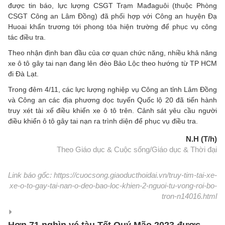
được tin báo, lực lượng CSGT Trạm Mađaguôi (thuộc Phòng
CSGT Công an Lâm Đồng) đã phối hợp với Công an huyện Đạ
Huoai khẩn trương tới phong tỏa hiện trường để phục vụ công
tác điều tra.
Theo nhận định ban đầu của cơ quan chức năng, nhiều khả năng
xe ô tô gây tai nạn đang lên đèo Bảo Lộc theo hướng từ TP HCM
đi Đà Lạt.
Trong đêm 4/11, các lực lượng nghiệp vụ Công an tỉnh Lâm Đồng
và Công an các địa phương dọc tuyến Quốc lộ 20 đã tiến hành
truy xét tài xế điều khiển xe ô tô trên. Cảnh sát yêu cầu người
điều khiển ô tô gây tai nạn ra trình diện để phục vụ điều tra.
N.H (T/h)
Theo Giáo dục & Cuộc sống/Giáo dục & Thời đại
Link báo gốc: https://cuocsong.giaoducthoidai.vn/truy-tim-tai-xe-
xe-o-to-gay-tai-nan-o-deo-bao-loc-khien-2-nguoi-tu-vong-roi-bo-
tron-n14016.html