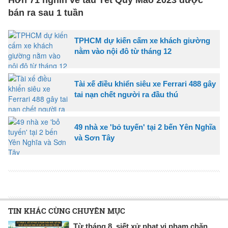
Hơn 71 nghìn vé tàu Tết Quý Mão 2023 được
bán ra sau 1 tuần
TPHCM dự kiến cấm xe khách giường
nằm vào nội đô từ tháng 12
Tài xế điều khiển siêu xe Ferrari 488 gây
tai nạn chết người ra đầu thú
49 nhà xe 'bỏ tuyến' tại 2 bến Yên Nghĩa
và Sơn Tây
TIN KHÁC CÙNG CHUYÊN MỤC
Từ tháng 8, siết xử phạt vi phạm chăn