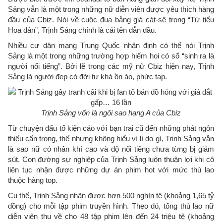
Sảng vẫn là một trong những nữ diễn viên được yêu thích hàng
đầu của Cbiz. Nói về cuộc đua bảng giá cát-sê trong “Tứ tiểu
Hoa đán”, Trịnh Sảng chính là cái tên dẫn đầu.
Nhiều cư dân mạng Trung Quốc nhận định có thể nói Trịnh
Sảng là một trong những trường hợp hiếm hoi có số “sinh ra là
người nổi tiếng”. Bởi lẽ trong các mỹ nữ Cbiz hiện nay, Trịnh
Sảng là người đẹp có đời tư khá ồn ào, phức tạp.
Trịnh Sảng vốn là ngôi sao hạng A của Cbiz
Từ chuyện đấu tố kiện cáo với bạn trai cũ đến những phát ngôn
thiếu cẩn trọng, thế nhưng không hiểu vì lí do gì, Trịnh Sảng vẫn
là sao nữ có nhân khí cao và độ nổi tiếng chưa từng bị giảm
sút. Con đường sự nghiệp của Trịnh Sảng luôn thuận lợi khi cô
liên tục nhận được những dự án phim hot với mức thù lao
thuộc hàng top.
Cụ thể, Trịnh Sảng nhận được hơn 500 nghìn tệ (khoảng 1,65 tỷ
đồng) cho mỗi tập phim truyền hình. Theo đó, tổng thù lao nữ
diễn viên thu về cho 48 tập phim lên đến 24 triệu tệ (khoảng