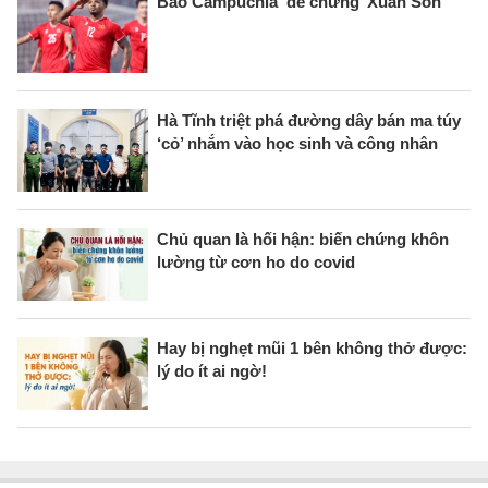
Báo Campuchia ‘dè chừng’ Xuân Son
Hà Tĩnh triệt phá đường dây bán ma túy
‘cỏ’ nhắm vào học sinh và công nhân
Chủ quan là hối hận: biến chứng khôn
lường từ cơn ho do covid
Hay bị nghẹt mũi 1 bên không thở được:
lý do ít ai ngờ!