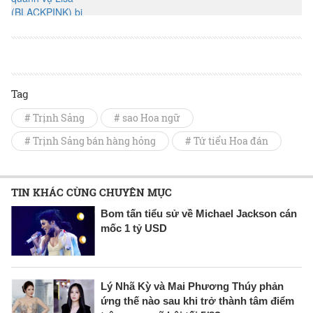
Tag
# Trịnh Sảng
# sao Hoa ngữ
# Trịnh Sảng bán hàng hỏng
# Tứ tiểu Hoa đán
TIN KHÁC CÙNG CHUYÊN MỤC
Bom tấn tiểu sử về Michael Jackson cán
mốc 1 tỷ USD
Lý Nhã Kỳ và Mai Phương Thúy phản
ứng thế nào sau khi trở thành tâm điểm