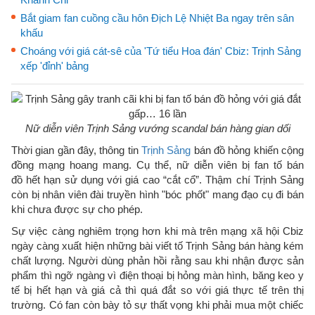
Bắt giam fan cuồng cầu hôn Địch Lệ Nhiệt Ba ngay trên sân
khấu
Choáng với giá cát-sê của 'Tứ tiểu Hoa đán' Cbiz: Trịnh Sảng
xếp 'đỉnh' bảng
Nữ diễn viên Trịnh Sảng vướng scandal bán hàng gian dối
Thời gian gần đây, thông tin
Trịnh Sảng
bán đồ hỏng khiến cộng
đồng mạng hoang mang. Cụ thể, nữ diễn viên bị fan tố bán
đồ hết hạn sử dụng với giá cao “cắt cổ”. Thậm chí Trịnh Sảng
còn bị nhân viên đài truyền hình "bóc phốt" mang đạo cụ đi bán
khi chưa được sự cho phép.
Sự việc càng nghiêm trọng hơn khi mà trên mạng xã hội Cbiz
ngày càng xuất hiện những bài viết tố Trịnh Sảng bán hàng kém
chất lượng. Người dùng phản hồi rằng sau khi nhận được sản
phẩm thì ngỡ ngàng vì điện thoại bị hỏng màn hình, băng keo y
tế bị hết hạn và giá cả thì quá đắt so với giá thực tế trên thị
trường. Có fan còn bày tỏ sự thất vọng khi phải mua một chiếc