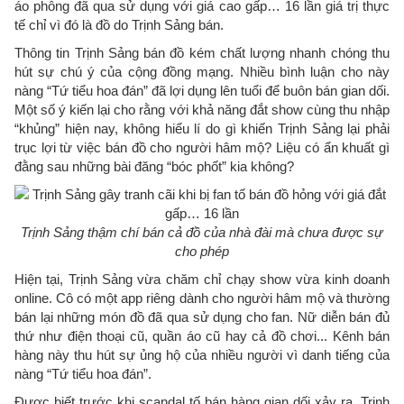
áo phông đã qua sử dụng với giá cao gấp… 16 lần giá trị thực
tế chỉ vì đó là đồ do Trịnh Sảng bán.
Thông tin Trịnh Sảng bán đồ kém chất lượng nhanh chóng thu
hút sự chú ý của cộng đồng mạng. Nhiều bình luận cho này
nàng “Tứ tiểu hoa đán” đã lợi dụng lên tuổi để buôn bán gian dối.
Một số ý kiến lại cho rằng với khả năng đắt show cùng thu nhập
“khủng” hiện nay, không hiểu lí do gì khiến Trịnh Sảng lại phải
trục lợi từ việc bán đồ cho người hâm mộ? Liệu có ẩn khuất gì
đằng sau những bài đăng “bóc phốt” kia không?
Trịnh Sảng thậm chí bán cả đồ của nhà đài mà chưa được sự
cho phép
Hiện tại, Trịnh Sảng vừa chăm chỉ chạy show vừa kinh doanh
online. Cô có một app riêng dành cho người hâm mộ và thường
bán lại những món đồ đã qua sử dụng cho fan. Nữ diễn bán đủ
thứ như điện thoại cũ, quần áo cũ hay cả đồ chơi... Kênh bán
hàng này thu hút sự ủng hộ của nhiều người vì danh tiếng của
nàng “Tứ tiểu hoa đán”.
Được biết trước khi scandal tố bán hàng gian dối xảy ra, Trịnh