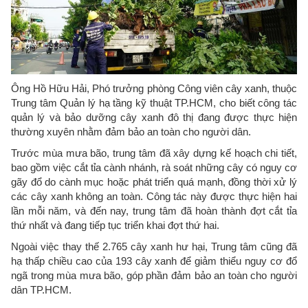
Ông Hồ Hữu Hải, Phó trưởng phòng Công viên cây xanh, thuộc
Trung tâm Quản lý hạ tầng kỹ thuật TP.HCM, cho biết công tác
quản lý và bảo dưỡng cây xanh đô thị đang được thực hiện
thường xuyên nhằm đảm bảo an toàn cho người dân.
Trước mùa mưa bão, trung tâm đã xây dựng kế hoạch chi tiết,
bao gồm việc cắt tỉa cành nhánh, rà soát những cây có nguy cơ
gãy đổ do cành mục hoặc phát triển quá mạnh, đồng thời xử lý
các cây xanh không an toàn. Công tác này được thực hiện hai
lần mỗi năm, và đến nay, trung tâm đã hoàn thành đợt cắt tỉa
thứ nhất và đang tiếp tục triển khai đợt thứ hai.
Ngoài việc thay thế 2.765 cây xanh hư hại, Trung tâm cũng đã
hạ thấp chiều cao của 193 cây xanh để giảm thiểu nguy cơ đổ
ngã trong mùa mưa bão, góp phần đảm bảo an toàn cho người
dân TP.HCM.