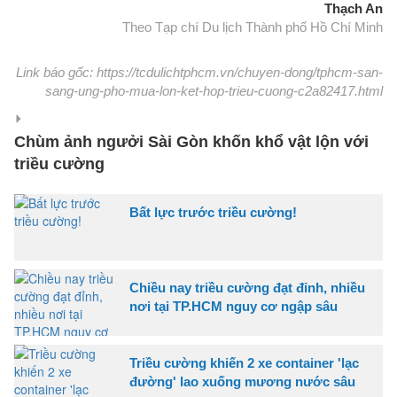
Thạch An
Theo Tạp chí Du lịch Thành phố Hồ Chí Minh
Link báo gốc: https://tcdulichtphcm.vn/chuyen-dong/tphcm-san-
sang-ung-pho-mua-lon-ket-hop-trieu-cuong-c2a82417.html
Chùm ảnh ngưởi Sài Gòn khốn khổ vật lộn với
triều cường
Bất lực trước triều cường!
Chiều nay triều cường đạt đỉnh, nhiều
nơi tại TP.HCM nguy cơ ngập sâu
Triều cường khiến 2 xe container 'lạc
đường' lao xuống mương nước sâu