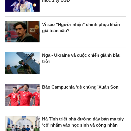
mốc 1 tỷ USD
Vì sao "Người nhện" chinh phục khán
giả toàn cầu?
Nga - Ukraine và cuộc chiến giành bầu
trời
Báo Campuchia ‘dè chừng’ Xuân Son
Hà Tĩnh triệt phá đường dây bán ma túy
‘cỏ’ nhắm vào học sinh và công nhân