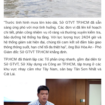
"Trước tình hình mưa lớn kéo dài, Sở GTVT TP.HCM đã sẵn
sàng ứng phó với mọi tình huống. Các đơn vị đã lên kế hoạch
chi tiết, phân công nhiệm vụ rõ ràng và thường xuyên kiểm tra,
bảo dưỡng hệ thống hạ tầng. Với lực lượng trực 24/24 giờ và
hệ thống giám sát hiện đại, chúng tôi cam kết sẽ đảm bảo giao
thông thông suốt, hạn chế tối đa thiệt hại", ông Bùi Hòa An - Phó
Giám đốc Sở GTVT TP.HCM khẳng định.
TP.HCM đã thành lập các Tổ phản ứng nhanh, gồm đại diện từ
Sở GTVT, Sở Xây dựng và Công an TP.HCM, tập trung ở các
khu vực nhạy cảm như Tây Nam, sân bay Tân Sơn Nhất và
Cát Lái.