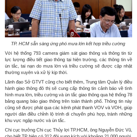
TP. HCM sẵn sàng ứng phó mưa lớn kết hợp triều cường
Với hệ thống 793 camera giám sát giao thông và thông tin từ
lực lượng điều tiết giao thông tại hiện trường, các thông tin về
ùn tắc, tai nạn do mưa lớn và triều cường sẽ được cập nhật
thường xuyên và xử lý kịp thời.
Lãnh đạo Sở GTVT cũng cho biết thêm, Trung tâm Quản lý điều
hành giao thông đô thị sẽ cung cấp thông tin cảnh báo về tình
hình mưa lớn, triều cường và ùn tắc giao thông qua hệ thống 78
bảng quang báo giao thông trên toàn thành phố. Thông tin này
cũng sẽ được phát qua các kênh phát thanh VOV và VOH, giúp
người dân điều chỉnh lộ trình di chuyển phù hợp, tránh những
khu vực ngập nước và ùn tắc.
Chi cục trưởng Chi cục Thủy lợi TP.HCM, ông Nguyễn Đức Vũ,
cho biết TP hiện có 312 đội xung kích với khoảng 21.000 người.