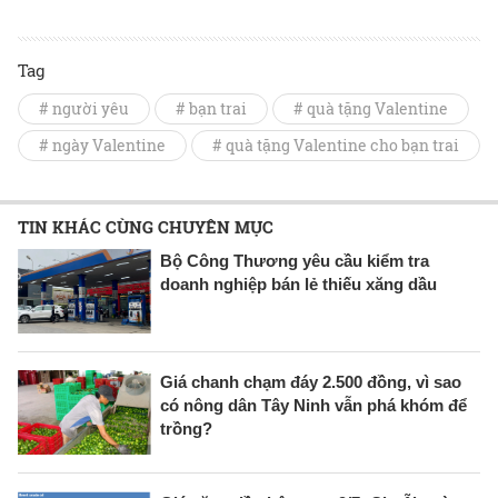
Tag
# người yêu
# bạn trai
# quà tặng Valentine
# ngày Valentine
# quà tặng Valentine cho bạn trai
TIN KHÁC CÙNG CHUYÊN MỤC
Bộ Công Thương yêu cầu kiểm tra
doanh nghiệp bán lẻ thiếu xăng dầu
Giá chanh chạm đáy 2.500 đồng, vì sao
có nông dân Tây Ninh vẫn phá khóm để
trồng?