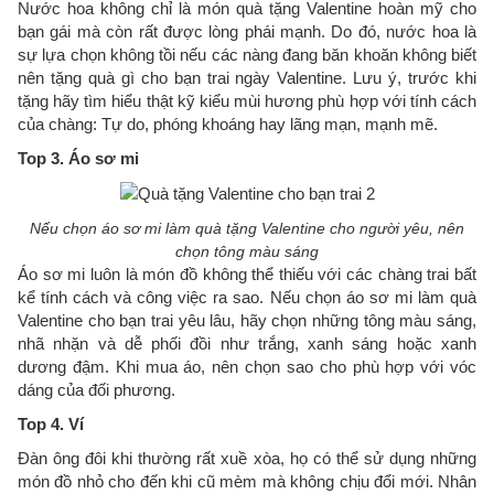
Nước hoa không chỉ là món quà tặng Valentine hoàn mỹ cho
bạn gái mà còn rất được lòng phái mạnh. Do đó, nước hoa là
sự lựa chọn không tồi nếu các nàng đang băn khoăn không biết
nên tặng quà gì cho bạn trai ngày Valentine. Lưu ý, trước khi
tặng hãy tìm hiểu thật kỹ kiểu mùi hương phù hợp với tính cách
của chàng: Tự do, phóng khoáng hay lãng mạn, mạnh mẽ.
Top 3. Áo sơ mi
Nếu chọn áo sơ mi làm quà tặng Valentine cho người yêu, nên
chọn tông màu sáng
Áo sơ mi luôn là món đồ không thể thiếu với các chàng trai bất
kể tính cách và công việc ra sao. Nếu chọn áo sơ mi làm quà
Valentine cho bạn trai yêu lâu, hãy chọn những tông màu sáng,
nhã nhặn và dễ phối đồi như trắng, xanh sáng hoặc xanh
dương đậm. Khi mua áo, nên chọn sao cho phù hợp với vóc
dáng của đối phương.
Top 4. Ví
Đàn ông đôi khi thường rất xuề xòa, họ có thể sử dụng những
món đồ nhỏ cho đến khi cũ mèm mà không chịu đổi mới. Nhân