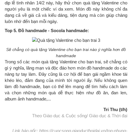
dịp lễ tình nhân 14/2 này, hãy thử chọn quà tặng Valentine cho
người yêu là một chiếc ví da xem. Món đồ này không chỉ đa
dạng cả về giá cả và kiểu dáng, tiện dụng mà còn giúp chàng
luôn nhớ đến bạn mỗi ngày.
Top 5. Đồ handmade - Socola handmade:
Sẽ chẳng có quà tặng Valentine cho bạn trai nào ý nghĩa hơn đồ
handmade
Trong số các món quà tặng Valentine cho bạn trai, sẽ chẳng có
gì ý nghĩa, lãng mạn và độc đáo hơn món đồ handmade do các
nàng tự tay làm. Đây cũng là cơ hội để bạn gái ngầm khoe tài
khéo léo, đảm đang của mình tới người ấy. Nếu không quen
làm đồ handmade, bạn có thể lên mạng để tìm hiểu cách làm
và chọn những món quà dễ thực hiện như đồ ăn, đan len,
album ảnh handmade,...
Tri Thu (t/h)
Theo Giáo dục & Cuộc sống/ Giáo dục & Thời đại
Link báo gốc: https://cuocsong.giaoducthoidai.vn/top-nhung-