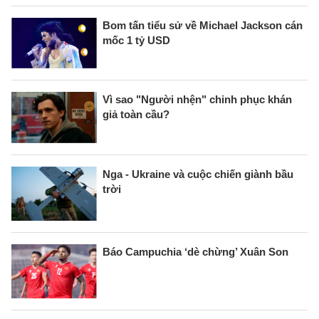
Bom tấn tiểu sử về Michael Jackson cán
mốc 1 tỷ USD
Vì sao "Người nhện" chinh phục khán
giả toàn cầu?
Nga - Ukraine và cuộc chiến giành bầu
trời
Báo Campuchia ‘dè chừng’ Xuân Son