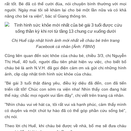
rất tốt. Bé đã có thể cười đùa, nói chuyện bình thường với mọi
người. Ngày mai tôi sẽ khám lại cho bé một lần nữa và có khả
năng cho bé ra viện", bác sĩ Giang thông tin.
Chị Huế cập nhật hình ảnh mới nhất về cháu bé trên trang
Facebook cá nhân (Ảnh: FBNV)
Cũng liên quan đến sức khỏe của cháu bé, chiều 3/3, chị Nguyễn
Thị Huế, 40 tuổi, người đầu tiên phát hiện vụ việc, cho biết bố
cháu bé là anh N.V.H. đã gọi điện cảm ơn và gửi chị những hình
ảnh, clip cập nhật tình hình sức khỏe của cháu.
"Bé gái 3 tuổi thật đáng yêu, điều kỳ diệu đã đến, con đã tiến
triển rất tốt! Chúc con sớm ra viện nha! Nhìn thấy con đang hát
thế này, chắc mọi người vui lắm đây", chị viết trên trang cá nhân.
"Nhìn cháu vui vẻ hát ca, tôi rất vui và hạnh phúc, cảm thấy mình
có duyên và một chút tự hào đã có thể góp phần cứu sống bé",
chị nói.
Theo lời chị Huế, khi cháu bé được về nhà, bố mẹ sẽ đưa cháu