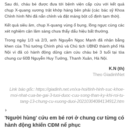
Sau đó, cháu bé được đưa tới bệnh viện cấp cứu với kết quả
chụp X-quang xương trật khớp háng bên phải (các bác sỹ Khoa
Chỉnh hình Nhi đã nắn chỉnh và đặt máng bột cố định tạm thời).
Kết quả siêu âm, chụp X-quang vùng ổ bụng, lồng ngực cùng các
xét nghiệm cận lâm sàng chưa thấy dấu hiệu bất thường.
Trong ngày 1/3 và 2/3, anh Nguyễn Ngọc Mạnh đã nhận bằng
khen của Thủ tướng Chính phủ và Chủ tịch UBND thành phố Hà
Nội vì đã có hành động dũng cảm cứu cháu bé 3 tuổi tại tòa
chung cư 60B Nguyễn Huy Tưởng, Thanh Xuân, Hà Nội.
K.N (th)
Theo GiadinhNet
Link báo gốc: https://giadinh.net.vn/xa-hoi/tinh-hinh-suc-khoe-
moi-nhat-cua-be-gai-3-tuoi-duoc-cuu-song-than-ky-khi-roi-tu-
tang-13-chung-cu-xuong-duoi-20210304084134912.htm
'Người hùng' cứu em bé rơi ở chung cư từng có
hành động khiến CĐM nể phục