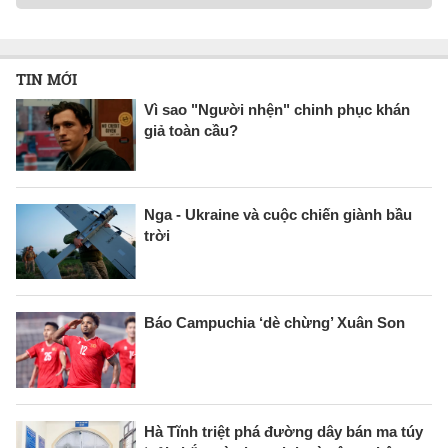
TIN MỚI
Vì sao "Người nhện" chinh phục khán
giả toàn cầu?
Nga - Ukraine và cuộc chiến giành bầu
trời
Báo Campuchia ‘dè chừng’ Xuân Son
Hà Tĩnh triệt phá đường dây bán ma túy