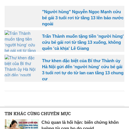
"Người hùng" Nguyễn Ngọc Mạnh cứu
bé gái 3 tuổi rơi từ tầng 13 lên báo nước
ngoài
Trấn Thành muốn tặng tiền 'người hùng'
cứu bé gái rơi từ tầng 13 xuống, không
quên 'cà khịa' Lê Giang
Thư khen đặc biệt của Bí thư Thành ủy
Hà Nội gửi đến 'người hùng' cứu bé gái
3 tuổi rơi tự do từ lan can tầng 13 chung
cư
TIN KHÁC CÙNG CHUYÊN MỤC
Chủ quan là hối hận: biến chứng khôn
lường từ cơn ho do covid