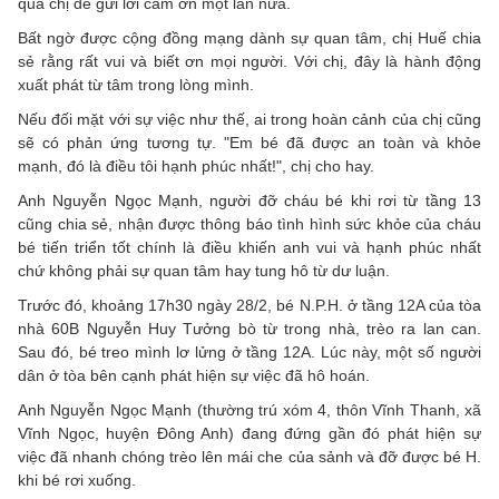
qua chị để gửi lời cảm ơn một lần nữa.
Bất ngờ được cộng đồng mạng dành sự quan tâm, chị Huế chia
sẻ rằng rất vui và biết ơn mọi người. Với chị, đây là hành động
xuất phát từ tâm trong lòng mình.
Nếu đối mặt với sự việc như thế, ai trong hoàn cảnh của chị cũng
sẽ có phản ứng tương tự. "Em bé đã được an toàn và khỏe
mạnh, đó là điều tôi hạnh phúc nhất!", chị cho hay.
Anh Nguyễn Ngọc Mạnh, người đỡ cháu bé khi rơi từ tầng 13
cũng chia sẻ, nhận được thông báo tình hình sức khỏe của cháu
bé tiến triển tốt chính là điều khiến anh vui và hạnh phúc nhất
chứ không phải sự quan tâm hay tung hô từ dư luận.
Trước đó, khoảng 17h30 ngày 28/2, bé N.P.H. ở tầng 12A của tòa
nhà 60B Nguyễn Huy Tưởng bò từ trong nhà, trèo ra lan can.
Sau đó, bé treo mình lơ lửng ở tầng 12A. Lúc này, một số người
dân ở tòa bên cạnh phát hiện sự việc đã hô hoán.
Anh Nguyễn Ngọc Mạnh (thường trú xóm 4, thôn Vĩnh Thanh, xã
Vĩnh Ngọc, huyện Đông Anh) đang đứng gần đó phát hiện sự
việc đã nhanh chóng trèo lên mái che của sảnh và đỡ được bé H.
khi bé rơi xuống.