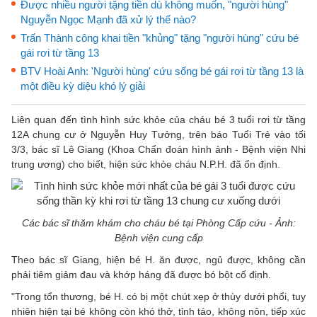
Được nhiều người tặng tiền dù không muốn, "người hùng"
Nguyễn Ngọc Mạnh đã xử lý thế nào?
Trấn Thành công khai tiền "khủng" tặng "người hùng" cứu bé
gái rơi từ tầng 13
BTV Hoài Anh: 'Người hùng' cứu sống bé gái rơi từ tầng 13 là
một điều kỳ diệu khó lý giải
Liên quan đến tình hình sức khỏe của cháu bé 3 tuổi rơi từ tầng
12A chung cư ở Nguyễn Huy Tưởng, trên báo Tuổi Trẻ vào tối
3/3, bác sĩ Lê Giang (Khoa Chẩn đoán hình ảnh - Bệnh viện Nhi
trung ương) cho biết, hiện sức khỏe cháu N.P.H. đã ổn định.
Các bác sĩ thăm khám cho cháu bé tại Phòng Cấp cứu - Ảnh:
Bệnh viện cung cấp
Theo bác sĩ Giang, hiện bé H. ăn được, ngủ được, không cần
phải tiêm giảm đau và khớp háng đã được bó bột cố định.
"Trong tổn thương, bé H. có bị một chút xẹp ở thùy dưới phổi, tuy
nhiên hiện tại bé không còn khó thở, tỉnh táo, không nôn, tiếp xúc