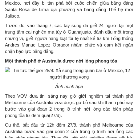
Mexico, nơi đây bị tàn phá bởi cuộc chiến giữa băng đảng
Santa Rosa de Lima địa phương và băng đảng Thế hệ mới
Jalisco.
Trước đó, vào tháng 7, các tay súng đã giết 24 người tại một
trung tâm cai nghiện ma túy ở Guanajuato, đánh dấu một trong
những vụ giết người hàng loạt tồi tệ nhất kể từ khi Tổng thống
Andres Manuel Lopez Obrador nhậm chức và cam kết ngăn
chặn bạo lực băng đảng.
Một thành phố ở Australia được nới lỏng phong tỏa
Ảnh minh họa
Theo VOV đưa tin, sáng nay giờ giới nghiêm tại thành phố
Melbourne của Australia vừa được gỡ bỏ sau khi thành phố này
bước vào giai đoạn 2 trong lộ trình nới lỏng các biện pháp
phong tỏa từ đêm qua(27/9).
Cụ thể, bắt đầu từ 12h đêm 27/9, thành phố Melbourne của
Australia bước vào giai đoạn 2 của trong lộ trình nới lỏng các
biện pháp phong tỏa. Theo đó, giờ giới nghiêm được gỡ bỏ,