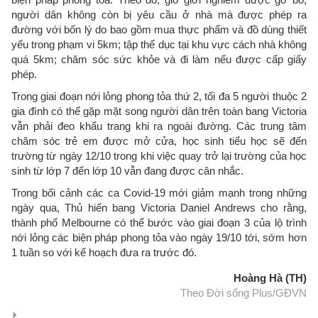
người dân không còn bị yêu cầu ở nhà mà được phép ra
đường với bốn lý do bao gồm mua thực phẩm và đồ dùng thiết
yếu trong phạm vi 5km; tập thể dục tại khu vực cách nhà không
quá 5km; chăm sóc sức khỏe và đi làm nếu được cấp giấy
phép.
Trong giai đoạn nới lỏng phong tỏa thứ 2, tối đa 5 người thuộc 2
gia đình có thể gặp mặt song người dân trên toàn bang Victoria
vẫn phải đeo khẩu trang khi ra ngoài đường. Các trung tâm
chăm sóc trẻ em được mở cửa, học sinh tiểu học sẽ đến
trường từ ngày 12/10 trong khi việc quay trở lại trường của học
sinh từ lớp 7 đến lớp 10 vẫn đang được cân nhắc.
Trong bối cảnh các ca Covid-19 mới giảm mạnh trong những
ngày qua, Thủ hiến bang Victoria Daniel Andrews cho rằng,
thành phố Melbourne có thể bước vào giai đoạn 3 của lộ trình
nới lỏng các biện pháp phong tỏa vào ngày 19/10 tới, sớm hơn
1 tuần so với kế hoạch đưa ra trước đó.
Hoàng Hà (TH)
Theo Đời sống Plus/GĐVN