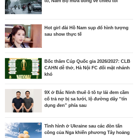
to, Nam Bộ mưa dông về chiều tối
Hot girl đài Hồ Nam sụp đổ hình tượng
sau show thực tế
Bốc thăm Cúp Quốc gia 2026/2027: CLB
CAHN dễ thở, Hà Nội FC đối mặt nhánh
khó
9X ở Bắc Ninh thuê ô tô tự lái đem cầm
cố trả nợ bị sa lưới, lộ đường dây “tín
dụng đen” phía sau
Tình hình ở Ukraine sau các đòn tấn
công của Nga khiến phương Tây hoảng