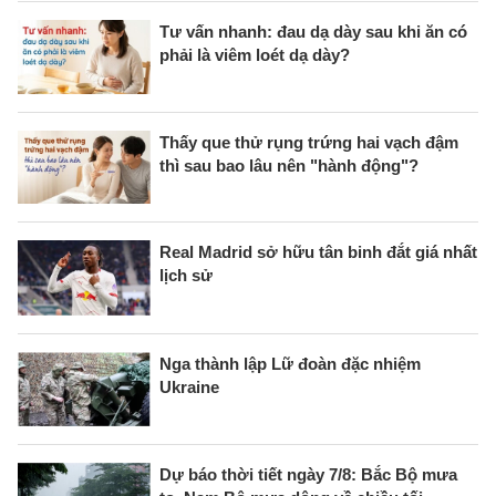
Tư vấn nhanh: đau dạ dày sau khi ăn có
phải là viêm loét dạ dày?
Thấy que thử rụng trứng hai vạch đậm
thì sau bao lâu nên "hành động"?
Real Madrid sở hữu tân binh đắt giá nhất
lịch sử
Nga thành lập Lữ đoàn đặc nhiệm
Ukraine
Dự báo thời tiết ngày 7/8: Bắc Bộ mưa