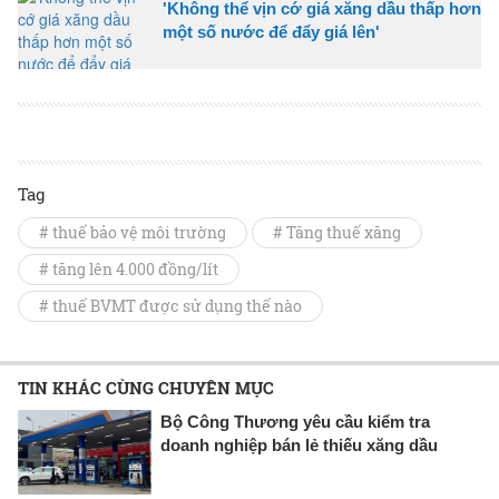
'Không thể vịn cớ giá xăng dầu thấp hơn
một số nước để đẩy giá lên'
Tag
# thuế bảo vệ môi trường
# Tăng thuế xăng
# tăng lên 4.000 đồng/lít
# thuế BVMT được sử dụng thế nào
TIN KHÁC CÙNG CHUYÊN MỤC
Bộ Công Thương yêu cầu kiểm tra
doanh nghiệp bán lẻ thiếu xăng dầu