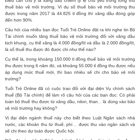
Điều cần chú ý là xăng dầu chiếm tỷ lệ chủ yếu trong tổng thu
thuế bảo vệ môi trường. Ví dụ số thuế bảo vệ môi trường thu
được trong năm 2017 là 44.825 tỉ đồng thì xăng dầu đóng góp
đến hơn 90%.
Câu hỏi của nhiều bạn đọc Tuổi Trẻ Online đặt ra khi nghe tin Bộ
Tài chính muốn tăng thuế bảo vệ môi trường đối với xăng dầu
kịch khung, cụ thể xăng là 4.000 đồng/lít và dầu là 2.000 đồng/lít,
là số thuế thu được đó được chi như thế nào?
Cụ thể là, trong khoảng 150.000 tỉ đồng thuế bảo vệ môi trường
thu được trong 6 năm đó, và khoảng 55.000 tỉ đồng thu được nếu
áp dụng mức thuế mới, thì bao nhiêu sẽ chi cho bảo vệ môi
trường?
Tuổi Trẻ Online đã có cuộc trao đổi với đại diện Vụ chính sách
thuế (Bộ Tài chính) để làm rõ câu hỏi của các bạn đọc: Có phải
toàn bộ thuế thu được từ xăng dầu, nilon, than... là dùng vào bảo
vệ môi trường hay không?
Vị đại diện ngành thuế này cho biết theo Luật Ngân sách nhà
nước, các khoản thu từ thuế, phí… được thu vào ngân sách và
sẽ chi theo dự toán được Quốc hội.