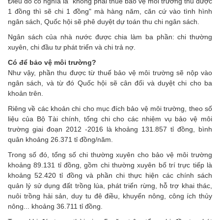
Điều đó có nghĩa là "không phải thuế bảo vệ môi trường thu được
1 đồng thì sẽ chi 1 đồng" mà hàng năm, căn cứ vào tình hình
ngân sách, Quốc hội sẽ phê duyệt dự toán thu chi ngân sách.
Ngân sách của nhà nước được chia làm ba phần: chi thường
xuyên, chi đầu tư phát triển và chi trả nợ.
Có để bảo vệ môi trường?
Như vậy, phần thu được từ thuế bảo vệ môi trường sẽ nộp vào
ngân sách, và từ đó Quốc hội sẽ cân đối và duyệt chi cho ba
khoản trên.
Riêng về các khoản chi cho mục đích bảo vệ môi trường, theo số
liệu của Bộ Tài chính, tổng chi cho các nhiệm vụ bảo vệ môi
trường giai đoạn 2012 -2016 là khoảng 131.857 tỉ đồng, bình
quân khoảng 26.371 tỉ đồng/năm.
Trong số đó, tổng số chi thường xuyên cho bảo vệ môi trường
khoảng 89.131 tỉ đồng, gồm chi thường xuyên bố trí trực tiếp là
khoảng 52.420 tỉ đồng và phần chi thực hiện các chính sách
quản lý sử dụng đất trồng lúa, phát triển rừng, hỗ trợ khai thác,
nuôi trồng hải sản, duy tu đê điều, khuyến nông, công ích thủy
nông... khoảng 36.711 tỉ đồng.