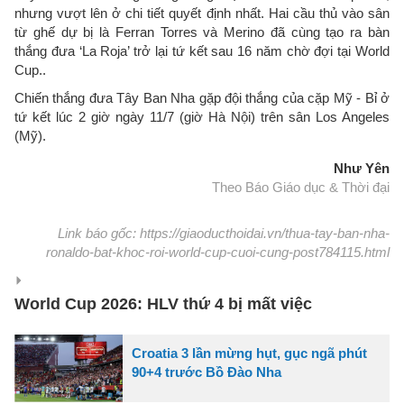
nhưng vượt lên ở chi tiết quyết định nhất. Hai cầu thủ vào sân
từ ghế dự bị là Ferran Torres và Merino đã cùng tạo ra bàn
thắng đưa ‘La Roja’ trở lại tứ kết sau 16 năm chờ đợi tại World
Cup..
Chiến thắng đưa Tây Ban Nha gặp đội thắng của cặp Mỹ - Bỉ ở
tứ kết lúc 2 giờ ngày 11/7 (giờ Hà Nội) trên sân Los Angeles
(Mỹ).
Như Yên
Theo Báo Giáo dục & Thời đại
Link báo gốc: https://giaoducthoidai.vn/thua-tay-ban-nha-
ronaldo-bat-khoc-roi-world-cup-cuoi-cung-post784115.html
World Cup 2026: HLV thứ 4 bị mất việc
Croatia 3 lần mừng hụt, gục ngã phút
90+4 trước Bồ Đào Nha