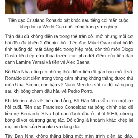
Tiền đạo Cristiano Ronaldo bật khóc sau tiếng còi mãn cuộc,
khép lại kỳ World Cup cuối cùng trong sự nghiệp.
Trận đấu dù không diễn ra trong thế trận cởi mở nhưng mỗi cơ
hội đều đủ khiến 2 đội nín thở. Tiền đạo Mikel Oyarzabal bỏ lỡ
tình huống đối mặt đáng tiếc trong hiệp một, còn thủ môn Diogo
Costa liên tiếp cứu thua trước các pha dứt điểm của tiền đạo
cánh Lamine Yamal và tiền vệ Alex Baena.
Bồ Đào Nha cũng có những thời điểm tiến rất gần bàn mở tỉ số.
Ronaldo dứt điểm trong vòng cấm nhưng không thắng được thủ
môn Unai Simon, còn hậu vệ Nuno Mendes sút xa dội xà ngang
sau khi bóng chạm đầu hậu vệ Pedro Porro.
Khi Merino phá vỡ thế cân bằng, Bồ Đào Nha vẫn còn một cơ
hội cuối. Tiền đạo Francisco Conceicao tạt bóng chính xác để
tiền vệ Bernardo Silva bật cao đánh đầu ở phút 90+6, nhưng
bóng đi vọt xà trong gang tấc. Đó cũng là khoảnh khắc khép lại
mọi níu kéo của Ronaldo và đồng đội.
Tây Ban Nha không thắng bằng một màn trình diễn áp đảo,