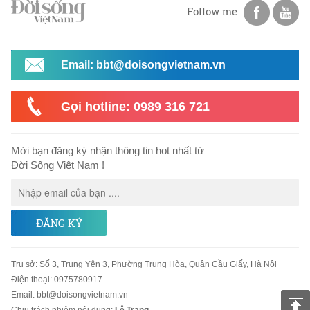
Follow me
Email: bbt@doisongvietnam.vn
Gọi hotline: 0989 316 721
Mời bạn đăng ký nhận thông tin hot nhất từ
Đời Sống Việt Nam !
ĐĂNG KÝ
Trụ sở
:
Số 3, Trung Yên 3, Phường Trung Hòa, Quận Cầu Giấy, Hà Nội
Điện thoại:
0975780917
Email
:
bbt@doisongvietnam.vn
Chịu trách nhiệm nội dung:
Lê Trang