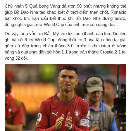
Chủ nhân 5 Quả bóng Vàng đá trọn 90 phút nhưng không thể
giúp Bồ Đào Nha tạo khác biệt ở thời điểm then chốt. Ronaldo
bật khóc khi trận đấu kết thúc khi Bồ Đào Nha dừng bước,
đồng nghĩa giấc mơ World Cup của anh mãi còn dang dở.
Dù vậy, anh vẫn rời Bắc Mỹ với tư cách thành cầu thủ đầu tiên
ghi bàn ở 6 kỳ World Cup, đồng thời có 3 pha lập công tại giải
gồm cú đúp trong chiến thắng 5-0 trước Uzbekistan ở vòng
bảng và quả phạt đền gỡ hòa 1-1 trong trận thắng Croatia 2-1 tại
vòng 32 đội.