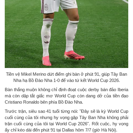
Tiền vệ Mikel Merino dứt điểm ghi bàn ở phút 91, giúp Tây Ban
Nha hạ Bồ Đào Nha 1-0 để vào tứ kết World Cup 2026.
Bàn thắng muộn không chỉ định đoạt cuộc derby bán đảo Iberia
mà còn dập tắt giấc mơ World Cup còn dang dở của tiền đạo
Cristiano Ronaldo bên phía Bồ Đào Nha.
Trước trận, siêu sao 41 tuổi từng nói: "Đây sẽ là kỳ World Cup
cuối cùng của tôi nhưng hy vọng gặp Tây Ban Nha không phải
trận cuối cùng của tôi tại World Cup 2026". Rốt cuộc, hy vọng
ấy chỉ kéo dài đến phút 91 tại Dallas hôm 7/7 (giờ Hà Nội).