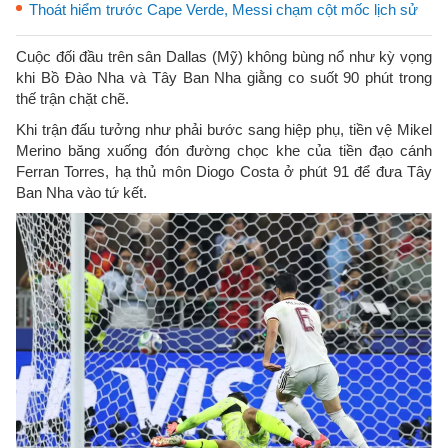
Thoát hiểm trước Cape Verde, Messi chạm cột mốc lịch sử
Cuộc đối đầu trên sân Dallas (Mỹ) không bùng nổ như kỳ vọng
khi Bồ Đào Nha và Tây Ban Nha giằng co suốt 90 phút trong
thế trận chặt chẽ.
Khi trận đấu tưởng như phải bước sang hiệp phụ, tiền vệ Mikel
Merino băng xuống đón đường chọc khe của tiền đạo cánh
Ferran Torres, hạ thủ môn Diogo Costa ở phút 91 để đưa Tây
Ban Nha vào tứ kết.