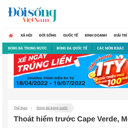
XÃ HỘI
ĐỜI SỐNG
QUỐC TẾ
KINH DOANH
GIẢI TRÍ
BÓNG ĐÁ TRONG NƯỚC
BÓNG ĐÁ QUỐC TẾ
CÁC MÔN KHÁC
Thể thao
Bóng đá trong nước
Thoát hiểm trước Cape Verde, M