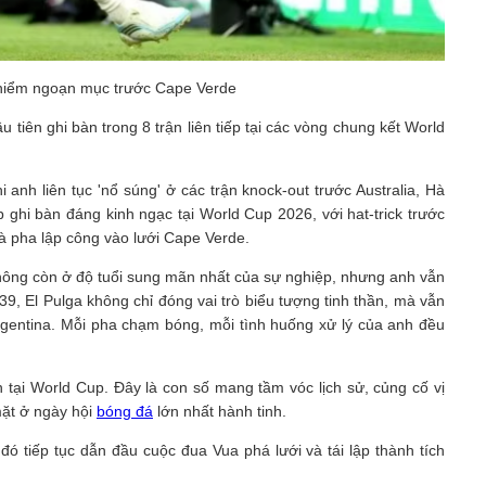
t hiểm ngoạn mục trước Cape Verde
 tiên ghi bàn trong 8 trận liên tiếp tại các vòng chung kết World
anh liên tục 'nổ súng' ở các trận knock-out trước Australia, Hà
p ghi bàn đáng kinh ngạc tại World Cup 2026, với hat-trick trước
là pha lập công vào lưới Cape Verde.
không còn ở độ tuổi sung mãn nhất của sự nghiệp, nhưng anh vẫn
39, El Pulga không chỉ đóng vai trò biểu tượng tinh thần, mà vẫn
rgentina. Mỗi pha chạm bóng, mỗi tình huống xử lý của anh đều
tại World Cup. Đây là con số mang tầm vóc lịch sử, củng cố vị
mặt ở ngày hội
bóng đá
lớn nhất hành tinh.
ó tiếp tục dẫn đầu cuộc đua Vua phá lưới và tái lập thành tích