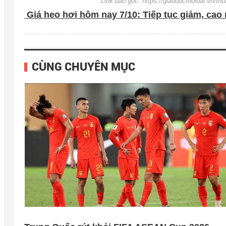
Link báo gốc: https://giaoducthoidai.vn/t
Giá heo hơi hôm nay 7/10: Tiếp tục giảm, cao 
CÙNG CHUYÊN MỤC