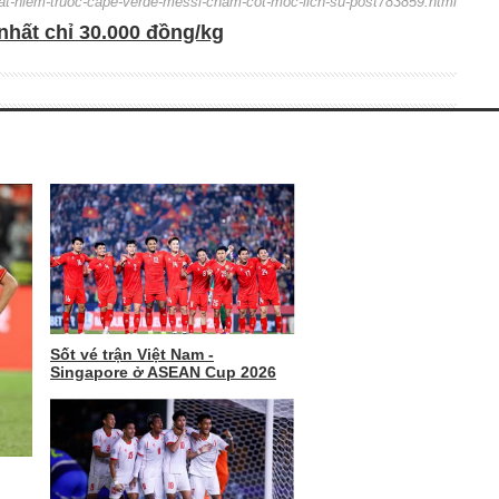
hoat-hiem-truoc-cape-verde-messi-cham-cot-moc-lich-su-post783859.html
nhất chỉ 30.000 đồng/kg
Sốt vé trận Việt Nam -
Singapore ở ASEAN Cup 2026