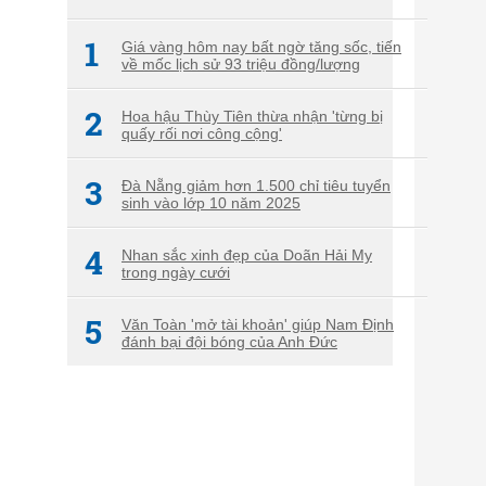
1
Giá vàng hôm nay bất ngờ tăng sốc, tiến
về mốc lịch sử 93 triệu đồng/lượng
2
Hoa hậu Thùy Tiên thừa nhận 'từng bị
quấy rối nơi công cộng'
3
Đà Nẵng giảm hơn 1.500 chỉ tiêu tuyển
sinh vào lớp 10 năm 2025
4
Nhan sắc xinh đẹp của Doãn Hải My
trong ngày cưới
5
Văn Toàn 'mở tài khoản' giúp Nam Định
đánh bại đội bóng của Anh Đức