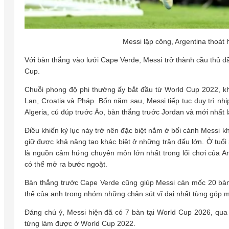
Messi lập công, Argentina thoá
Với bàn thắng vào lưới Cape Verde, Messi trở thành cầu thủ đầu
Cup.
Chuỗi phong độ phi thường ấy bắt đầu từ World Cup 2022, khi 
Lan, Croatia và Pháp. Bốn năm sau, Messi tiếp tục duy trì nhị
Algeria, cú đúp trước Áo, bàn thắng trước Jordan và mới nhất 
Điều khiến kỷ lục này trở nên đặc biệt nằm ở bối cảnh Messi 
giữ được khả năng tạo khác biệt ở những trận đấu lớn. Ở tuổi 
là nguồn cảm hứng chuyên môn lớn nhất trong lối chơi của A
có thể mở ra bước ngoặt.
Bàn thắng trước Cape Verde cũng giúp Messi cán mốc 20 bàn 
thế của anh trong nhóm những chân sút vĩ đại nhất từng góp 
Đáng chú ý, Messi hiện đã có 7 bàn tại World Cup 2026, qua đ
từng làm được ở World Cup 2022.