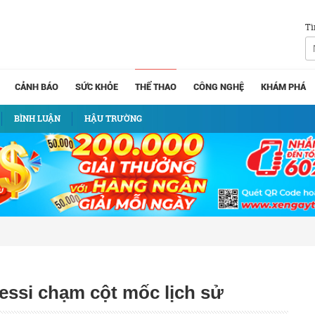
Tì
CẢNH BÁO
SỨC KHỎE
THỂ THAO
CÔNG NGHỆ
KHÁM PHÁ
BÌNH LUẬN
HẬU TRƯỜNG
essi chạm cột mốc lịch sử