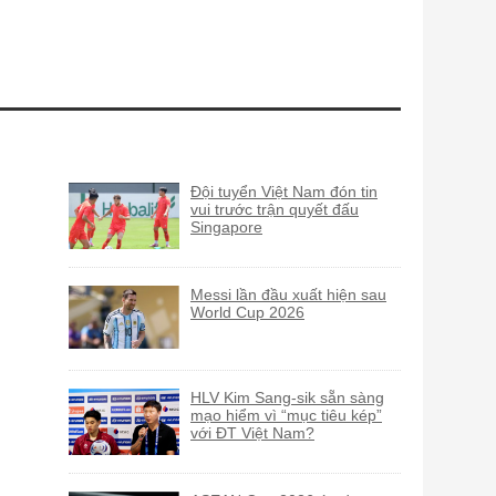
Đội tuyển Việt Nam đón tin
vui trước trận quyết đấu
Singapore
Messi lần đầu xuất hiện sau
World Cup 2026
HLV Kim Sang-sik sẵn sàng
mạo hiểm vì “mục tiêu kép”
với ĐT Việt Nam?