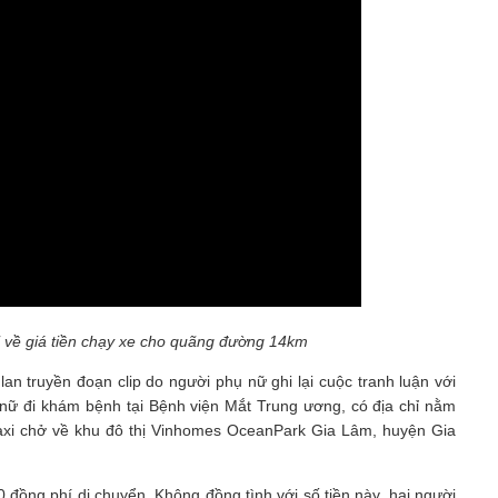
axi về giá tiền chạy xe cho quãng đường 14km
n truyền đoạn clip do người phụ nữ ghi lại cuộc tranh luận với
ụ nữ đi khám bệnh tại Bệnh viện Mắt Trung ương, có địa chỉ nằm
taxi chở về khu đô thị Vinhomes OceanPark Gia Lâm, huyện Gia
0 đồng phí di chuyển. Không đồng tình với số tiền này, hai người