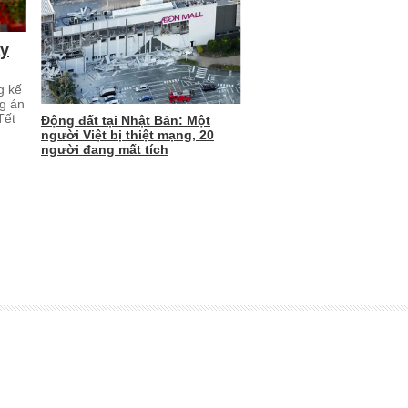
ay
g kế
ng án
Tết
Động đất tại Nhật Bản: Một
người Việt bị thiệt mạng, 20
người đang mất tích