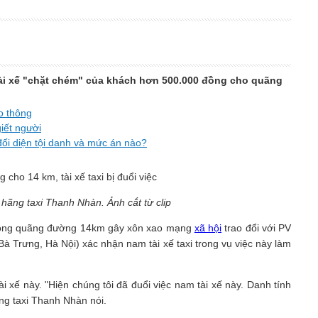
tài xế "chặt chém" của khách hơn 500.000 đồng cho quãng
o thông
giết người
đối diện tội danh và mức án nào?
hãng taxi Thanh Nhàn. Ảnh cắt từ clip
00 đồng quãng đường 14km gây xôn xao mạng
xã hội
trao đổi với PV
Bà Trưng, Hà Nội) xác nhận nam tài xế taxi trong vụ việc này làm
ài xế này. "Hiện chúng tôi đã đuổi việc nam tài xế này. Danh tính
ãng taxi Thanh Nhàn nói.