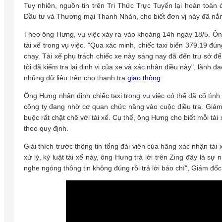
Tuy nhiên, nguồn tin trên Tri Thức Trực Tuyến lại hoàn toàn 
Đầu tư và Thương mại Thanh Nhàn, cho biết đơn vị này đã nắ
Theo ông Hưng, vụ việc xảy ra vào khoảng 14h ngày 18/5. Ôn
tài xế trong vụ việc. "Qua xác minh, chiếc taxi biển 379.19 
chạy. Tài xế phụ trách chiếc xe này sáng nay đã đến trụ sở 
tôi đã kiểm tra lại định vị của xe và xác nhận điều này", lãnh 
những dữ liệu trên cho thanh tra
giao thông
Ông Hưng nhận định chiếc taxi trong vụ việc có thể đã cố tình 
công ty đang nhờ cơ quan chức năng vào cuộc điều tra. Giám
buộc rất chặt chẽ với tài xế. Cụ thể, ông Hưng cho biết mỗi tà
theo quy định.
Giải thích trước thông tin tổng đài viên của hãng xác nhận tài
xử lý, kỷ luật tài xế này, ông Hưng trả lời trên Zing đây là s
nghe ngóng thông tin không đúng rồi trả lời báo chí", Giám đ