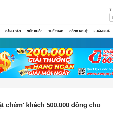
Tì
CẢNH BÁO
SỨC KHỎE
THỂ THAO
CÔNG NGHỆ
KHÁM PHÁ
hặt chém' khách 500.000 đồng cho