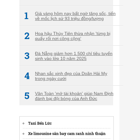
1
Giá vàng hôm nay bất ngờ tăng sốc, tiến
về mốc lịch sử 93 triệu đồng/lượng
2
Hoa hậu Thùy Tiên thừa nhận 'từng bị
quấy rối nơi công cộng'
3
Đà Nẵng giảm hơn 1.500 chỉ tiêu tuyển
sinh vào lớp 10 năm 2025
4
Nhan sắc xinh đẹp của Doãn Hải My
trong ngày cưới
5
Văn Toàn 'mở tài khoản' giúp Nam Định
đánh bại đội bóng của Anh Đức
Taxi Bến Lức
Xe limousine sân bay cam ranh ninh thuận