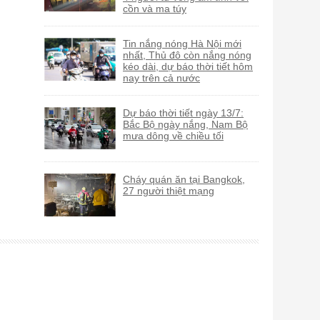
cồn và ma túy
Tin nắng nóng Hà Nội mới
nhất, Thủ đô còn nắng nóng
kéo dài, dự báo thời tiết hôm
nay trên cả nước
Dự báo thời tiết ngày 13/7:
Bắc Bộ ngày nắng, Nam Bộ
mưa dông về chiều tối
Cháy quán ăn tại Bangkok,
27 người thiệt mạng