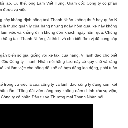
đối lập. Cụ thể,
ông Lâm Viết Hưng, Giám đốc Công ty cổ phần
m được vụ việc.
g này khẳng định hãng taxi Thanh Nhàn không thuê hay quản lý
đúng là thuộc quản lý của hãng nhưng ngày hôm qua, xe này không
để làm việc và khẳng định không đón khách ngày hôm qua. Chúng
đạo hãng taxi Thanh Nhàn giải thích và cho biết đơn vị đã cung cấp
gắn biển số giả, giống với xe taxi của hãng. Vị lãnh đạo cho biết
 đốc Công ty Thanh Nhàn nói hãng taxi này có quy chế và ràng
i xế khi làm việc cho hãng đều sẽ có hợp đồng lao động, phải tuân
 xế trong vụ việc là của công ty và lãnh đạo công ty đang xem xét
ự nhầm lẫn. "Tổng đài viên sáng nay không nắm chính xác vụ việc,
ốc Công ty cổ phần Đầu tư và Thương mại Thanh Nhàn nói.