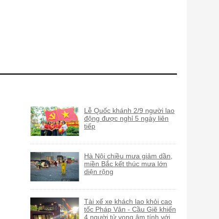
Lễ Quốc khánh 2/9 người lao
động được nghỉ 5 ngày liên
tiếp
Hà Nội chiều mưa giảm dần,
miền Bắc kết thúc mưa lớn
diện rộng
Tài xế xe khách lao khỏi cao
tốc Pháp Vân - Cầu Giẽ khiến
4 người tử vong âm tính với