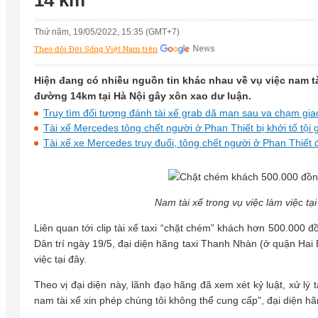
14 km
Thứ năm, 19/05/2022, 15:35 (GMT+7)
Theo dõi Đời Sống Việt Nam trên
Hiện đang có nhiều nguồn tin khác nhau về vụ việc nam 
đường 14km tại Hà Nội gây xôn xao dư luận.
Truy tìm đối tượng đánh tài xế grab dã man sau va chạm gia
Tài xế Mercedes tông chết người ở Phan Thiết bị khởi tố tội 
Tài xế xe Mercedes truy đuổi, tông chết người ở Phan Thiết 
Nam tài xế trong vụ việc làm việc tại
Liên quan tới clip tài xế taxi “chặt chém” khách hơn 500.0
Dân trí ngày 19/5, đại diện hãng taxi Thanh Nhàn (ở quận Hai 
việc tại đây.
Theo vị đại diện này, lãnh đạo hãng đã xem xét kỷ luật, xử lý t
nam tài xế xin phép chúng tôi không thể cung cấp", đại diện h