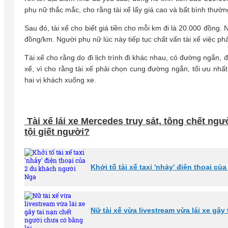
phụ nữ thắc mắc, cho rằng tài xế lấy giá cao và bất bình thường
Sau đó, tài xế cho biết giá tiền cho mỗi km đi là 20.000 đồng.
đồng/km. Người phụ nữ lúc này tiếp tục chất vấn tài xế việc phả
Tài xế cho rằng do đi lịch trình đi khác nhau, có đường ngắn,
xế, vì cho rằng tài xế phải chọn cung đường ngắn, tối ưu nhất c
hai vị khách xuống xe.
Tài xế lái xe Mercedes truy sát, tông chết ngư
tội giết người?
Khởi tố tài xế taxi 'nhảy' điện thoại c
Nữ tài xế vừa livestream vừa lái xe gây