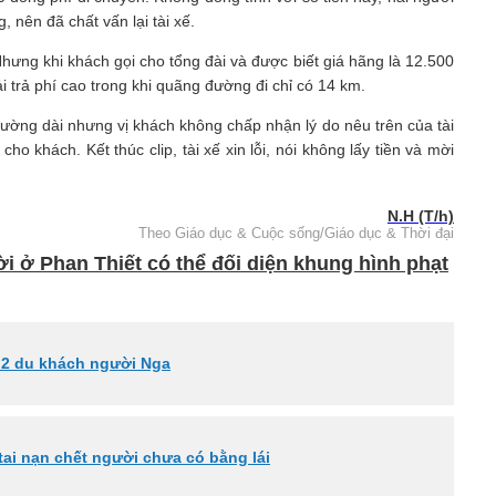
, nên đã chất vấn lại tài xế.
 Nhưng khi khách gọi cho tổng đài và được biết giá hãng là 12.500
i trả phí cao trong khi quãng đường đi chỉ có 14 km.
 đường dài nhưng vị khách không chấp nhận lý do nêu trên của tài
ho khách. Kết thúc clip, tài xế xin lỗi, nói không lấy tiền và mời
N.H (T/h)
Theo Giáo dục & Cuộc sống/Giáo dục & Thời đại
ời ở Phan Thiết có thể đối diện khung hình phạt
ủa 2 du khách người Nga
 tai nạn chết người chưa có bằng lái