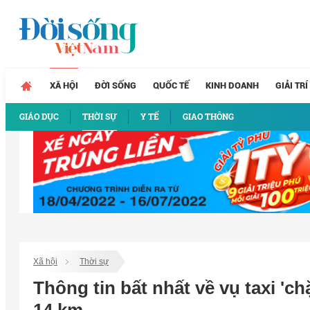
XÃ HỘI
ĐỜI SỐNG
QUỐC TẾ
KINH DOANH
GIẢI TRÍ
GIÁO DỤC
THỜI SỰ
Y TẾ
GIAO THÔNG
Xã hội
Thời sự
Thông tin bất nhất về vụ taxi 'c