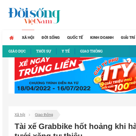
XÃ HỘI
ĐỜI SỐNG
QUỐC TẾ
KINH DOANH
GIẢI TRÍ
GIÁO DỤC
THỜI SỰ
Y TẾ
GIAO THÔNG
Xã hội
Giao thông
Tài xế Grabbike hốt hoảng khi h