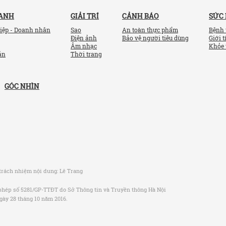
OANH
GIẢI TRÍ
CẢNH BÁO
SỨC
iệp - Doanh nhân
Sao
An toàn thực phẩm
Bệnh 
Điện ảnh
Bảo vệ người tiêu dùng
Giới t
Âm nhạc
Khỏe 
ản
Thời trang
GÓC NHÌN
trách nhiệm nội dung:
Lê Trang
phép số 5281/GP-TTĐT do Sở Thông tin và Truyền thông Hà Nội
gày 28 tháng 10 năm 2016.