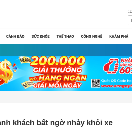
Tì
CẢNH BÁO
SỨC KHỎE
THỂ THAO
CÔNG NGHỆ
KHÁM PHÁ
ành khách bất ngờ nhảy khỏi xe