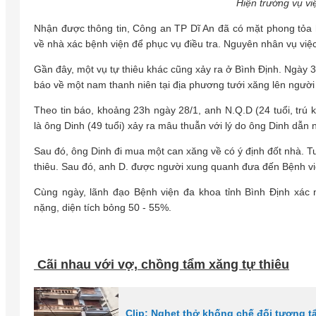
Hiện trường vụ v
Nhận được thông tin, Công an TP Dĩ An đã có mặt phong tỏa hi
về nhà xác bệnh viện để phục vụ điều tra. Nguyên nhân vụ việ
Gần đây, một vụ tự thiêu khác cũng xảy ra ở Bình Định. Ngày 30
báo về một nam thanh niên tại địa phương tưới xăng lên người m
Theo tin báo, khoảng 23h ngày 28/1, anh N.Q.D (24 tuổi, trú
là ông Dinh (49 tuổi) xảy ra mâu thuẫn với lý do ông Dinh dẫn
Sau đó, ông Dinh đi mua một can xăng về có ý định đốt nhà. Tu
thiêu. Sau đó, anh D. được người xung quanh đưa đến Bệnh vi
Cùng ngày, lãnh đạo Bệnh viện đa khoa tỉnh Bình Định xác 
nặng, diện tích bỏng 50 - 55%.
Cãi nhau với vợ, chồng tẩm xăng tự thiêu
Clip: Nghẹt thở khống chế đối tượng t