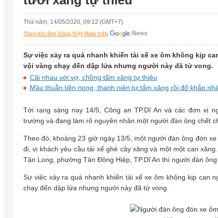
tưới xăng tự thiêu
Thứ năm, 14/05/2020, 09:12 (GMT+7)
Theo dõi Đời Sống Việt Nam trên
Sự việc xảy ra quá nhanh khiến tài xế xe ôm không kịp can
vội vàng chạy đến dập lửa nhưng người này đã tử vong.
Cãi nhau với vợ, chồng tẩm xăng tự thiêu
Mâu thuẫn tiền nong, thanh niên tự tẩm xăng rồi đổ khắp nhà 
Tới rạng sáng nay 14/5, Công an TP.Dĩ An và các đơn vị 
trường và đang làm rõ nguyên nhân một người đàn ông chết c
Theo đó, khoảng 23 giờ ngày 13/5, một người đàn ông đón xe
đi, vị khách yêu cầu tài xế ghé cây xăng và một một can xăng
Tân Long, phường Tân Đông Hiệp, TP.Dĩ An thì người đàn ông 
Sự việc xảy ra quá nhanh khiến tài xế xe ôm không kịp can ng
chạy đến dập lửa nhưng người này đã tử vong.