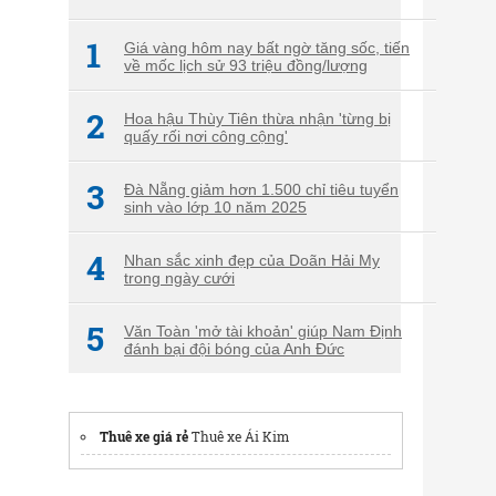
1
Giá vàng hôm nay bất ngờ tăng sốc, tiến
về mốc lịch sử 93 triệu đồng/lượng
2
Hoa hậu Thùy Tiên thừa nhận 'từng bị
quấy rối nơi công cộng'
3
Đà Nẵng giảm hơn 1.500 chỉ tiêu tuyển
sinh vào lớp 10 năm 2025
4
Nhan sắc xinh đẹp của Doãn Hải My
trong ngày cưới
5
Văn Toàn 'mở tài khoản' giúp Nam Định
đánh bại đội bóng của Anh Đức
Thuê xe giá rẻ
Thuê xe Ái Kim