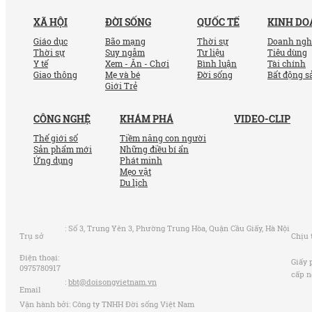
XÃ HỘI
ĐỜI SỐNG
QUỐC TẾ
KINH D
Giáo dục
Bão mạng
Thời sự
Doanh ngh
Thời sự
Suy ngẫm
Tư liệu
Tiêu dùng
Y tế
Xem - Ăn - Chơi
Bình luận
Tài chính
Giao thông
Mẹ và bé
Đời sống
Bất động s
Giới Trẻ
CÔNG NGHỆ
KHÁM PHÁ
VIDEO-CLIP
Thế giới số
Tiềm năng con người
Sản phẩm mới
Những điều bí ẩn
Ứng dụng
Phát minh
Mẹo vặt
Du lịch
:
Số 3, Trung Yên 3, Phường Trung Hòa, Quận Cầu Giấy, Hà Nội
Trụ sở
Chịu 
Điện thoại:
Giấy 
0975780917
cấp n
:
bbt@doisongvietnam.vn
Email
Vận hành bởi: Công ty TNHH Đời sống Việt Nam