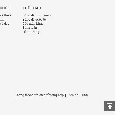
 KHỎE
THỂ THAO
và thuốc
Bóng đá trong nước
ính
Bóng đá quốc tế
và đẹp
Các môn khác
Bình luận
Hậu trường
Trang thông tin điện tử tổng hợp
|
Liên hệ
|
RSS