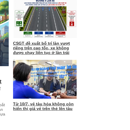
CSGT đề xuất bố trí làn vượt
riêng trên cao tốc, xe không
được chạy liên tục ở làn trái
t
ẻ
Từ 10/7, vé tàu hỏa không còn
bắt
hiển thị giá vé trên thẻ lên tàu
an
lựa