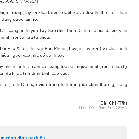
iệc. Ảnh: CA TPHCM
ện trường, lấy lời khai tài xế Grabbike và đưa thi thể nạn nhân
c đang được làm rõ.
/1, công an huyện Tây Sơn (tỉnh Bình Định) cho biết đã xử lý tin
ình, rồi bật lửa tự thiêu.
 khối Phú Xuân, thị trấn Phú Phong, huyện Tây Sơn) và cha mình
 nhiều người vào nhà để đánh bạc.
y nhiên, anh D. cầm can xăng tưới lên người mình, rồi bật lửa tự
ện đa khoa tỉnh Bình Định cấp cứu.
nhận, anh D. nhập viện trong tình trạng đa chấn thương, bỏng
Chi Chi (T/h)
Theo Đời sống Plus/GĐVN
ẩm xăng định tự thiêu