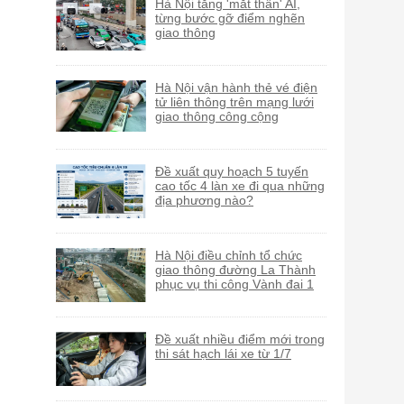
Hà Nội tăng 'mắt thần' AI,
từng bước gỡ điểm nghẽn
giao thông
Hà Nội vận hành thẻ vé điện
tử liên thông trên mạng lưới
giao thông công cộng
Đề xuất quy hoạch 5 tuyến
cao tốc 4 làn xe đi qua những
địa phương nào?
Hà Nội điều chỉnh tổ chức
giao thông đường La Thành
phục vụ thi công Vành đai 1
Đề xuất nhiều điểm mới trong
thi sát hạch lái xe từ 1/7