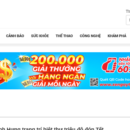
Tì
CẢNH BÁO
SỨC KHỎE
THỂ THAO
CÔNG NGHỆ
KHÁM PHÁ
h Hưng trang trí biệt thự triệu đô đón Tết