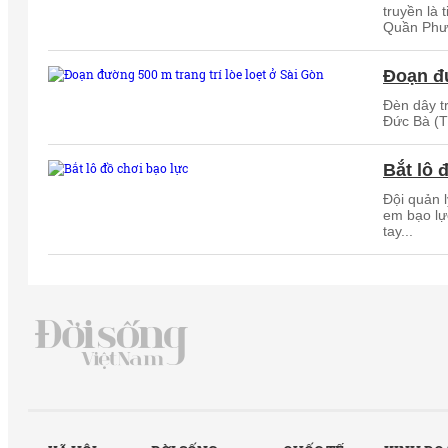
truyền là
Quần Phươ
Đoạn đư
Đèn dây t
Đức Bà (T
Bắt lô 
Đội quản l
em bạo lự
tay...