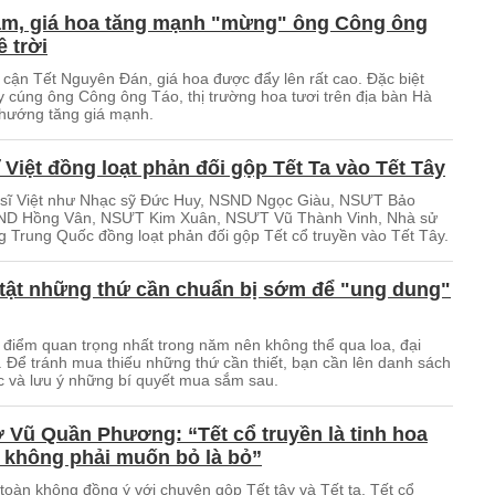
ăm, giá hoa tăng mạnh "mừng" ông Công ông
ề trời
 cận Tết Nguyên Đán, giá hoa được đẩy lên rất cao. Đặc biệt
y cúng ông Công ông Táo, thị trường hoa tươi trên địa bàn Hà
 hướng tăng giá mạnh.
 Việt đồng loạt phản đối gộp Tết Ta vào Tết Tây
sĩ Việt như Nhạc sỹ Đức Huy, NSND Ngọc Giàu, NSƯT Bảo
ND Hồng Vân, NSƯT Kim Xuân, NSƯT Vũ Thành Vinh, Nhà sử
 Trung Quốc đồng loạt phản đối gộp Tết cổ truyền vào Tết Tây.
 tật những thứ cần chuẩn bị sớm để "ung dung"
i điểm quan trọng nhất trong năm nên không thể qua loa, đại
. Để tránh mua thiếu những thứ cần thiết, bạn cần lên danh sách
c và lưu ý những bí quyết mua sắm sau.
 Vũ Quần Phương: “Tết cổ truyền là tinh hoa
 không phải muốn bỏ là bỏ”
toàn không đồng ý với chuyện gộp Tết tây và Tết ta, Tết cổ