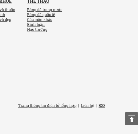
 KHỎE
THỂ THAO
và thuốc
Bóng đá trong nước
ính
Bóng đá quốc tế
và đẹp
Các môn khác
Bình luận
Hậu trường
Trang thông tin điện tử tổng hợp
|
Liên hệ
|
RSS