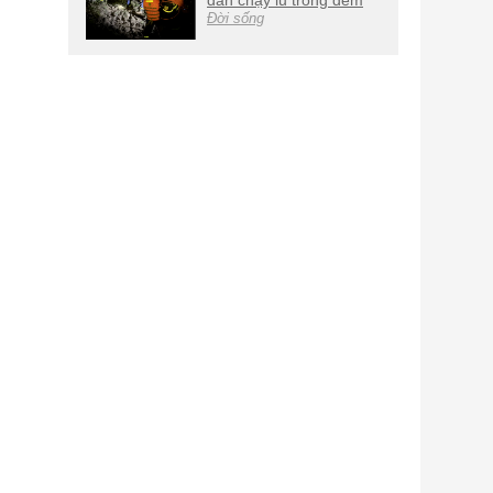
dân chạy lũ trong đêm
Đời sống