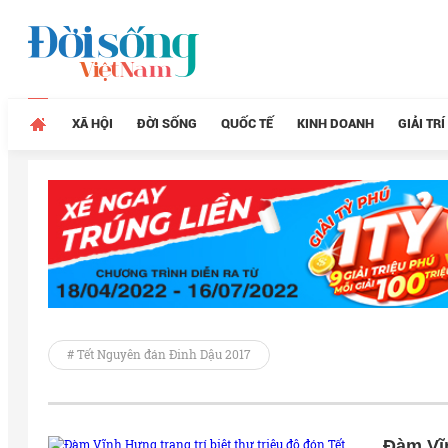
XÃ HỘI
ĐỜI SỐNG
QUỐC TẾ
KINH DOANH
GIẢI TRÍ
# Tết Nguyên đán Đinh Dậu 2017
Đàm Vĩn