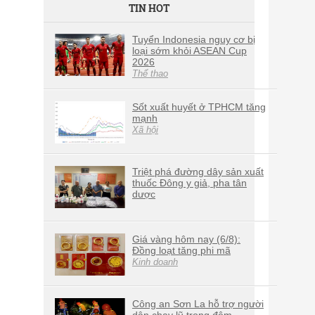
TIN HOT
Tuyển Indonesia nguy cơ bị
loại sớm khỏi ASEAN Cup
2026
Thể thao
Sốt xuất huyết ở TPHCM tăng
mạnh
Xã hội
Triệt phá đường dây sản xuất
thuốc Đông y giả, pha tân
dược
Giá vàng hôm nay (6/8):
Đồng loạt tăng phi mã
Kinh doanh
Công an Sơn La hỗ trợ người