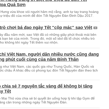
 Hoa Quả Sơn
Hưng vừa khoe vói người hâm mộ rằng, anh tự tay trang hoàng
thự triệu đô của mình để đón Tết Nguyên Đán Đinh Dậu 2017.
rò chơi bá đạo ngày Tết "cộp mác" sao Việt
y đầu năm mới, sao Việt đã có những giây phút thoải mái bên
à bạn bè của mình. Trong đó, một số idol đã tổ chức nhiều trò
cho không khí ngày Tết thêm vui nhộn.
chỉ Việt Nam, người dân nhiều nước cũng đang
ng phút cuối cùng của năm Bính Thân
g như Việt Nam, các quốc gia như Trung Quốc, Hàn Quốc và
ớc châu Á khác đều có phong tục đón Tết Nguyên đán theo lịch
 chia sẻ 7 nguyên tắc vàng để không bị tăng
y Tết
 Mai Thỏ vừa chia sẻ bí quyết ăn uống hợp lý khi tập Gym để
tăng cân trong những ngày Tết Nguyên Đán.