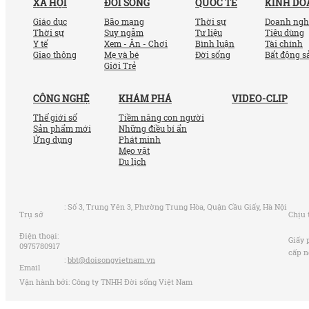
XÃ HỘI
ĐỜI SỐNG
QUỐC TẾ
KINH D
Giáo dục
Bão mạng
Thời sự
Doanh ngh
Thời sự
Suy ngẫm
Tư liệu
Tiêu dùng
Y tế
Xem - Ăn - Chơi
Bình luận
Tài chính
Giao thông
Mẹ và bé
Đời sống
Bất động s
Giới Trẻ
CÔNG NGHỆ
KHÁM PHÁ
VIDEO-CLIP
Thế giới số
Tiềm năng con người
Sản phẩm mới
Những điều bí ẩn
Ứng dụng
Phát minh
Mẹo vặt
Du lịch
:
Số 3, Trung Yên 3, Phường Trung Hòa, Quận Cầu Giấy, Hà Nội
Trụ sở
Chịu 
Điện thoại:
Giấy 
0975780917
cấp n
:
bbt@doisongvietnam.vn
Email
Vận hành bởi: Công ty TNHH Đời sống Việt Nam