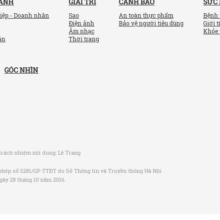
OANH
GIẢI TRÍ
CẢNH BÁO
SỨC
iệp - Doanh nhân
Sao
An toàn thực phẩm
Bệnh 
Điện ảnh
Bảo vệ người tiêu dùng
Giới t
Âm nhạc
Khỏe 
ản
Thời trang
GÓC NHÌN
trách nhiệm nội dung:
Lê Trang
phép số 5281/GP-TTĐT do Sở Thông tin và Truyền thông Hà Nội
gày 28 tháng 10 năm 2016.