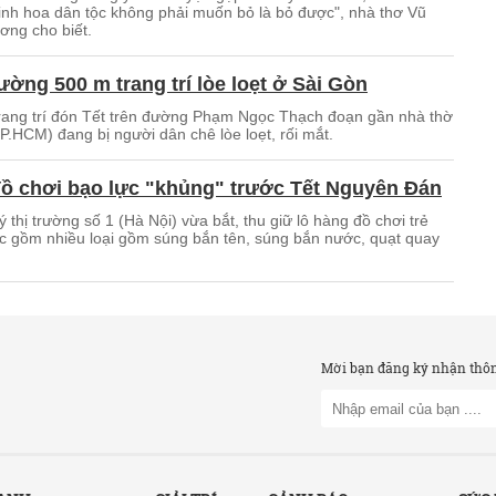
 tinh hoa dân tộc không phải muốn bỏ là bỏ được", nhà thơ Vũ
ng cho biết.
ờng 500 m trang trí lòe loẹt ở Sài Gòn
rang trí đón Tết trên đường Phạm Ngọc Thạch đoạn gần nhà thờ
P.HCM) đang bị người dân chê lòe loẹt, rối mắt.
đồ chơi bạo lực "khủng" trước Tết Nguyên Đán
ý thị trường số 1 (Hà Nội) vừa bắt, thu giữ lô hàng đồ chơi trẻ
c gồm nhiều loại gồm súng bắn tên, súng bắn nước, quạt quay
Mời bạn đăng ký nhận thông