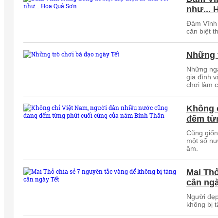
như...
Đàm Vĩnh 
căn biệt 
Những t
Những ngà
gia đình v
chơi làm 
Không 
đếm từ
Cũng giốn
một số nư
âm.
Mai Thỏ
cân ngà
Người đẹp
không bị 