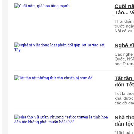
Cuối n
Táo... v
Thời điểm
trước ngà
Nội có xu
Nghệ sĩ
Các nghệ 
Quốc, NS
học Dương
Tất tần
đón Tết
Tết là thờ
khái được
các đồ đạ
Nhà thơ
dân tộc
"Tôi hoàn 