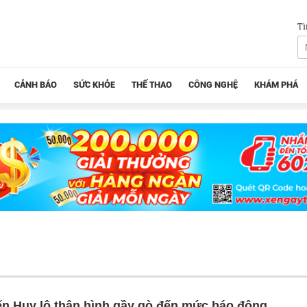
Tì
CẢNH BÁO
SỨC KHỎE
THỂ THAO
CÔNG NGHỆ
KHÁM PHÁ
n Huy lộ thân hình gầy gò đến mức báo động