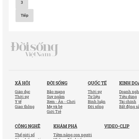
3
Tiếp
XÃ HỘI
ĐỜI SỐNG
QUỐC TẾ
KINH D
Giáo dục
Bão mạng
Thời sự
Doanh ngh
Thời sự
Suy ngẫm
Tư liệu
Tiêu dùng
Y tế
Xem - Ăn - Chơi
Bình luận
Tài chính
Giao thông
Mẹ và bé
Đời sống
Bất động s
Giới Trẻ
CÔNG NGHỆ
KHÁM PHÁ
VIDEO-CLIP
Thế giới số
Tiềm năng con người