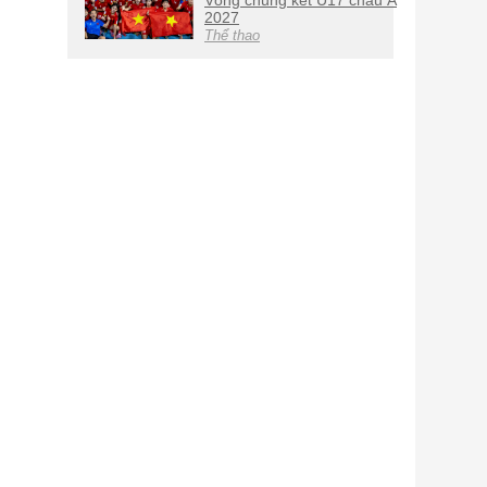
Vòng chung kết U17 châu Á
2027
Thể thao