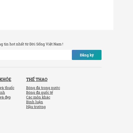
 tin hot nhất từ Đời Sống Việt Nam !
Đăng ký
 KHỎE
THỂ THAO
và thuốc
Bóng đá trong nước
ính
Bóng đá quốc tế
và đẹp
Các môn khác
Bình luận
Hậu trường