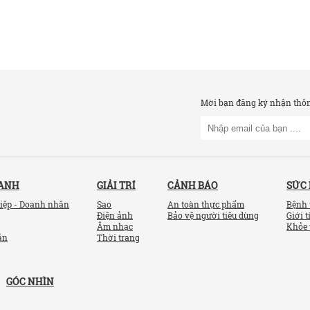
Mời bạn đăng ký nhận thông
OANH
GIẢI TRÍ
CẢNH BÁO
SỨC
iệp - Doanh nhân
Sao
An toàn thực phẩm
Bệnh 
Điện ảnh
Bảo vệ người tiêu dùng
Giới t
Âm nhạc
Khỏe 
ản
Thời trang
GÓC NHÌN