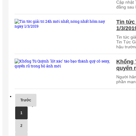
Cập nhật T
đằng sau 
Tin tức
1/3/201
Tin tức gi
Tin Tức Gi
hậu trườn
Khổng T
quyến r
Người hâm
phần mạn
Trước
1
2