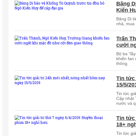
Băng D
Kiến Hu
Băng Di t
nhà, mua 
Trấn Th
cười ng
Bộ ba "lầ
khiến fan
thông.
Tin tức
15/5/20
Tin tức gi
Cập nhật T
nước và q
Tin tức
18+ ng
Tin tức gi