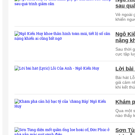
sau quá
Vẻ ngoài g
khiến ngư
Ngô Kiế
nặng kh
Sau thời g
cực tập lu
Lời bài
Bài hát Lỗ
giả cảm n
khi kết th
Khám ph
Qua một s
nào thấy 
Sơn Tùn