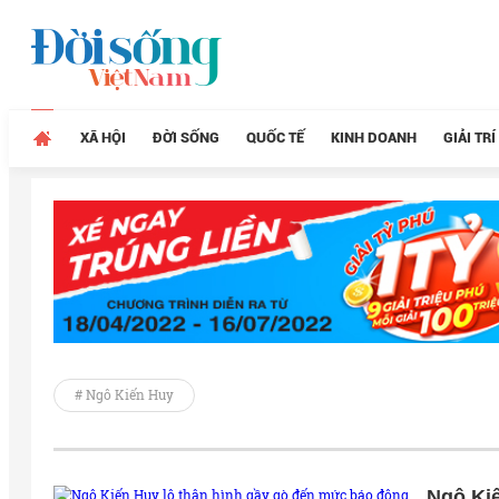
XÃ HỘI
ĐỜI SỐNG
QUỐC TẾ
KINH DOANH
GIẢI TRÍ
# Ngô Kiến Huy
Ngô Kiế