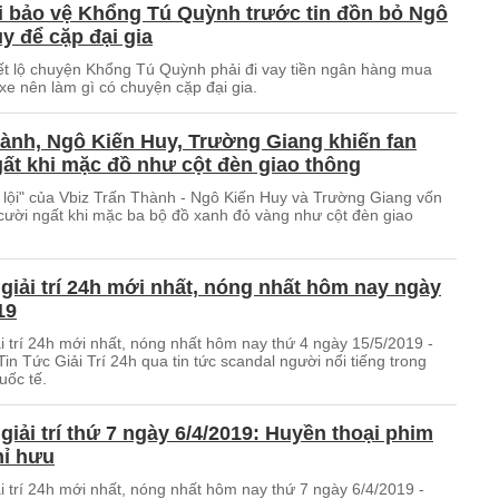
i bảo vệ Khổng Tú Quỳnh trước tin đồn bỏ Ngô
y để cặp đại gia
iết lộ chuyện Khổng Tú Quỳnh phải đi vay tiền ngân hàng mua
xe nên làm gì có chuyện cặp đại gia.
ành, Ngô Kiến Huy, Trường Giang khiến fan
ất khi mặc đồ như cột đèn giao thông
y lội" của Vbiz Trấn Thành - Ngô Kiến Huy và Trường Giang vốn
 cười ngất khi mặc ba bộ đồ xanh đỏ vàng như cột đèn giao
 giải trí 24h mới nhất, nóng nhất hôm nay ngày
19
ải trí 24h mới nhất, nóng nhất hôm nay thứ 4 ngày 15/5/2019 -
in Tức Giải Trí 24h qua tin tức scandal người nổi tiếng trong
uốc tế.
 giải trí thứ 7 ngày 6/4/2019: Huyền thoại phim
hỉ hưu
ải trí 24h mới nhất, nóng nhất hôm nay thứ 7 ngày 6/4/2019 -