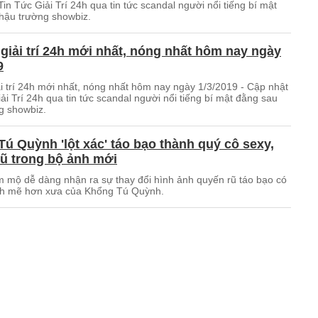
in Tức Giải Trí 24h qua tin tức scandal người nổi tiếng bí mật
hậu trường showbiz.
 giải trí 24h mới nhất, nóng nhất hôm nay ngày
9
ải trí 24h mới nhất, nóng nhất hôm nay ngày 1/3/2019 - Cập nhật
ải Trí 24h qua tin tức scandal người nổi tiếng bí mật đằng sau
g showbiz.
ú Quỳnh 'lột xác' táo bạo thành quý cô sexy,
ũ trong bộ ảnh mới
 mộ dễ dàng nhận ra sự thay đổi hình ảnh quyến rũ táo bạo có
h mẽ hơn xưa của Khổng Tú Quỳnh.