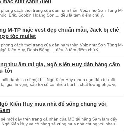
 mặc suit sành điệu
 phong cách thời trang của dàn nam thần Vbiz như Sơn Tùng M-
húc, Erik, Soobin Hoàng Sơn,... đều là tâm điểm chú ý.
ng M-TP mặc vest đẹp chuẩn mẫu, Jack bị chê
ợp tóc mullet
 phong cách thời trang của dàn nam thần Vbiz như Sơn Tùng M-
 Ngô Kiến Huy, Denis Đặng,… đều là tâm điểm chú ý.
g thu âm tại gia, Ngô Kiến Huy dán bảng cấm
ư tới
 biệt danh 'ca sĩ một hit' Ngô Kiến Huy mạnh dạn đầu tư một
tại gia, hi vọng sắp tới sẽ có nhiều bài hit chất lượng phục vụ
 Ngô Kiến Huy mua nhà để sống chung với
 Sam
 sẻ mới đây trên trang cá nhân của MC tài năng Sam làm dấy
ồn Ngô Kiến Huy và cô nàng sẽ cùng mua nhà chung với nhau.