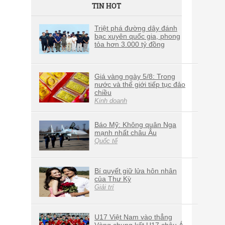
TIN HOT
Triệt phá đường dây đánh
bạc xuyên quốc gia, phong
tỏa hơn 3.000 tỷ đồng
Giá vàng ngày 5/8: Trong
nước và thế giới tiếp tục đảo
chiều
Kinh doanh
Báo Mỹ: Không quân Nga
mạnh nhất châu Âu
Quốc tế
Bí quyết giữ lửa hôn nhân
của Thư Kỳ
Giải trí
U17 Việt Nam vào thẳng