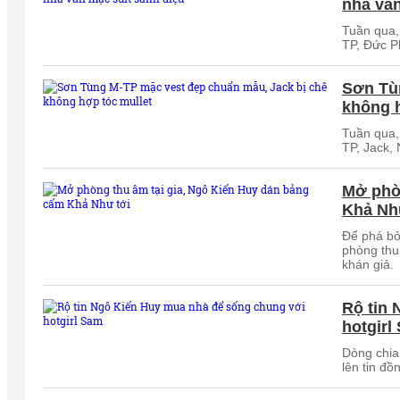
nhà vẫn
Tuần qua,
TP, Đức P
Sơn Tù
không h
Tuần qua,
TP, Jack,
Mở phòn
Khả Nh
Để phá bỏ
phòng thu 
khán giả.
Rộ tin
hotgirl
Dòng chia
lên tin đ