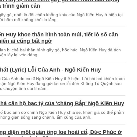
 trình giảm cân
ầy gò, nhất là đôi chân khẳng khiu của Ngô Kiến Huy ở hiện tại
ời hâm mộ không khỏi lo lắng.
n Huy khoe thân hình toàn múi, tiết lộ số cân
iến ai cũng bất ngờ
ian bị chê bai thân hình gầy gò, hốc hác, Ngô Kiến Huy đã tích
yện lấy lại vóc dáng.
 hát (Lyric) Lỗi Của Anh - Ngô Kiến Huy
i Của Anh do ca sĩ Ngô Kiến Huy thể hiện. Lời bài hát khiến khán
hận Ngô Kiến Huy đang gửi lời xin lỗi đến Khổng Tú Quỳnh sau
úc chuyện tình dài 8 năm.
á căn hộ bạc tỷ của 'chàng Bắp' Ngô Kiến Huy
ố bức ảnh do chính Ngô Kiến Huy chia sẻ, khán giả có thể phần
không gian sống sang chảnh, ấm cúng của anh.
g diện mốt quần ống loe hoài cổ, Đức Phúc ở