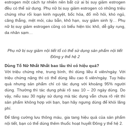
estrogen một cách tự nhiên nên bất cứ ai bị suy giảm estrogen
đều có thể sử dụng. Phụ nữ bị suy giảm estrogen có những triệu
chứng như rối loạn kinh nguyệt, bốc hỏa, đổ mồ hôi, khó ngủ,
căng thẳng, mệt mỏi, cáu bẳn, khô hạn, suy giảm sinh lý… Phụ
nữ bị suy giảm estrogen cũng có biểu hiện tóc khô, dễ gãy rụng,
da nhăn sạm…
Phụ nữ bị suy giảm nội tiết tố có thể sử dụng sản phẩm nội tiết
Đông y thế hệ 2
Dùng Tố Nữ Nhất Nhất bao lâu thì có hiệu quả?
Với triệu chứng nhẹ, trung bình, thì dùng liều 4 viên/ngày. Với
triệu chứng nặng thì có thể dùng liều cao 6 viên/ngày. Tuy hiệu
quả nhưng sản phẩm chỉ có tác dụng với khoảng 95% người
dùng. Thường thì tác dụng phải rõ sau 10 – 20 ngày dùng. Do
vậy, nếu sau 30 ngày sử dụng mà tác dụng vẫn chưa rõ rệt thì
sản phẩm không hợp với bạn, bạn hãy ngưng dùng để khỏi lãng
phí.
Để tăng cường lưu thông máu, gia tang hiệu quả của sản phẩm
nội tiết, bạn có thể dùng thêm thuốc hoạt huyết Đông y thế hệ 2.