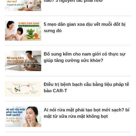
nào? 3 nguyên tắc phải nhớ
5 mẹo dân gian xoa dịu vết muỗi đốt bị
sưng đỏ
Bổ sung kẽm cho nam giới có thực sự
giúp tăng cường sức khỏe?
Điều trị bệnh bạch cầu bằng liệu pháp tế
bào CAR-T
Ai nói rửa mặt phải tạo bọt mới sạch? bí
mật từ sữa rửa mặt không bọt