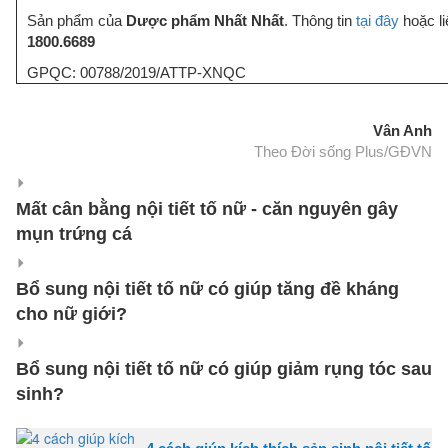
Sản phẩm của
Dược phẩm Nhất Nhất
. Thông tin
tại đây
hoặc li
1800.6689
GPQC: 00788/2019/ATTP-XNQC
Vân Anh
Theo Đời sống Plus/GĐVN
Mất cân bằng nội tiết tố nữ - căn nguyên gây
mụn trứng cá
Bổ sung nội tiết tố nữ có giúp tăng đề kháng
cho nữ giới?
Bổ sung nội tiết tố nữ có giúp giảm rụng tóc sau
sinh?