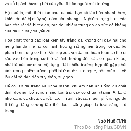
và dễ bị ảnh hưởng bởi các yếu tố bên ngoài môi trường.
Hệ quả là, một thời gian sau, da của bạn sẽ lão hóa nhanh hơn,
khiến da dễ bị chảy xệ, nám, tàn nhang… Nghiêm trọng hơn, các
bạn còn rất dễ bị teo da, rạn da, nhiễm trùng da do sức đề kháng
của da lúc này đã yếu đi.
Hóa chất trong các loại kem tẩy trắng da không chỉ gây hại cho
riêng làn da mà nó còn ảnh hưởng rất nghiêm trọng tới các bộ
phận bên trong cơ thể. Khi tiếp xúc với da, nó hoàn toàn có thể đi
sâu vào bên trong cơ thể và ảnh hưởng đến các cơ quan khác,
nhất là các cơ quan nội tạng. Rất nhiều trường hợp đã gặp phải
tình trạng nhiễm trùng, phổi bị ứ nước, tức ngực, nôn mửa…, về
lâu dài sẽ dẫn đến suy thận, suy gan…
Để có làn da trắng và khỏe mạnh, chị em nên ăn uống đủ chất
dinh dưỡng, bổ sung nhiều loại trái cây có chứa vitamin A, E, C
như cam, cà chua, cà rốt, táo... Tránh stress, muộn phiền, ngủ đủ
8 tiếng, tăng cường tập thể dục... cũng giúp da tươi sáng, trẻ
trung
Ngô Huệ (T/H)
Theo Đời sống Plus/GĐVN