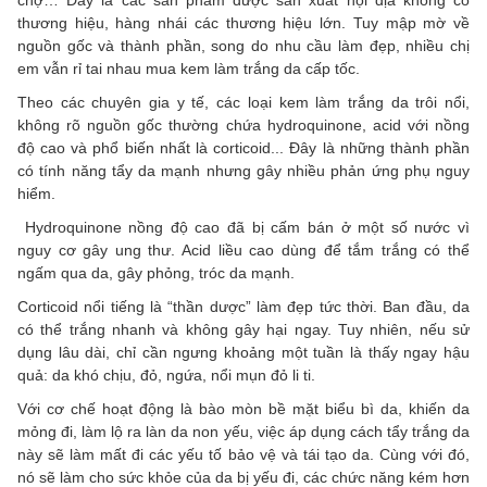
chợ… Đây là các sản phẩm được sản xuất nội địa không có
thương hiệu, hàng nhái các thương hiệu lớn. Tuy mập mờ về
nguồn gốc và thành phần, song do nhu cầu làm đẹp, nhiều chị
em vẫn rỉ tai nhau mua kem làm trắng da cấp tốc.
Theo các chuyên gia y tế, các loại kem làm trắng da trôi nổi,
không rõ nguồn gốc thường chứa hydroquinone, acid với nồng
độ cao và phổ biến nhất là corticoid... Đây là những thành phần
có tính năng tẩy da mạnh nhưng gây nhiều phản ứng phụ nguy
hiểm.
Hydroquinone nồng độ cao đã bị cấm bán ở một số nước vì
nguy cơ gây ung thư. Acid liều cao dùng để tắm trắng có thể
ngấm qua da, gây phỏng, tróc da mạnh.
Corticoid nổi tiếng là “thần dược” làm đẹp tức thời. Ban đầu, da
có thể trắng nhanh và không gây hại ngay. Tuy nhiên, nếu sử
dụng lâu dài, chỉ cần ngưng khoảng một tuần là thấy ngay hậu
quả: da khó chịu, đỏ, ngứa, nổi mụn đỏ li ti.
Với cơ chế hoạt động là bào mòn bề mặt biểu bì da, khiến da
mỏng đi, làm lộ ra làn da non yếu, việc áp dụng cách tẩy trắng da
này sẽ làm mất đi các yếu tố bảo vệ và tái tạo da. Cùng với đó,
nó sẽ làm cho sức khỏe của da bị yếu đi, các chức năng kém hơn