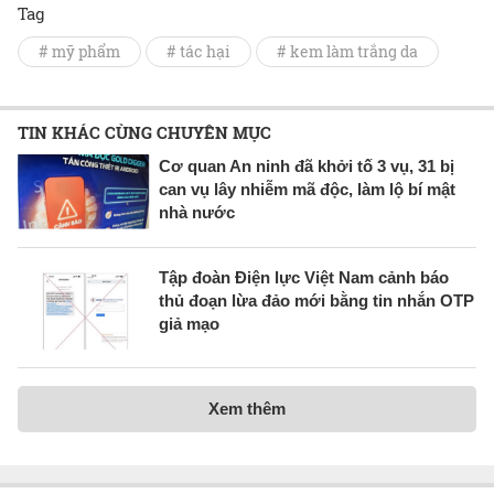
Tag
# mỹ phẩm
# tác hại
# kem làm trắng da
TIN KHÁC CÙNG CHUYÊN MỤC
Cơ quan An ninh đã khởi tố 3 vụ, 31 bị
can vụ lây nhiễm mã độc, làm lộ bí mật
nhà nước
Tập đoàn Điện lực Việt Nam cảnh báo
thủ đoạn lừa đảo mới bằng tin nhắn OTP
giả mạo
Xem thêm