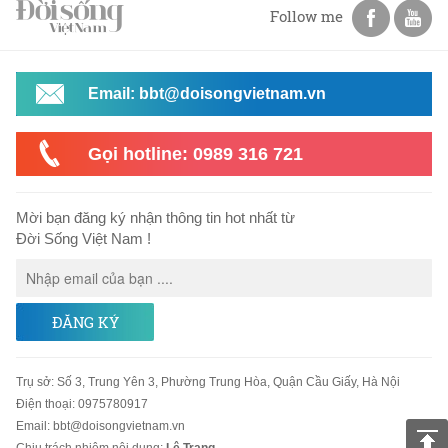
Follow me
Email: bbt@doisongvietnam.vn
Gọi hotline: 0989 316 721
Mời bạn đăng ký nhận thông tin hot nhất từ
Đời Sống Việt Nam !
ĐĂNG KÝ
Trụ sở
:
Số 3, Trung Yên 3, Phường Trung Hòa, Quận Cầu Giấy, Hà Nội
Điện thoại:
0975780917
Email
:
bbt@doisongvietnam.vn
Chịu trách nhiệm nội dung:
Lê Trang