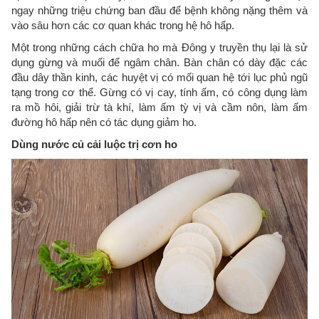
ngay những triệu chứng ban đầu để bệnh không nặng thêm và
vào sâu hơn các cơ quan khác trong hệ hô hấp.
Một trong những cách chữa ho mà Đông y truyền thụ lại là sử
dụng gừng và muối để ngâm chân. Bàn chân có dày đặc các
đầu dây thần kinh, các huyệt vị có mối quan hệ tới lục phủ ngũ
tạng trong cơ thể. Gừng có vị cay, tính ấm, có công dụng làm
ra mồ hôi, giải trừ tà khí, làm ấm tỳ vị và cầm nôn, làm ấm
đường hô hấp nên có tác dụng giảm ho.
Dùng nước củ cải luộc trị cơn ho