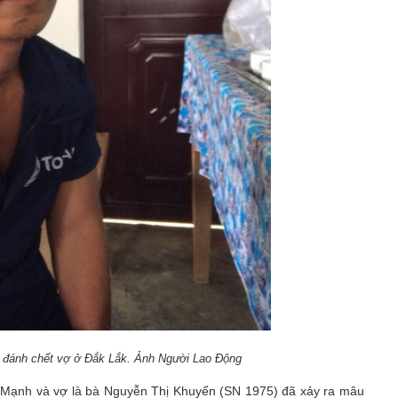
đánh chết vợ ở Đắk Lắk. Ảnh Người Lao Động
a Mạnh và vợ là bà Nguyễn Thị Khuyến (SN 1975) đã xảy ra mâu