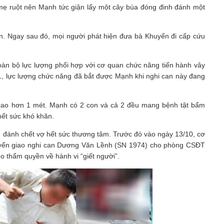
ố mẹ ruột nên Mạnh tức giận lấy một cây búa đóng đinh đánh một
n. Ngay sau đó, mọi người phát hiện đưa bà Khuyến đi cấp cứu
àn bộ lực lượng phối hợp với cơ quan chức năng tiến hành vây
1, lực lượng chức năng đã bắt được Mạnh khi nghi can này đang
 cao hơn 1 mét. Mạnh có 2 con và cả 2 đều mang bệnh tật bẩm
ết sức khó khăn.
g đánh chết vợ hết sức thương tâm. Trước đó vào ngày 13/10, cơ
yển giao nghi can Dương Văn Lềnh (SN 1974) cho phòng CSĐT
eo thẩm quyền về hành vi “giết người”.