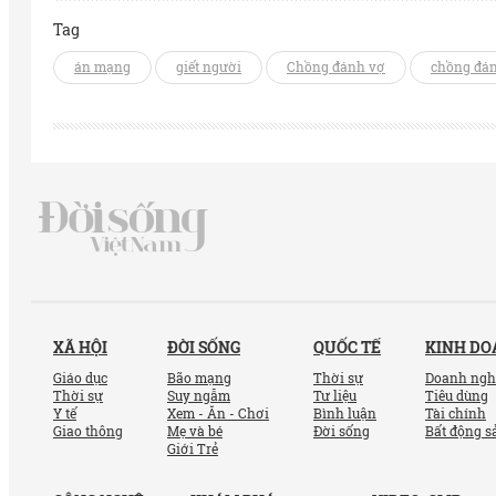
Tag
án mạng
giết người
Chồng đánh vợ
chồng đán
XÃ HỘI
ĐỜI SỐNG
QUỐC TẾ
KINH D
Giáo dục
Bão mạng
Thời sự
Doanh ngh
Thời sự
Suy ngẫm
Tư liệu
Tiêu dùng
Y tế
Xem - Ăn - Chơi
Bình luận
Tài chính
Giao thông
Mẹ và bé
Đời sống
Bất động s
Giới Trẻ