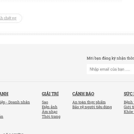
h chết vợ
Mời bạn đăng ký nhận thông
OANH
GIẢI TRÍ
CẢNH BÁO
SỨC
iệp - Doanh nhân
Sao
An toàn thực phẩm
Bệnh 
Điện ảnh
Bảo vệ người tiêu dùng
Giới t
Âm nhạc
Khỏe 
ản
Thời trang