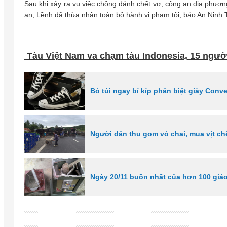
Sau khi xảy ra vụ việc chồng đánh chết vợ, công an địa phươn
an, Lềnh đã thừa nhận toàn bộ hành vi phạm tội, báo An Ninh 
Tàu Việt Nam va chạm tàu Indonesia, 15 người
Bỏ túi ngay bí kíp phân biệt giày Conv
Người dân thu gom vỏ chai, mua vịt ch
Ngày 20/11 buồn nhất của hơn 100 giá