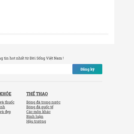
 tin hot nhất từ Đời Sống Việt Nam !
Đăng ký
 KHỎE
THỂ THAO
và thuốc
Bóng đá trong nước
ính
Bóng đá quốc tế
và đẹp
Các môn khác
Bình luận
Hậu trường