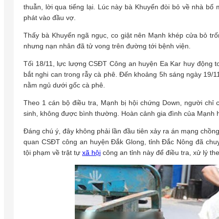
thuẫn, lời qua tiếng lại. Lúc này bà Khuyến đòi bỏ về nhà b
phát vào đầu vợ.
Thấy bà Khuyến ngã ngục, co giật nên Mạnh khép cửa bỏ trố
nhưng nạn nhân đã tử vong trên đường tới bệnh viện.
Tối 18/11, lực lượng CSĐT Công an huyện Ea Kar huy động to
bắt nghi can trong rẫy cà phê. Đến khoảng 5h sáng ngày 19/1
nằm ngủ dưới gốc cà phê.
Theo 1 cán bộ điều tra, Mạnh bị hội chứng Down, người chỉ
sinh, không được bình thường. Hoàn cảnh gia đình của Mạnh h
Đáng chú ý, đây không phải lần đầu tiên xảy ra án mạng chồn
quan CSĐT công an huyện Đắk Glong, tỉnh Đắc Nông đã chu
tội phạm về trật tự
xã hội
công an tỉnh này để điều tra, xử lý th