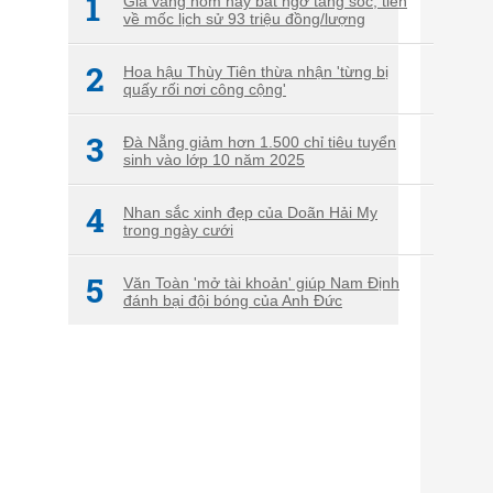
1
Giá vàng hôm nay bất ngờ tăng sốc, tiến
về mốc lịch sử 93 triệu đồng/lượng
2
Hoa hậu Thùy Tiên thừa nhận 'từng bị
quấy rối nơi công cộng'
3
Đà Nẵng giảm hơn 1.500 chỉ tiêu tuyển
sinh vào lớp 10 năm 2025
4
Nhan sắc xinh đẹp của Doãn Hải My
trong ngày cưới
5
Văn Toàn 'mở tài khoản' giúp Nam Định
đánh bại đội bóng của Anh Đức