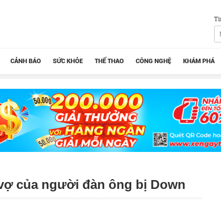
Tì
CẢNH BÁO
SỨC KHỎE
THỂ THAO
CÔNG NGHỆ
KHÁM PHÁ
 vợ của người đàn ông bị Down