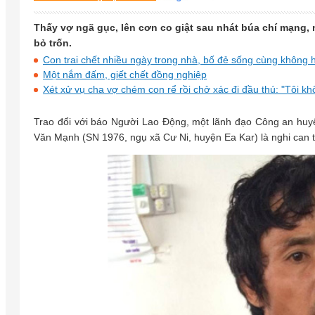
Thấy vợ ngã gục, lên cơn co giật sau nhát búa chí mạng,
bỏ trốn.
Con trai chết nhiều ngày trong nhà, bố đẻ sống cùng không h
Một nắm đấm, giết chết đồng nghiệp
Xét xử vụ cha vợ chém con rể rồi chở xác đi đầu thú: "Tôi khô
Trao đổi với báo Người Lao Động, một lãnh đạo Công an huyệ
Văn Mạnh (SN 1976, ngụ xã Cư Ni, huyện Ea Kar) là nghi can t