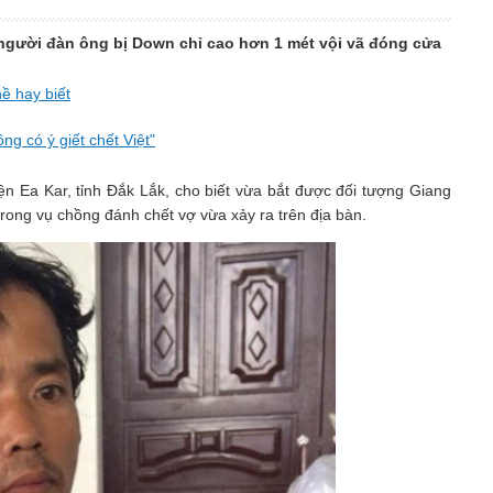
 người đàn ông bị Down chỉ cao hơn 1 mét vội vã đóng cửa
ề hay biết
ng có ý giết chết Việt"
n Ea Kar, tỉnh Đắk Lắk, cho biết vừa bắt được đối tượng Giang
rong vụ chồng đánh chết vợ vừa xảy ra trên địa bàn.