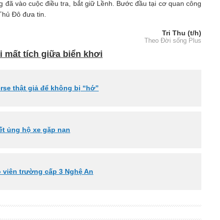
g đã vào cuộc điều tra, bắt giữ Lềnh. Bước đầu tại cơ quan công
Thủ Đô đưa tin.
Tri Thu (t/h)
Theo Đời sống Plus
 mất tích giữa biển khơi
erse thật giả để không bị “hớ”
ết ủng hộ xe gặp nạn
o viên trường cấp 3 Nghệ An